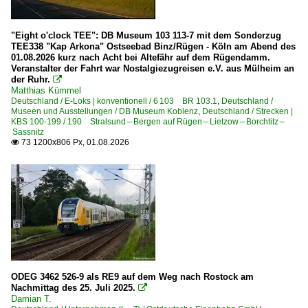
Bergen (Rügen)
2000
Binz (auf Rügen)
2005
"Eight o'clock TEE": DB Museum 103 113-7 mit dem Sonderzug
TEE338 "Kap Arkona" Ostseebad Binz/Rügen - Köln am Abend des
2006
01.08.2026 kurz nach Acht bei Altefähr auf dem Rügendamm.
Bahnhöfe (L - Q)
Veranstalter der Fahrt war Nostalgiezugreisen e.V. aus Mülheim an
2008
der Ruhr.

Lietzow auf Rügen
Matthias Kümmel
2009
Deutschland / E-Loks | konventionell / 6 103 BR 103.1
,
Deutschland /
Museen und Ausstellungen / DB Museum Koblenz
,
Deutschland / Strecken |
Bahnhöfe (R - Z)
KBS 100-199 / 190 Stralsund – Bergen auf Rügen – Lietzow – Borchtitz –
2010
Sassnitz
Sassnitz
73 1200x806 Px, 01.08.2026

2010
2011
Bahntechnische Anlagen und Kunstbauten
2012
Bahnübergänge
2013
Fahrleitungsanlagen
2014
Formsignale
2015
Gleise und Weichen
2016
Kilometersteine und Kilometerschilder
ODEG 3462 526-9 als RE9 auf dem Weg nach Rostock am
2017
Nachmittag des 25. Juli 2025.

Kurioses und Seltenes
Damian T.
2018