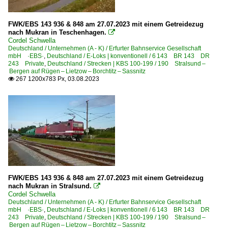
FWK/EBS 143 936 & 848 am 27.07.2023 mit einem Getreidezug
nach Mukran in Teschenhagen.

Cordel Schwella
Deutschland / Unternehmen (A - K) / Erfurter Bahnservice Gesellschaft
mbH ·EBS·
,
Deutschland / E-Loks | konventionell / 6 143 BR 143 DR
243 Private
,
Deutschland / Strecken | KBS 100-199 / 190 Stralsund –
Bergen auf Rügen – Lietzow – Borchtitz – Sassnitz
267 1200x783 Px, 03.08.2023

FWK/EBS 143 936 & 848 am 27.07.2023 mit einem Getreidezug
nach Mukran in Stralsund.

Cordel Schwella
Deutschland / Unternehmen (A - K) / Erfurter Bahnservice Gesellschaft
mbH ·EBS·
,
Deutschland / E-Loks | konventionell / 6 143 BR 143 DR
243 Private
,
Deutschland / Strecken | KBS 100-199 / 190 Stralsund –
Bergen auf Rügen – Lietzow – Borchtitz – Sassnitz