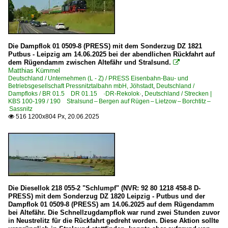
6 192 BR 192 ·Smartron·
6 193 ¦ 7 193 BR 193 ·Vectron AC/MS· 'X4 E' Private
E-Loks | konventionell
Die Dampflok 01 0509-8 (PRESS) mit dem Sonderzug DZ 1821
Putbus - Leipzig am 14.06.2025 bei der abendlichen Rückfahrt auf
6 103 BR 103.1
dem Rügendamm zwischen Altefähr und Stralsund.

Matthias Kümmel
6 109 BR 109 DR 211 DR E 11
Deutschland / Unternehmen (L - Z) / PRESS Eisenbahn-Bau- und
6 110 BR 110.1 E 10 'Kasten'
Betriebsgesellschaft Pressnitztalbahn mbH, Jöhstadt
,
Deutschland /
Dampfloks / BR 01.5 DR 01.15 ·DR-Rekolok·
,
Deutschland / Strecken |
6 111 BR 111
KBS 100-199 / 190 Stralsund – Bergen auf Rügen – Lietzow – Borchtitz –
Sassnitz
6 111 BR 111 Private
516 1200x804 Px, 20.06.2025

6 112 BR 112.1 DR 212
6 113 BR 113 DB 112 · DB 114 E 10.12
6 114 BR 114.0 ex 112.0 Private
6 115 BR 115 DB Fernverkehr
Die Diesellok 218 055-2 "Schlumpf" (NVR: 92 80 1218 458-8 D-
6 140 BR 140 E 40 Private
PRESS) mit dem Sonderzug DZ 1820 Leipzig - Putbus und der
6 143 BR 143 DR 243
Dampflok 01 0509-8 (PRESS) am 14.06.2025 auf dem Rügendamm
bei Altefähr. Die Schnellzugdampflok war rund zwei Stunden zuvor
6 143 BR 143 DR 243 Private
in Neustrelitz für die Rückfahrt gedreht worden. Diese Aktion sollte