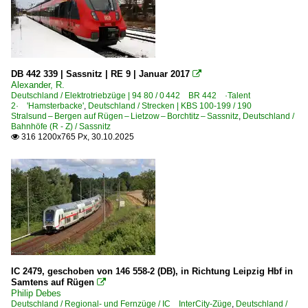
1 232 BR 232 DR 132 · DR 130.1 Private 'Ludmilla'
1 246 BR 246 ·Traxx DE·
1 250 BR 250 ·DE-AC33C· 'Tiger'
1 264 BR 264 ·Maxima 40 CC·
DB 442 339 | Sassnitz | RE 9 | Januar 2017

1 277 BR 277 ·G 1700, G 1700-2 BB·
Alexander, R.
Deutschland / Elektrotriebzüge | 94 80 / 0 442 BR 442 ·Talent
1 285 BR 285 ·Traxx DE·
2· 'Hamsterbacke'
,
Deutschland / Strecken | KBS 100-199 / 190
Stralsund – Bergen auf Rügen – Lietzow – Borchtitz – Sassnitz
,
Deutschland /
Bahnhöfe (R - Z) / Sassnitz
Dieselloks | bis 100 km/h | 98 80
316 1200x765 Px, 30.10.2025

3 293 BR 293 DR 111 DR V 100
3 345 · 3 346 BR 345 · BR 346 DR 105 · DR 106 DR V 60
Dieseltriebzüge | 95 80
0 628 BR 628 · 928 · BR 629
0 642 BR 642 ·Desiro·
IC 2479, geschoben von 146 558-2 (DB), in Richtung Leipzig Hbf in
Dieseltriebzüge | bis 1970 und Altbautriebzüge
Samtens auf Rügen

Philip Debes
Deutschland / Regional- und Fernzüge / IC InterCity-Züge
DR VT 18.16 · DR 175.0 SVT Bauart Görlitz
,
Deutschland /