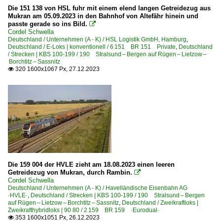
Die 151 138 von HSL fuhr mit einem elend langen Getreidezug aus
Zweikraftloks | Zweikrafthybridloks | 90 80
Mukran am 05.09.2023 in den Bahnhof von Altefähr hinein und
passte gerade so ins Bild.

2 159 BR 159 ·Eurodual·
Cordel Schwella
Deutschland / Unternehmen (A - K) / HSL Logistik GmbH, Hamburg
,
2 248 BR 248 ·Vectron Dual Mode·
Deutschland / E-Loks | konventionell / 6 151 BR 151 Private
,
Deutschland
/ Strecken | KBS 100-199 / 190 Stralsund – Bergen auf Rügen – Lietzow –
Borchtitz – Sassnitz
Österreich
320 1600x1067 Px, 27.12.2023

Elektrotriebzüge
BR 4746 ·Desiro ML·
BR 4746 ·Desiro ML· Private
BR 4758 ·Talent 3 Plus·
Polen
Die 159 004 der HVLE zieht am 18.08.2023 einen leeren
Getreidezug von Mukran, durch Rambin.

Cordel Schwella
Dieselloks
Deutschland / Unternehmen (A - K) / Havelländische Eisenbahn AG
·HVLE·
,
Deutschland / Strecken | KBS 100-199 / 190 Stralsund – Bergen
BR 3 650 ·JT42M· Class 66
auf Rügen – Lietzow – Borchtitz – Sassnitz
,
Deutschland / Zweikraftloks |
Zweikrafthybridloks | 90 80 / 2 159 BR 159 ·Eurodual·
353 1600x1051 Px, 26.12.2023
