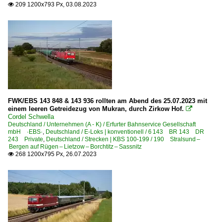
209 1200x793 Px, 03.08.2023

FWK/EBS 143 848 & 143 936 rollten am Abend des 25.07.2023 mit
einem leeren Getreidezug von Mukran, durch Zirkow Hof.

Cordel Schwella
Deutschland / Unternehmen (A - K) / Erfurter Bahnservice Gesellschaft
mbH ·EBS·
,
Deutschland / E-Loks | konventionell / 6 143 BR 143 DR
243 Private
,
Deutschland / Strecken | KBS 100-199 / 190 Stralsund –
Bergen auf Rügen – Lietzow – Borchtitz – Sassnitz
268 1200x795 Px, 26.07.2023
