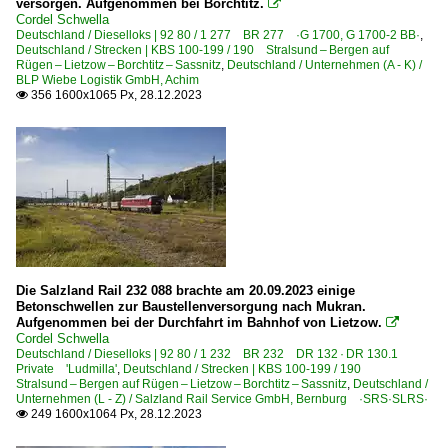
versorgen. Aufgenommen bei Borchtitz.

Cordel Schwella
BUG Verkehrsbau AG, Hoppegarten
Deutschland / Dieselloks | 92 80 / 1 277 BR 277 ·G 1700, G 1700-2 BB·
,
DB AutoZug GmbH, Dortmund
Deutschland / Strecken | KBS 100-199 / 190 Stralsund – Bergen auf
Rügen – Lietzow – Borchtitz – Sassnitz
,
Deutschland / Unternehmen (A - K) /
DB Fernverkehr AG, Frankfurt (Main)
BLP Wiebe Logistik GmbH, Achim
356 1600x1065 Px, 28.12.2023

DB Regio AG - Region Nord ab 2015
DB Regio AG - Region Nordost
Eisenbahngesellschaft Potsdam ·EGP·
Erfurter Bahnservice Gesellschaft mbH ·EBS·
Havelländische Eisenbahn AG ·HVLE·
HSL Logistik GmbH, Hamburg
Die Salzland Rail 232 088 brachte am 20.09.2023 einige
Unternehmen (L - Z)
Betonschwellen zur Baustellenversorgung nach Mukran.
Aufgenommen bei der Durchfahrt im Bahnhof von Lietzow.

Leipziger Dampf KulTour ·LDK·
Cordel Schwella
Deutschland / Dieselloks | 92 80 / 1 232 BR 232 DR 132 · DR 130.1
Locon Logistik und Consulting AG, Berlin
Private 'Ludmilla'
,
Deutschland / Strecken | KBS 100-199 / 190
Stralsund – Bergen auf Rügen – Lietzow – Borchtitz – Sassnitz
,
Deutschland /
Mitteldeutsche Eisenbahn GmbH, Schkopau ·MEG·
Unternehmen (L - Z) / Salzland Rail Service GmbH, Bernburg ·SRS·SLRS·
249 1600x1064 Px, 28.12.2023

northrail Fahrzeugverwaltungs GmbH, Hamburg ·NRAIL·
Nossen-Riesaer Eisenbahn-Compagnie (NRE) GmbH ·NR