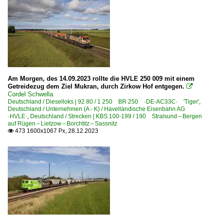
Ostdeutsche Eisenbahn GmbH, Parchim ·ODEG·
PRESS Eisenbahn-Bau- und Betriebsgesellschaft Pressnit
RailAdventure GmbH, München ·RADVE·
Salzland Rail Service GmbH, Bernburg ·SRS·SLRS·
Schlünß Eisenbahn Logistic, Wankendorf ·SEL·
Am Morgen, des 14.09.2023 rollte die HVLE 250 009 mit einem
smart rail GmbH, Neubiberg ·ZUG·
Getreidezug dem Ziel Mukran, durch Zirkow Hof entgegen.

Cordel Schwella
TRI Train Rental GmbH, Eckental ·TRAIN·
Deutschland / Dieselloks | 92 80 / 1 250 BR 250 ·DE-AC33C· 'Tiger'
,
Deutschland / Unternehmen (A - K) / Havelländische Eisenbahn AG
Triangula Logistik GmbH ·TRG·
·HVLE·
,
Deutschland / Strecken | KBS 100-199 / 190 Stralsund – Bergen
auf Rügen – Lietzow – Borchtitz – Sassnitz
Vulkan-Eifel-Bahn GmbH, Gerolstein ·VEB·
473 1600x1067 Px, 28.12.2023

Wedler Franz Logistik GmbH & Co. KG, Potsdam ·WFL·
Weser Ems Eisenbahn GmbH ·WEE·
Unternehmen | historisch
DB Schenker Rail Deutschland AG, Mainz bis 03.2016
Nordliner Gesellschaft für Eisenbahnverkehr mbH, Hann