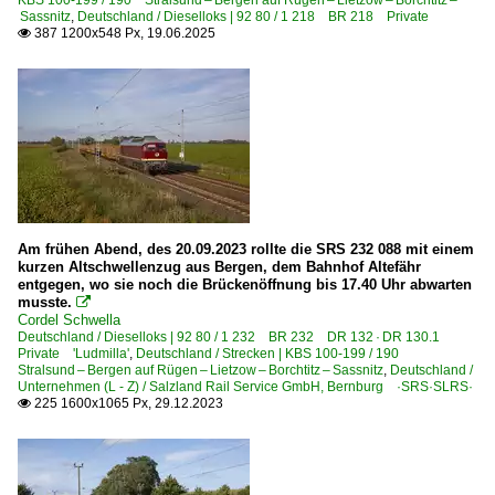
KBS 100-199 / 190 Stralsund – Bergen auf Rügen – Lietzow – Borchtitz –
3 462 BR 462 ·Desiro HC·
Sassnitz
,
Deutschland / Dieselloks | 92 80 / 1 218 BR 218 Private
387 1200x548 Px, 19.06.2025

Galerien
Bahnbaustellen
TEE- und Rheingold-Züge
Klein-, Feld- und Parkbahnen
~ Sonstige
Am frühen Abend, des 20.09.2023 rollte die SRS 232 088 mit einem
kurzen Altschwellenzug aus Bergen, dem Bahnhof Altefähr
Museen und Ausstellungen
entgegen, wo sie noch die Brückenöffnung bis 17.40 Uhr abwarten
musste.

DB Museum Koblenz
Cordel Schwella
Deutschland / Dieselloks | 92 80 / 1 232 BR 232 DR 132 · DR 130.1
Private 'Ludmilla'
,
Deutschland / Strecken | KBS 100-199 / 190
Museumsbahnen
Stralsund – Bergen auf Rügen – Lietzow – Borchtitz – Sassnitz
,
Deutschland /
Unternehmen (L - Z) / Salzland Rail Service GmbH, Bernburg ·SRS·SLRS·
BSW Gruppe Traditionsgemeinschaft Bw Halle P e.V.
225 1600x1065 Px, 29.12.2023

Personenwagen | Steuerwagen
Doppelstock-Steuerwagen 5. Generation IC2 668