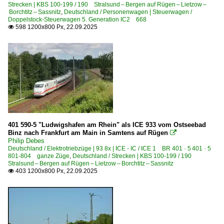
Strecken | KBS 100-199 / 190 Stralsund – Bergen auf Rügen – Lietzow –
DRG VT 137 · DR 185 · DB VT 51 4-achsige Triebwagen
Borchtitz – Sassnitz
,
Deutschland / Personenwagen | Steuerwagen /
Doppelstock-Steuerwagen 5. Generation IC2 668
598 1200x800 Px, 22.09.2025

E-Loks | Drehstrom | 91 80
6 101 BR 101
6 101 BR 101 Lokportraits
6 101 BR 101 Werbeloks
6 120 BR 120 Private
6 120 BR 120.1
6 145 BR 145 ·Traxx AC· Private
401 590-5 "Ludwigshafen am Rhein" als ICE 933 vom Ostseebad
Binz nach Frankfurt am Main in Samtens auf Rügen

6 147 BR 147 ·Traxx AC3·
Philip Debes
Deutschland / Elektrotriebzüge | 93 8x | ICE - IC / ICE 1 BR 401 · 5 401 · 5
6 182 BR 182 ·ES 64 U2·
801-804 ganze Züge
,
Deutschland / Strecken | KBS 100-199 / 190
Stralsund – Bergen auf Rügen – Lietzow – Borchtitz – Sassnitz
6 183 BR 183 ·ES 64 U4·
403 1200x800 Px, 22.09.2025

6 186 BR 186 ·Traxx MS2e· Werbeloks
6 187 BR 187 ·Traxx AC3· Private
6 189 BR 189 ·ES 64 F4· Private