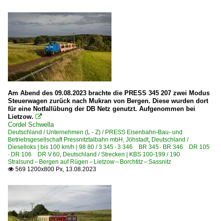
Unternehmen
Freightliner PL Sp. z o.o., Warszawa ·FPL·
Am Abend des 09.08.2023 brachte die PRESS 345 207 zwei Modus
Steuerwagen zurück nach Mukran von Bergen. Diese wurden dort
für eine Notfallübung der DB Netz genutzt. Aufgenommen bei
Lietzow.

Cordel Schwella
Deutschland / Unternehmen (L - Z) / PRESS Eisenbahn-Bau- und
Betriebsgesellschaft Pressnitztalbahn mbH, Jöhstadt
,
Deutschland /
Dieselloks | bis 100 km/h | 98 80 / 3 345 · 3 346 BR 345 · BR 346 DR 105
· DR 106 DR V 60
,
Deutschland / Strecken | KBS 100-199 / 190
Stralsund – Bergen auf Rügen – Lietzow – Borchtitz – Sassnitz
569 1200x800 Px, 13.08.2023
