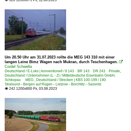
320 1200x675 Px, 11.08.2023

Um 20.50 Uhr am 31.07.2023 rollte die MEG 143 310 mit einer
langen Leine Bimz Wagen nach Mukran, durch Teschenhagen.

Cordel Schwella
Deutschland / E-Loks | konventionell / 6 143 BR 143 DR 243 Private
,
Deutschland / Unternehmen (L - Z) / Mitteldeutsche Eisenbahn GmbH,
Schkopau ·MEG·
,
Deutschland / Strecken | KBS 100-199 / 190
Stralsund – Bergen auf Rügen – Lietzow – Borchtitz – Sassnitz
242 1200x800 Px, 03.08.2023
