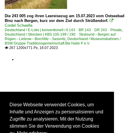
Die 243 005 zog ihren Leereisezug am 15.07.2023 vom Ostseebad
Binz nach Bergen, kurz vor dem Ziel durch Strüßendorf.

Cordel Schwella
Deutschland / E-Loks | konventionell / 6 143 BR 143 DR 243 Private
,
Deutschland / Strecken | KBS 100-199 / 190 Stralsund – Bergen auf
Rügen – Lietzow – Borchtitz – Sassnitz
,
Deutschland / Museumsbahnen /
BSW Gruppe Traditionsgemeinschaft Bw Halle P e.V.
267 1200x771 Px, 16.07.2023

Diese Webseite verwendet Cookies, um
Inhalte und Anzeigen zu personalisieren und
Zugriffe zu analysieren. Mit der Nutzung
stimmen Sie der Verwendung von Cookies