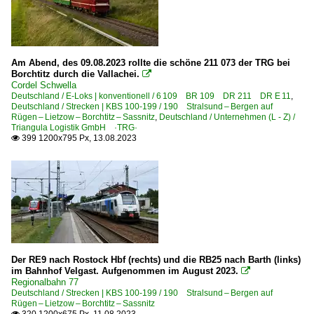
Am Abend, des 09.08.2023 rollte die schöne 211 073 der TRG bei
Borchtitz durch die Vallachei.

Cordel Schwella
Deutschland / E-Loks | konventionell / 6 109 BR 109 DR 211 DR E 11
,
Deutschland / Strecken | KBS 100-199 / 190 Stralsund – Bergen auf
Rügen – Lietzow – Borchtitz – Sassnitz
,
Deutschland / Unternehmen (L - Z) /
Triangula Logistik GmbH ·TRG·
399 1200x795 Px, 13.08.2023

Der RE9 nach Rostock Hbf (rechts) und die RB25 nach Barth (links)
im Bahnhof Velgast. Aufgenommen im August 2023.

Regionalbahn 77
Deutschland / Strecken | KBS 100-199 / 190 Stralsund – Bergen auf
Rügen – Lietzow – Borchtitz – Sassnitz