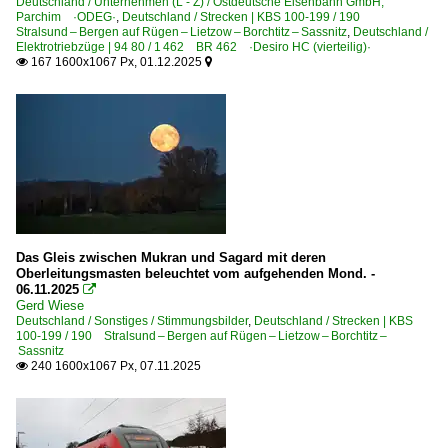
Deutschland / Unternehmen (L - Z) / Ostdeutsche Eisenbahn GmbH,
Lokschuppen
Parchim ·ODEG·
,
Deutschland / Strecken | KBS 100-199 / 190
2019
Stellwerke
Stralsund – Bergen auf Rügen – Lietzow – Borchtitz – Sassnitz
,
Deutschland /
Elektrotriebzüge | 94 80 / 1 462 BR 462 ·Desiro HC (vierteilig)·
167 1600x1067 Px, 01.12.2025


2020
Dampfloks
2020
BR 01.5 DR 01.15 ·DR-Rekolok·
2021
BR 03 DB 003 · DR 03.2
2022
BR 52 DR 52.1-7/52.9 ·Kriegslok·
2023
Dieselloks | 92 80
2025
1 204 BR 204 · DR 110 DR V 100
2026
Das Gleis zwischen Mukran und Sagard mit deren
Oberleitungsmasten beleuchtet vom aufgehenden Mond. -
1 216 BR 216 DB V 160
06.11.2025

Gerd Wiese
1 218 BR 218
Deutschland / Sonstiges / Stimmungsbilder
,
Deutschland / Strecken | KBS
1 218 BR 218 Private
100-199 / 190 Stralsund – Bergen auf Rügen – Lietzow – Borchtitz –
Sassnitz
1 219 BR 219 DR 119 'U-Boot'
240 1600x1067 Px, 07.11.2025

1 232 BR 232 DR 132 · DR 130.1 'Ludmilla'
1 232 BR 232 DR 132 · DR 130.1 Lokportraits 'Ludmill