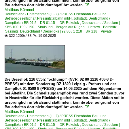
ursprünglich in Stralsund stattfinden, konnte aber aufgrund von
6 151 BR 151 Private
Bauarbeiten dort nicht durchgeführt werden.

Matthias Kümmel
6 155 BR 155 DR 250 'Energiecontainer'
Deutschland / Unternehmen (L - Z) / PRESS Eisenbahn-Bau- und
Betriebsgesellschaft Pressnitztalbahn mbH, Jöhstadt
,
Deutschland /
6 155 BR 155 DR 250 'Energiecontainer' Private
Dampfloks / BR 01.5 DR 01.15 ·DR-Rekolok·
,
Deutschland / Strecken |
KBS 100-199 / 190 Stralsund – Bergen auf Rügen – Lietzow – Borchtitz –
6 156 BR 156 DR 252
Sassnitz
,
Deutschland / Dieselloks | 92 80 / 1 218 BR 218 Private
322 1200x488 Px, 19.06.2025

6 181 BR 181.2
Elektrotriebzüge | 93 8x | ICE - IC
ICE 1 BR 401 · 5 401 · 5 801-804 ganze Züge
ICE 2 BR 402 · 5 402 · 5 805-808 Triebköpfe oder Züge
ICE T BR 411 · 5 411
Die Diesellok 218 055-2 "Schlumpf" (NVR: 92 80 1218 458-8 D-
PRESS) mit dem Sonderzug DZ 1820 Leipzig - Putbus und der
Dampflok 01 0509-8 (PRESS) am 14.06.2025 auf dem Rügendamm
Elektrotriebzüge | 94 80
bei Altefähr. Die Schnellzugdampflok war rund zwei Stunden zuvor
in Neustrelitz für die Rückfahrt gedreht worden. Diese Aktion sollte
0 427 BR 427 ·Flirt (dreiteilig)·
ursprünglich in Stralsund stattfinden, konnte aber aufgrund von
Bauarbeiten dort nicht durchgeführt werden.
0 429 BR 429.0 ·Flirt (fünfteilig)· Private

Matthias Kümmel
0 442 BR 442 ·Talent 2· 'Hamsterbacke'
Deutschland / Unternehmen (L - Z) / PRESS Eisenbahn-Bau- und
Betriebsgesellschaft Pressnitztalbahn mbH, Jöhstadt
,
Deutschland /
1 462 BR 462 ·Desiro HC (vierteilig)·
Dampfloks / BR 01.5 DR 01.15 ·DR-Rekolok·
,
Deutschland / Strecken |