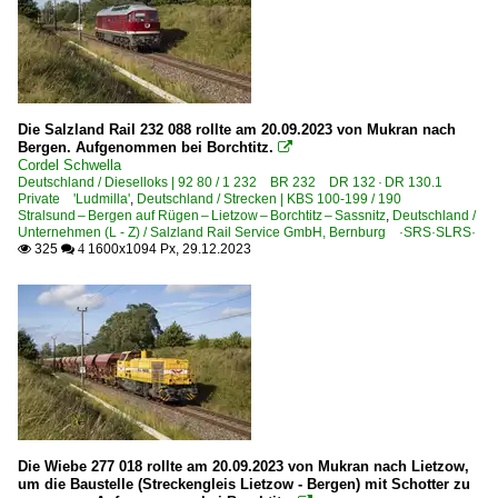
Regional- und Fernzüge
DbZ Überführungsfahrten, Züge für besondere Zwecke
IC InterCity-Züge
Die Salzland Rail 232 088 rollte am 20.09.2023 von Mukran nach
Bergen. Aufgenommen bei Borchtitz.

Regionalzüge (Bundesländer)
Cordel Schwella
Deutschland / Dieselloks | 92 80 / 1 232 BR 232 DR 132 · DR 130.1
Mecklenburg-Vorpommern
Private 'Ludmilla'
,
Deutschland / Strecken | KBS 100-199 / 190
Stralsund – Bergen auf Rügen – Lietzow – Borchtitz – Sassnitz
,
Deutschland /
Unternehmen (L - Z) / Salzland Rail Service GmbH, Bernburg ·SRS·SLRS·
Sonstiges
325
1600x1094 Px, 29.12.2023

 4
Stimmungsbilder
Strecken | KBS 100-199
190 Lietzow – Prora – Ostseebad Binz
Unternehmen (A - K)
Bahnlogistik24 GmbH Dresden ·BLC·
Die Wiebe 277 018 rollte am 20.09.2023 von Mukran nach Lietzow,
um die Baustelle (Streckengleis Lietzow - Bergen) mit Schotter zu
BLP Wiebe Logistik GmbH, Achim