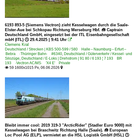
6193 893-5 (Siemens Vectron) zieht Kesselwagen durch die Saale-
Elster-Aue bei Schkopau Richtung Merseburg Hbf. 🧰 Captrain
Deutschland GmbH, eingesetzt bei der ITL Eisenbahngesellschaft
mbH (ITL) 🕓 29.4.2025 | 9:41 Uhr

Clemens Kral
Deutschland / Strecken | KBS 500-599 / 580 Halle – Naumburg – Erfurt –
Bebra ·Thüringer Bahn· #6340
,
Deutschland / Güterverkehr / Kessel- und
Silozüge
,
Deutschland / E-Loks | Drehstrom | 91 80 / 6 193 ¦ 7 193 BR
193 ·Vectron AC/MS· 'X4 E' Private
59 1600x1015 Px, 06.06.2026


Bleibt immer cool: 2019 319-3 "ArcticRider" (Stadler Euro 9000) mit
Kesselwagen bei Braschwitz Richtung Halle (Saale). 🧰 European
Loc Pool AG (ELP), vermietet an die HSL Logistik GmbH (HSL) 🕓