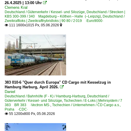
26.4.2025 | 13:00 Uhr

Clemens Kral
Deutschland / Güterverkehr / Kessel- und Silozüge
,
Deutschland / Strecken |
KBS 300-399 / 340 Magdeburg – Köthen – Halle (–Leipzig)
,
Deutschland /
Zweikraftloks | Zweikrafthybridloks | 90 80 / 2 019 ·Euro9000·
111 1600x1015 Px, 05.06.2026


383 010-6 "Quer durch Europa" CD Cargo mit Kesselzug in
Hamburg Harburg, April 2026.

Daniel
Deutschland / Bahnhöfe (F - K) / Hamburg-Harburg
,
Deutschland /
Güterverkehr / Kessel- und Silozüge
,
Tschechien / E-Loks | Mehrsystem / 7
383 BR 383 ·Vectron MS·
,
Tschechien / Unternehmen / ČD Cargo a.s.,
Praha ·CDC·
55 1200x800 Px, 05.06.2026
