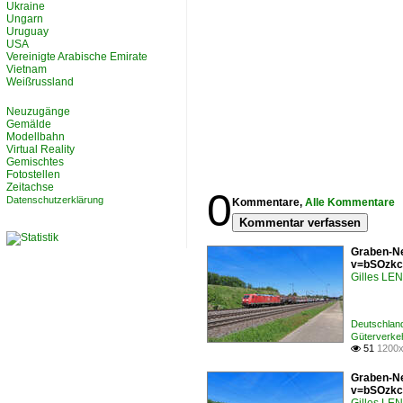
Ukraine
Ungarn
Uruguay
USA
Vereinigte Arabische Emirate
Vietnam
Weißrussland
Neuzugänge
Gemälde
Modellbahn
Virtual Reality
Gemischtes
Fotostellen
Zeitachse
0
Datenschutzerklärung
Kommentare,
Alle Kommentare
Kommentar verfassen
Graben-Ne
v=bSOzkc
Gilles L
Deutschlan
Güterverke
51
1200x

Graben-Ne
v=bSOzkc