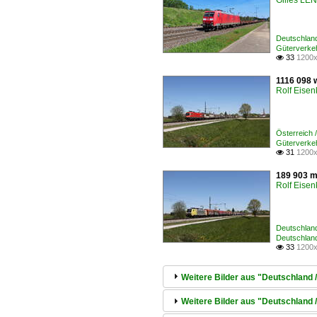
Gilles L
Deutschlan
Güterverke
33
1200x

1116 098 
Rolf Eisen
Österreich
Güterverke
31
1200x

189 903 m
Rolf Eisen
Deutschlan
Deutschland
33
1200x

Weitere Bilder aus "Deutschland 
Weitere Bilder aus "Deutschland