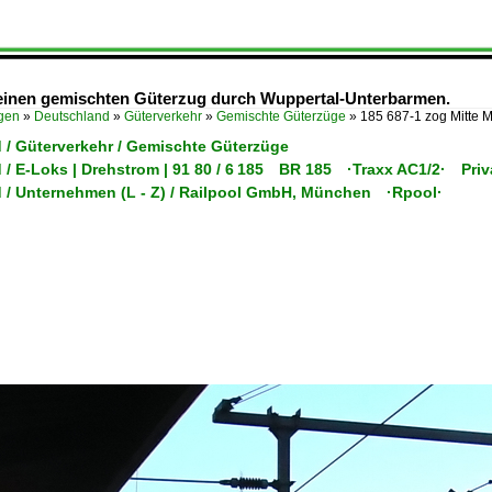
 einen gemischten Güterzug durch Wuppertal-Unterbarmen.
ügen
»
Deutschland
»
Güterverkehr
»
Gemischte Güterzüge
»
185 687-1 zog Mitte 
 / Güterverkehr / Gemischte Güterzüge
 / E-Loks | Drehstrom | 91 80 / 6 185 BR 185 ·Traxx AC1/2· Priv
 / Unternehmen (L - Z) / Railpool GmbH, München ·Rpool·