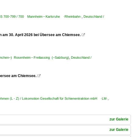
KBS 700-799 / 700 Mannheim – Karlsruhe ·Rheinbahn·
,
Deutschland /
 am 30. April 2026 bei Übersee am Chiemsee.

nchen–) Rosenheim – Freilassing (–Salzburg)
,
Deutschland /
Übersee am Chiemsee.

ehmen (L - Z) / Lokomotion Gesellschaft für Schienentraktion mbH ·LM·
,
zur Galerie
zur Galerie