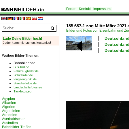
Forum
Kontakt
Impressum
185 687-1 zog Mitte März 2021
Bilder und Fotos von Eisenbahn und Z
Deutschland
Lade Deine Bilder hoch!
Jeder kann mitmachen, kostenlos!
Deutschland
Deutschland
Weitere Bilder-Themen:
Bahnbilder.de
Bus-bild.de
Fahrzeugbilder.de
Schiffbilder.de
Flugzeug-bild.de
Staedte-fotos.de
Landschaftsfotos.eu
Tier-fotos.eu
Ägypten
Albanien
Algerien
Argentinien
Armenien
Aserbaidschan
Australien
Bahnbilder-Treffen