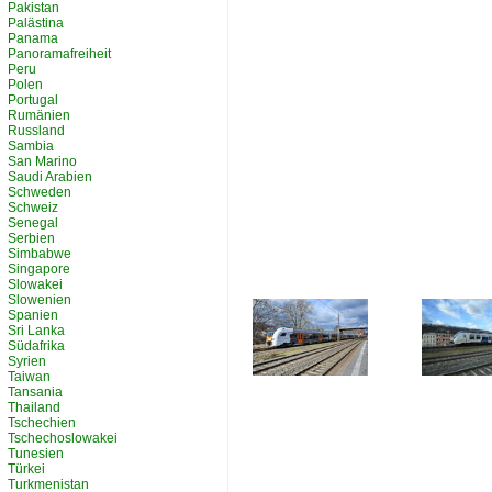
Pakistan
Palästina
Panama
Panoramafreiheit
Peru
Polen
Portugal
Rumänien
Russland
Sambia
San Marino
Saudi Arabien
Schweden
Schweiz
Senegal
Serbien
Simbabwe
Singapore
Slowakei
Slowenien
Spanien
Sri Lanka
Südafrika
Syrien
Taiwan
Tansania
Thailand
Tschechien
Tschechoslowakei
Tunesien
Türkei
Turkmenistan