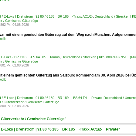
ENHARD
d / E-Loks | Drehstrom | 91 80 / 6 185 BR 185 ·Traxx AC1/2·
,
Deutschland / Strecken | 
hr / Gemischte Güterzüge
862 Px, 04.08.2026
war mit einem gemischten Güterzug auf dem Weg nach München. Aufgenommen
kolb
 / E-Loks / BR 1116 ·ES 64 U2· Taurus
,
Deutschland / Strecken | KBS 800-999 / 951 (Mü
hr / Gemischte Güterzüge
801 Px, 02.08.2026
it einem gemischten Güterzug aus Salzburg kommend am 30. April 2026 bei 
kolb
d / E-Loks | Drehstrom | 91 80 / 6 189 BR 189 ·ES 64 F4· Private
,
Deutschland / Untern
 / Güterverkehr / Gemischte Güterzüge
800 Px, 02.08.2026
/ Güterverkehr / Gemischte Güterzüge"
 / E-Loks | Drehstrom | 91 80 / 6 185 BR 185 ·Traxx AC1/2· Private"