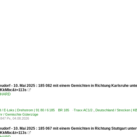
udorf - 10. Mai 2025 : 185 082 mit einem Gemichten in Richtung Karlsruhe unt
KkMbc&t=113s

ENHARD
d / E-Loks | Drehstrom | 91 80 / 6 185 BR 185 ·Traxx AC1/2·
,
Deutschland / Strecken | 
hr / Gemischte Güterzüge
847 Px, 04.08.2026
udorf - 10. Mai 2025 : 185 067 mit einem Gemichten in Richtung Stuttgart unt
KkMbc&t=113s
