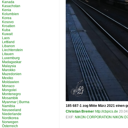
Kanada
Kasachstan
Kenia
Kolumbien
Korea
Kosovo
Kroatien
Kuba
Kuwait
Laos
Lettland
Libanon
Liechtenstein
Litauen
Luxemburg
Madagaskar
Malaysia
Marokko
Mazedonien
Mexiko
Moldawien
Monaco
Mongolei
Montenegro
Mosambik
Myanmar | Burma
185 687-1 zog Mitte März 2021 einen
Namibia
Neuseeland
Christian Bremer
http://cbpics.de
20.04
Niederlande
EXIF:
NIKON CORPORATION NIKON D
Nordkorea
Norwegen
Österreich