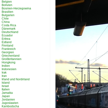
Belgien
Bolivien
Bosnien-Herzegowina
Brasilien
Bulgarien
Chile
China
Costa Rica
Dänemark
Deutschland
Ecuador
Eritrea
Estland
Finnland
Frankreich
Georgien
Griechenland
Großbritannien
Hongkong
Indien
Indonesien
Irak
Iran
Irland und Nordirland
Island
Israel
Italien
Jamaika
Japan
Jordanien
Jugoslawien
Kambodscha