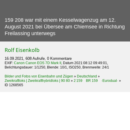
159 208 war mit einem Kesselwagenzug am 12.
August 2021 bei Übersee am Chiemsee in Richtung
Freilassing unterwegs
Rolf Eisenkolb
16.09.2021, 608 Aufrufe, 0 Kommentare
EXIF:
Canon Canon EOS 7D Mark II
, Datum 2021:08:12 09:49:01,
Belichtungsdauer: 1/1250, Blende: 10/1, ISO250, Brennweite: 24/1
Bilder und Fotos von Eisenbahn und Zügen
»
Deutschland
»
Zweikraftloks | Zweikrafthybridloks | 90 80
»
2 159 BR 159 ·Eurodual·
»
ID 1268565