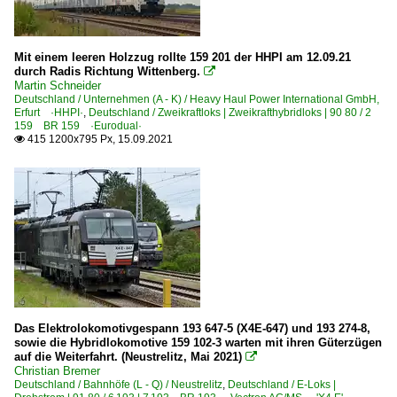
Mit einem leeren Holzzug rollte 159 201 der HHPI am 12.09.21
durch Radis Richtung Wittenberg.

Martin Schneider
Deutschland / Unternehmen (A - K) / Heavy Haul Power International GmbH,
Erfurt ·HHPI·
,
Deutschland / Zweikraftloks | Zweikrafthybridloks | 90 80 / 2
159 BR 159 ·Eurodual·
415 1200x795 Px, 15.09.2021

Das Elektrolokomotivgespann 193 647-5 (X4E-647) und 193 274-8,
sowie die Hybridlokomotive 159 102-3 warten mit ihren Güterzügen
auf die Weiterfahrt. (Neustrelitz, Mai 2021)

Christian Bremer
Deutschland / Bahnhöfe (L - Q) / Neustrelitz
,
Deutschland / E-Loks |