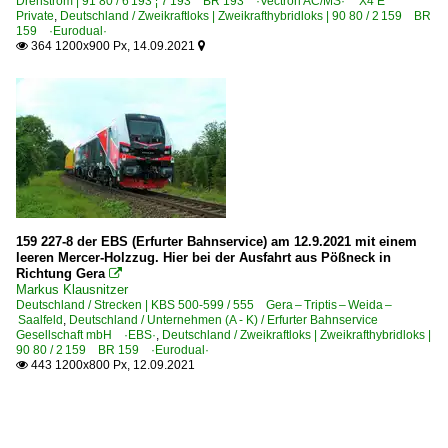
Drehstrom | 91 80 / 6 193 ¦ 7 193 BR 193 ·Vectron AC/MS· 'X4 E'
Private
,
Deutschland / Zweikraftloks | Zweikrafthybridloks | 90 80 / 2 159 BR
159 ·Eurodual·
364 1200x900 Px, 14.09.2021


159 227-8 der EBS (Erfurter Bahnservice) am 12.9.2021 mit einem
leeren Mercer-Holzzug. Hier bei der Ausfahrt aus Pößneck in
Richtung Gera

Markus Klausnitzer
Deutschland / Strecken | KBS 500-599 / 555 Gera – Triptis – Weida –
Saalfeld
,
Deutschland / Unternehmen (A - K) / Erfurter Bahnservice
Gesellschaft mbH ·EBS·
,
Deutschland / Zweikraftloks | Zweikrafthybridloks |
90 80 / 2 159 BR 159 ·Eurodual·
443 1200x800 Px, 12.09.2021
