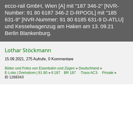
ecco-rail GmbH, Wien [A] mit "187 346-2" [NVR-
Number: 91 80 6187 346-2 D-RPOOL] mit "185
631-9" [NVR-Nummer: 91 80 6185 631-9 D-ATLU]
und Kesselwagenzug am Haken am 13.
09.21
Berlin Blankenburg.
Lothar Stöckmann
15.09.2021, 275 Aufrufe, 0 Kommentare
Bilder und Fotos von Eisenbahn und Zügen
»
Deutschland
»
E-Loks | Drehstrom | 91 80
»
6 187 BR 187 ·Traxx AC3· Private
»
ID 1268343