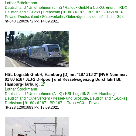
Lothar Stöckmann
Deutschland / Unternehmen (L - Z) / Raildox GmbH u Co.KG, Erfurt ·RDX·
,
Deutschland / E-Loks | Drehstrom | 91 80 / 6 187 BR 187 ·Traxx AC3·
Private
,
Deutschland / Güterverkehr / Güterzüge nässeempfindliche Güter
648 1200x672 Px, 14.09.2021

HSL Logistik GmbH, Hamburg [D] mit "187 313-2" [NVR-Nummer:
91 80 6187 313-2 D-Rpool] und Kesselwagenzug Durchfahrt Bf.
Hamburg-Harburg.

Lothar Stöckmann
Deutschland / Unternehmen (A - K) / HSL Logistik GmbH, Hamburg
,
Deutschland / Güterverkehr / Kessel- und Silozüge
,
Deutschland / E-Loks |
Drehstrom | 91 80 / 6 187 BR 187 ·Traxx AC3· Private
228 1200x683 Px, 13.09.2021
