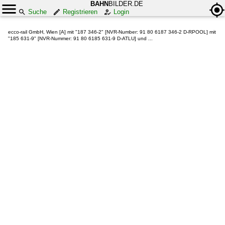
BAHN
BILDER.DE
Suche
Registrieren
Login
ecco-rail GmbH, Wien [A] mit "187 346-2" [NVR-Number: 91 80 6187 346-2 D-RPOOL] mit
"185 631-9" [NVR-Nummer: 91 80 6185 631-9 D-ATLU] und ...