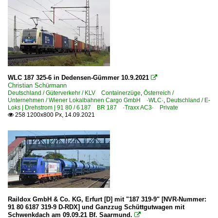
WLC 187 325-6 in Dedensen-Gümmer 10.9.2021

Christian Schürmann
Deutschland / Güterverkehr / KLV Containerzüge
,
Österreich /
Unternehmen / Wiener Lokalbahnen Cargo GmbH ·WLC·
,
Deutschland / E-
Loks | Drehstrom | 91 80 / 6 187 BR 187 ·Traxx AC3· Private
258 1200x800 Px, 14.09.2021

Raildox GmbH & Co. KG, Erfurt [D] mit "187 319-9" [NVR-Nummer:
91 80 6187 319-9 D-RDX] und Ganzzug Schüttgutwagen mit
Schwenkdach am 09.09.21 Bf. Saarmund.
