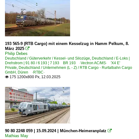
193 565-9 (RTB Cargo) mit einem Kesselzug in Hamm Pelkum, 8.
März 2025

Philip Debes
Deutschland / Güterverkehr / Kessel- und Silozüge
,
Deutschland / E-Loks |
Drehstrom | 91 80 / 6 193 ¦ 7 193 BR 193 ·Vectron AC/MS· 'X4 E'
Private
,
Deutschland / Unternehmen (L - Z) / RTB Cargo - Rurtalbahn Cargo
GmbH, Düren ·RTBC·
175 1200x800 Px, 12.03.2025

90 80 2248 059 | 15.09.2024 | München-Heimeranplatz

Mathias May