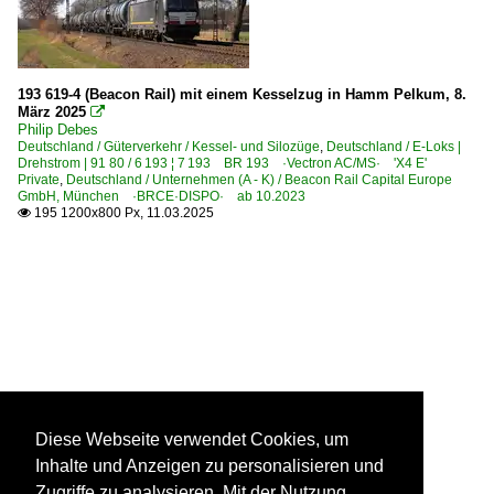
193 619-4 (Beacon Rail) mit einem Kesselzug in Hamm Pelkum, 8.
März 2025

Philip Debes
Deutschland / Güterverkehr / Kessel- und Silozüge
,
Deutschland / E-Loks |
Drehstrom | 91 80 / 6 193 ¦ 7 193 BR 193 ·Vectron AC/MS· 'X4 E'
Private
,
Deutschland / Unternehmen (A - K) / Beacon Rail Capital Europe
GmbH, München ·BRCE·DISPO· ab 10.2023
195 1200x800 Px, 11.03.2025

Diese Webseite verwendet Cookies, um
Inhalte und Anzeigen zu personalisieren und
Zugriffe zu analysieren. Mit der Nutzung