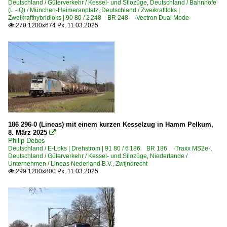
Deutschland / Güterverkehr / Kessel- und Silozüge
,
Deutschland / Bahnhöfe
(L - Q) / München-Heimeranplatz
,
Deutschland / Zweikraftloks |
Zweikrafthybridloks | 90 80 / 2 248 BR 248 ·Vectron Dual Mode·
270 1200x674 Px, 11.03.2025

186 296-0 (Lineas) mit einem kurzen Kesselzug in Hamm Pelkum,
8. März 2025

Philip Debes
Deutschland / E-Loks | Drehstrom | 91 80 / 6 186 BR 186 ·Traxx MS2e·
,
Deutschland / Güterverkehr / Kessel- und Silozüge
,
Niederlande /
Unternehmen / Lineas Nederland B.V., Zwijndrecht
299 1200x800 Px, 11.03.2025
