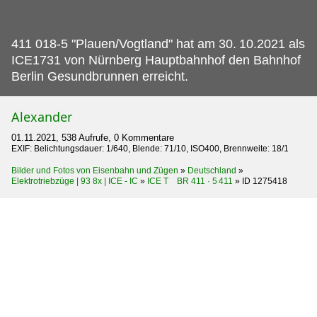
411 018-5 "Plauen/Vogtland" hat am 30.
10.2021 als
ICE1731 von Nürnberg Hauptbahnhof den Bahnhof
Berlin Gesundbrunnen erreicht.
Alexander
01.11.2021, 538 Aufrufe, 0 Kommentare
EXIF: Belichtungsdauer: 1/640, Blende: 71/10, ISO400, Brennweite: 18/1
Bilder und Fotos von Eisenbahn und Zügen
»
Deutschland
»
Elektrotriebzüge | 93 8x | ICE - IC
»
ICE T BR 411 · 5 411
»
ID 1275418