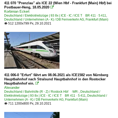
411 070 "Prenzlau" als ICE 22 (Wien Hbf - Frankfurt (Main) Hbf) bei
Postbauer-Heng, 18.05.2020

Korbinian Eckert
Deutschland / Elektrotriebzüge | 93 8x | ICE - IC / ICE T BR 411 · 5 411
,
Deutschland / Unternehmen (A - K) / DB Fernverkehr AG, Frankfurt (Main)
512 1200x799 Px, 29.10.2021

411 006-0 "Erfurt" fährt am 08.06.2021 als ICE1582 von Nürnberg
Hauptbahnhof nach Stralsund Hauptbahnhof in den Rostocker
Hauptbahnhof ein.

Alexander
Deutschland / Bahnhöfe (R - Z) / Rostock Hbf ·WR·
,
Deutschland /
Elektrotriebzüge | 93 8x | ICE - IC / ICE T BR 411 · 5 411
,
Deutschland /
Unternehmen (A - K) / DB Fernverkehr AG, Frankfurt (Main)
711 1200x800 Px, 28.10.2021
