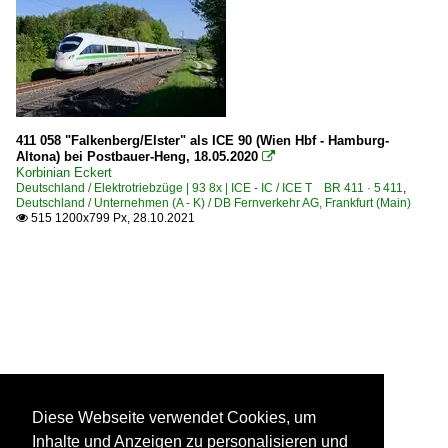
411 058 "Falkenberg/Elster" als ICE 90 (Wien Hbf - Hamburg-
Altona) bei Postbauer-Heng, 18.05.2020

Korbinian Eckert
Deutschland / Elektrotriebzüge | 93 8x | ICE - IC / ICE T BR 411 · 5 411
,
Deutschland / Unternehmen (A - K) / DB Fernverkehr AG, Frankfurt (Main)
515 1200x799 Px, 28.10.2021

Diese Webseite verwendet Cookies, um
Inhalte und Anzeigen zu personalisieren und