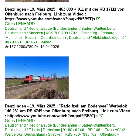
Denzlingen - 19. März 2025 : 463 009 + 011 mit der RB 17111 von
Offenburg nach Freiburg. Link zum Video :
https://www.youtube.com/watch?v=gxd9f3B9Tjs

Gilles LENHARD
Deutschland / Regionalzüge (Bundesländer) / Baden-Württemberg
,
Deutschland / Strecken | KBS 700-799 / 702 Offenburg – Freiburg –
Müllheim (– Basel) ·Oberrheinbahn·
,
Deutschland / Elektrotriebzüge | 94
80 / 0 463 BR 463 ·Mireo·
137 1200x780 Px, 15.04.2026

Denzlingen - 19. März 2025 : "Radolfzell am Bodensee" Werbelok
146 231 am RE 4749 von Offenburg nach Freiburg. Link zum Video
: https://www.youtube.com/watch?v=gxd9f3B9Tjs

Gilles LENHARD
Deutschland / Regionalzüge (Bundesländer) / Baden-Württemberg
,
Deutschland / E-Loks | Drehstrom | 91 80 / 6 146 BR 146 ·Traxx AC1/2·
Werbeloks
,
Deutschland / Strecken | KBS 700-799 / 702 Offenburg –