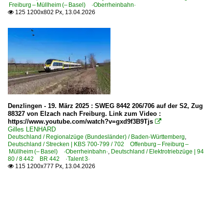
Freiburg – Müllheim (– Basel) ·Oberrheinbahn·
125 1200x802 Px, 13.04.2026

Denzlingen - 19. März 2025 : SWEG 8442 206/706 auf der S2, Zug
88327 von Elzach nach Freiburg. Link zum Video :
https://www.youtube.com/watch?v=gxd9f3B9Tjs

Gilles LENHARD
Deutschland / Regionalzüge (Bundesländer) / Baden-Württemberg
,
Deutschland / Strecken | KBS 700-799 / 702 Offenburg – Freiburg –
Müllheim (– Basel) ·Oberrheinbahn·
,
Deutschland / Elektrotriebzüge | 94
80 / 8 442 BR 442 ·Talent 3·
115 1200x777 Px, 13.04.2026
