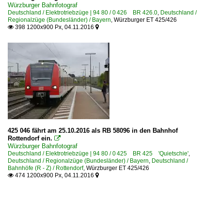
Würzburger Bahnfotograf
Deutschland / Elektrotriebzüge | 94 80 / 0 426 BR 426.0
,
Deutschland /
Regionalzüge (Bundesländer) / Bayern
,
Würzburger ET 425/426
398 1200x900 Px, 04.11.2016


425 046 fährt am 25.10.2016 als RB 58096 in den Bahnhof
Rottendorf ein.

Würzburger Bahnfotograf
Deutschland / Elektrotriebzüge | 94 80 / 0 425 BR 425 'Quietschie'
,
Deutschland / Regionalzüge (Bundesländer) / Bayern
,
Deutschland /
Bahnhöfe (R - Z) / Rottendorf
,
Würzburger ET 425/426
474 1200x900 Px, 04.11.2016

