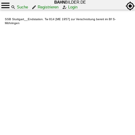
BAHN
BILDER.DE
Suche
Registrieren
Login
SSB Stuttgart__Endstation. Tw 814 [ME 1957] zur Verschrottung bereit im Bf S-
Möhringen