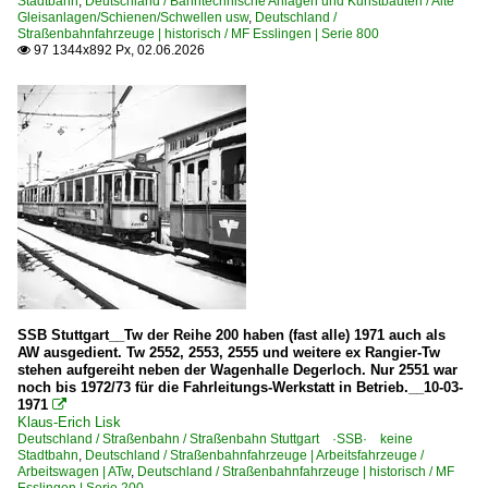
Stadtbahn
,
Deutschland / Bahntechnische Anlagen und Kunstbauten / Alte
Gleisanlagen/Schienen/Schwellen usw
,
Deutschland /
Straßenbahnfahrzeuge | historisch / MF Esslingen | Serie 800
97 1344x892 Px, 02.06.2026

SSB Stuttgart__Tw der Reihe 200 haben (fast alle) 1971 auch als
AW ausgedient. Tw 2552, 2553, 2555 und weitere ex Rangier-Tw
stehen aufgereiht neben der Wagenhalle Degerloch. Nur 2551 war
noch bis 1972/73 für die Fahrleitungs-Werkstatt in Betrieb.__10-03-
1971

Klaus-Erich Lisk
Deutschland / Straßenbahn / Straßenbahn Stuttgart ·SSB· keine
Stadtbahn
,
Deutschland / Straßenbahnfahrzeuge | Arbeitsfahrzeuge /
Arbeitswagen | ATw
,
Deutschland / Straßenbahnfahrzeuge | historisch / MF
Esslingen | Serie 200