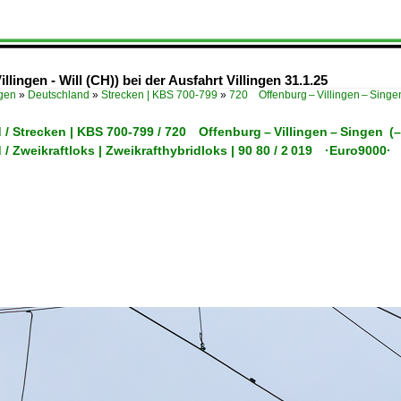
lingen - Will (CH)) bei der Ausfahrt Villingen 31.1.25
ügen
»
Deutschland
»
Strecken | KBS 700-799
»
720 Offenburg – Villingen – Sin
 / Strecken | KBS 700-799 / 720 Offenburg – Villingen – Singen
/ Zweikraftloks | Zweikrafthybridloks | 90 80 / 2 019 ·Euro9000·