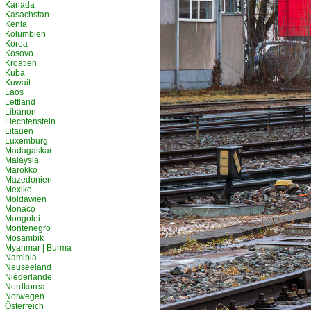
Kanada
Kasachstan
Kenia
Kolumbien
Korea
Kosovo
Kroatien
Kuba
Kuwait
Laos
Lettland
Libanon
Liechtenstein
Litauen
Luxemburg
Madagaskar
Malaysia
Marokko
Mazedonien
Mexiko
Moldawien
Monaco
Mongolei
Montenegro
Mosambik
Myanmar | Burma
Namibia
Neuseeland
Niederlande
Nordkorea
Norwegen
Österreich