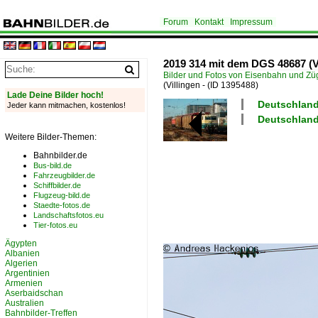
Forum
Kontakt
Impressum
2019 314 mit dem DGS 48687 (Vil
Bilder und Fotos von Eisenbahn und Z
(Villingen -
(ID 1395488)
Lade Deine Bilder hoch!
Deutschland
Jeder kann mitmachen, kostenlos!
Deutschland 
Weitere Bilder-Themen:
Bahnbilder.de
Bus-bild.de
Fahrzeugbilder.de
Schiffbilder.de
Flugzeug-bild.de
Staedte-fotos.de
Landschaftsfotos.eu
Tier-fotos.eu
Ägypten
Albanien
Algerien
Argentinien
Armenien
Aserbaidschan
Australien
Bahnbilder-Treffen