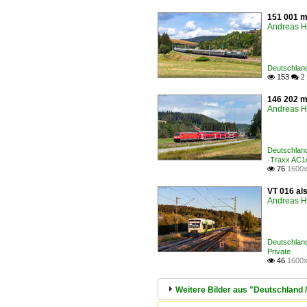
151 001 m
Andreas H
Deutschland
153

 2
146 202 m
Andreas H
Deutschland
·Traxx AC1
76
1600x

VT 016 al
Andreas H
Deutschland
Private
46
1600x

Weitere Bilder aus "Deutschland 