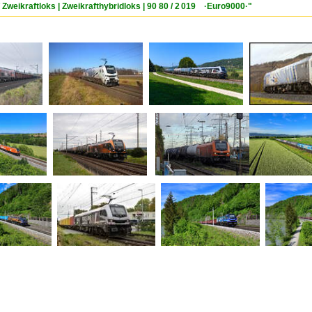
 Zweikraftloks | Zweikrafthybridloks | 90 80 / 2 019 ·Euro9000·"