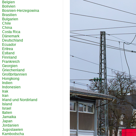
Belgien
Bolivien
Bosnien-Herzegowina
Brasilien
Bulgarien
Chile
China
Costa Rica
Dänemark
Deutschland
Ecuador
Eritrea
Estland
Finnland
Frankreich
Georgien
Griechenland
Großbritannien
Hongkong
Indien
Indonesien
Irak
Iran
Irland und Nordirland
Island
Israel
Italien
Jamaika
Japan
Jordanien
Jugoslawien
Kambodscha