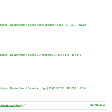
ldbahn·
,
Deutschland / E-Loks | konventionell / 6 151 BR 151 Private
ldbahn·
,
Deutschland / E-Loks | Drehstrom | 91 80 / 6 146 BR 146
ldbahn·
,
Deutschland / Dieseltriebzüge | 95 80 / 0 650 BR 650 ·RS1·
zur Galerie
·Schwarzwaldbahn·"