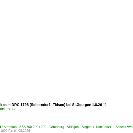
it dem DRC 1798 (Schorndorf - Titisee) bei St.Georgen 1.8.26

ackenjos
 / Strecken | KBS 700-799 / 720 Offenburg – Villingen – Singen (–Konstanz) ·Schwarzwa
1000 Px, 04.08.2026