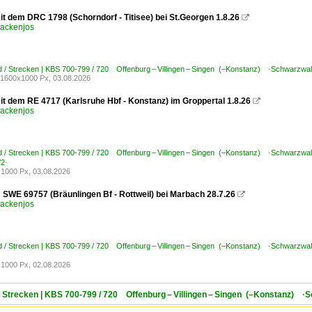
it dem DRC 1798 (Schorndorf - Titisee) bei St.Georgen 1.8.26

ackenjos
 / Strecken | KBS 700-799 / 720 Offenburg – Villingen – Singen (–Konstanz) ·Schwarzwa
1600x1000 Px, 03.08.2026
it dem RE 4717 (Karlsruhe Hbf - Konstanz) im Groppertal 1.8.26

ackenjos
 / Strecken | KBS 700-799 / 720 Offenburg – Villingen – Singen (–Konstanz) ·Schwarzwa
/2·
1000 Px, 03.08.2026
s SWE 69757 (Bräunlingen Bf - Rottweil) bei Marbach 28.7.26

ackenjos
 / Strecken | KBS 700-799 / 720 Offenburg – Villingen – Singen (–Konstanz) ·Schwarzwa
1000 Px, 02.08.2026
/ Strecken | KBS 700-799 / 720 Offenburg – Villingen – Singen (–Konstanz) 