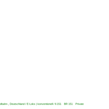
ldbahn·
,
Deutschland / E-Loks | konventionell / 6 151 BR 151 Private