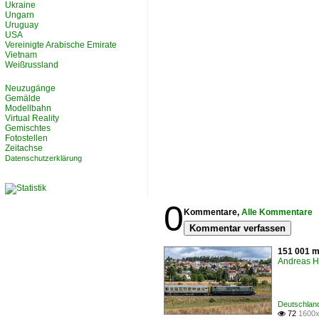
Ukraine
Ungarn
Uruguay
USA
Vereinigte Arabische Emirate
Vietnam
Weißrussland
Neuzugänge
Gemälde
Modellbahn
Virtual Reality
Gemischtes
Fotostellen
Zeitachse
Datenschutzerklärung
0
Kommentare,
Alle Kommentare
Kommentar verfassen
151 001 m
Andreas H
Deutschland
72
1600x
