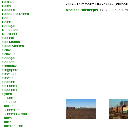
Pakistan
2019 314 mit dem DGS 48687 (Villingen 
Palästina
Panama
Andreas Hackenjos
03.02.2025, 310 A
Panoramafreiheit
Peru
Polen
Portugal
Rumänien
Russland
Sambia
San Marino
Saudi Arabien
Schweden
Schweiz
Senegal
Serbien
Simbabwe
Singapore
Slowakei
Slowenien
Spanien
Sri Lanka
Südafrika
Syrien
Taiwan
Tansania
Thailand
Tschechien
Tschechoslowakei
Tunesien
Türkei
Turkmenistan