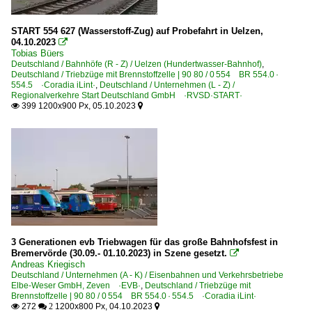
START 554 627 (Wasserstoff-Zug) auf Probefahrt in Uelzen,
04.10.2023

Tobias Büers
Deutschland / Bahnhöfe (R - Z) / Uelzen (Hundertwasser-Bahnhof)
,
Deutschland / Triebzüge mit Brennstoffzelle | 90 80 / 0 554 BR 554.0 ·
554.5 ·Coradia iLint·
,
Deutschland / Unternehmen (L - Z) /
Regionalverkehre Start Deutschland GmbH ·RVSD·START·
399 1200x900 Px, 05.10.2023


3 Generationen evb Triebwagen für das große Bahnhofsfest in
Bremervörde (30.09.- 01.10.2023) in Szene gesetzt.

Andreas Kriegisch
Deutschland / Unternehmen (A - K) / Eisenbahnen und Verkehrsbetriebe
Elbe-Weser GmbH, Zeven ·EVB·
,
Deutschland / Triebzüge mit
Brennstoffzelle | 90 80 / 0 554 BR 554.0 · 554.5 ·Coradia iLint·
272
1200x800 Px, 04.10.2023

 2
