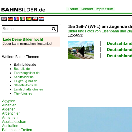
Forum
Kontakt
Impressum
155 159-7 (WFL) am Zugende de
Bilder und Fotos von Eisenbahn und Z
1255653)
Lade Deine Bilder hoch!
Deutschland
Jeder kann mitmachen, kostenlos!
Deutschland 
Deutschland
Weitere Bilder-Themen:
Bahnbilder.de
Bus-bild.de
Fahrzeugbilder.de
Schiffbilder.de
Flugzeug-bild.de
Staedte-fotos.de
Landschaftsfotos.eu
Tier-fotos.eu
Ägypten
Albanien
Algerien
Argentinien
Armenien
Aserbaidschan
Australien
Bahnbilder-Treffen