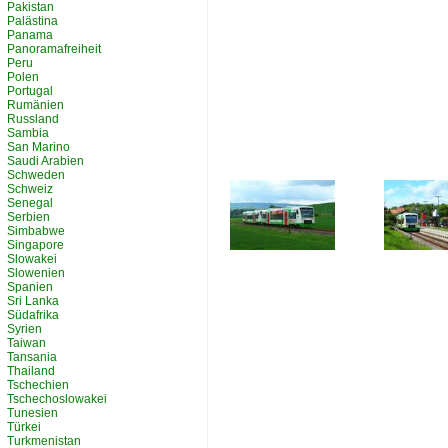
Pakistan
Palästina
Panama
Panoramafreiheit
Peru
Polen
Portugal
Rumänien
Russland
Sambia
San Marino
Saudi Arabien
Schweden
Schweiz
Senegal
Serbien
Simbabwe
Singapore
Slowakei
Slowenien
Spanien
Sri Lanka
Südafrika
Syrien
Taiwan
Tansania
Thailand
Tschechien
Tschechoslowakei
Tunesien
Türkei
Turkmenistan