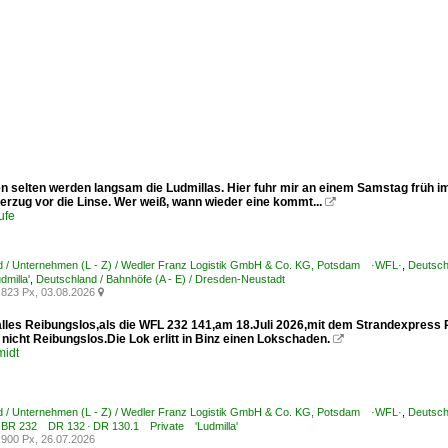
en selten werden langsam die Ludmillas. Hier fuhr mir an einem Samstag früh im
erzug vor die Linse. Wer weiß, wann wieder eine kommt...

ufe
d / Unternehmen (L - Z) / Wedler Franz Logistik GmbH & Co. KG, Potsdam ·WFL·
,
Deutsch
dmilla'
,
Deutschland / Bahnhöfe (A - E) / Dresden-Neustadt
823 Px, 03.08.2026

 alles Reibungslos,als die WFL 232 141,am 18.Juli 2026,mit dem Strandexpress 
nicht Reibungslos.Die Lok erlitt in Binz einen Lokschaden.

midt
d / Unternehmen (L - Z) / Wedler Franz Logistik GmbH & Co. KG, Potsdam ·WFL·
,
Deutsch
 BR 232 DR 132 · DR 130.1 Private 'Ludmilla'
900 Px, 26.07.2026