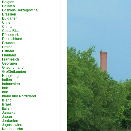
Belgien
Bolivien
Bosnien-Herzegowina
Brasilien
Bulgarien
Chile
China
Costa Rica
Dänemark
Deutschland
Ecuador
Eritrea
Estland
Finnland
Frankreich
Georgien
Griechenland
Großbritannien
Hongkong
Indien
Indonesien
Irak
Iran
Irland und Nordirland
Island
Israel
Italien
Jamaika
Japan
Jordanien
Jugoslawien
Kambodscha