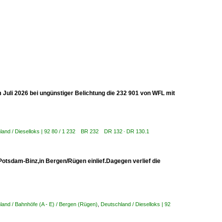
 Juli 2026 bei ungünstiger Belichtung die 232 901 von WFL mit
land / Dieselloks | 92 80 / 1 232 BR 232 DR 132 · DR 130.1
Potsdam-Binz,in Bergen/Rügen einlief.Dagegen verlief die
land / Bahnhöfe (A - E) / Bergen (Rügen)
,
Deutschland / Dieselloks | 92