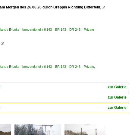
m Morgen des 26.06.26 durch Greppin Richtung Bitterfeld.

land / E-Loks | konventionell / 6 143 BR 143 DR 243 Private

land / E-Loks | konventionell / 6 143 BR 143 DR 243 Private
,
zur Galerie
"
zur Galerie
zur Galerie
"