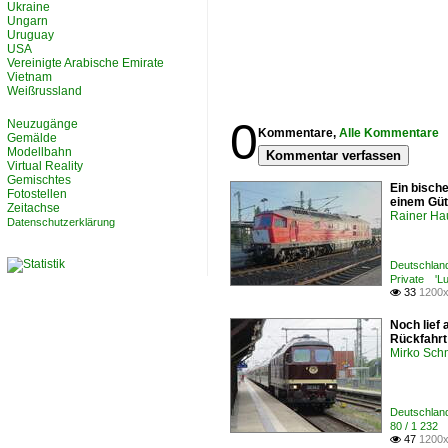
Ukraine
Ungarn
Uruguay
USA
Vereinigte Arabische Emirate
Vietnam
Weißrussland
0
Neuzugänge
Kommentare,
Alle Kommentare
Gemälde
Modellbahn
Kommentar verfassen
Virtual Reality
Gemischtes
Ein bisch
Fotostellen
einem Güt
Zeitachse
Rainer Ha
Datenschutzerklärung
Deutschlan
Private 'Lu
33
1200x

Noch lief
Rückfahrt 
Mirko Sch
Deutschlan
80 / 1 232
47
1200x
