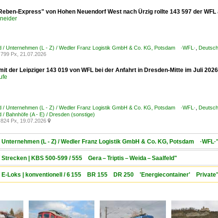
Reben-Express" von Hohen Neuendorf West nach Ürzig rollte 143 597 der WFL a
hneider
d / Unternehmen (L - Z) / Wedler Franz Logistik GmbH & Co. KG, Potsdam ·WFL·
,
Deutsch
799 Px, 21.07.2026
it der Leipziger 143 019 von WFL bei der Anfahrt in Dresden-Mitte im Juli 2026
ufe
d / Unternehmen (L - Z) / Wedler Franz Logistik GmbH & Co. KG, Potsdam ·WFL·
,
Deutsch
 / Bahnhöfe (A - E) / Dresden (sonstige)
824 Px, 19.07.2026

 / Unternehmen (L - Z) / Wedler Franz Logistik GmbH & Co. KG, Potsdam ·WFL·
 Strecken | KBS 500-599 / 555 Gera – Triptis – Weida – Saalfeld"
 / E-Loks | konventionell / 6 155 BR 155 DR 250 'Energiecontainer' Private