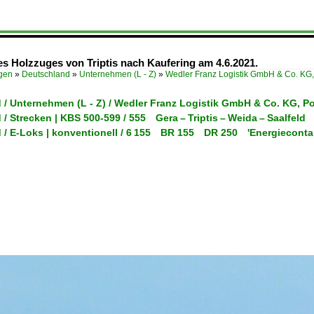
s Holzzuges von Triptis nach Kaufering am 4.6.2021.
ügen
»
Deutschland
»
Unternehmen (L - Z)
»
Wedler Franz Logistik GmbH & Co. K
 / Unternehmen (L - Z) / Wedler Franz Logistik GmbH & Co. KG,
/ Strecken | KBS 500-599 / 555 Gera – Triptis – Weida – Saalfeld
 / E-Loks | konventionell / 6 155 BR 155 DR 250 'Energieconta