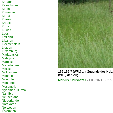
Kanada
Kasachstan
Kenia
Kolumbien
Korea
Kosovo
Kroatien
Kuba
Kuwait
Laos
Lettland
Libanon
Liechtenstein
Litauen
Luxemburg
Madagaskar
Malaysia
Marokko
Mazedonien
Mexiko
155 159-7 (WFL) am Zugende des Holzz
Moldawien
(WFL) den Zug.
Monaco
Mongolei
Markus Klausnitzer
21.06.2021, 362 A
Montenegro
Mosambik
Myanmar | Burma
Namibia
Neuseeland
Niederlande
Nordkorea
Norwegen
Österreich