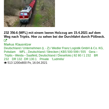
232 356-6 (WFL) mit einem leeren Holzzug am 15.4.2021 auf dem
Weg nach Triptis. Hier zu sehen bei der Durchfahrt durch Pößneck.

Markus Klausnitzer
Deutschland / Unternehmen (L - Z) / Wedler Franz Logistik GmbH & Co. KG,
Potsdam ·WFL·
,
Deutschland / Strecken | KBS 500-599 / 555 Gera –
Triptis – Weida – Saalfeld
,
Deutschland / Dieselloks | 92 80 / 1 232 BR
232 DR 132 · DR 130.1 Private 'Ludmilla'
513 1200x800 Px, 16.04.2021
