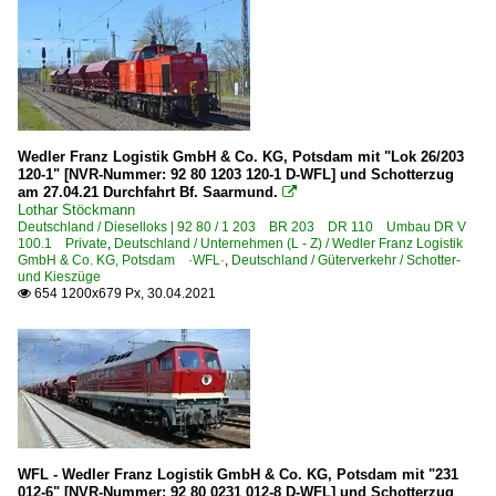
Wedler Franz Logistik GmbH & Co. KG, Potsdam mit "Lok 26/203
120-1" [NVR-Nummer: 92 80 1203 120-1 D-WFL] und Schotterzug
am 27.04.21 Durchfahrt Bf. Saarmund.

Lothar Stöckmann
Deutschland / Dieselloks | 92 80 / 1 203 BR 203 DR 110 Umbau DR V
100.1 Private
,
Deutschland / Unternehmen (L - Z) / Wedler Franz Logistik
GmbH & Co. KG, Potsdam ·WFL·
,
Deutschland / Güterverkehr / Schotter-
und Kieszüge
654 1200x679 Px, 30.04.2021

WFL - Wedler Franz Logistik GmbH & Co. KG, Potsdam mit "231
012-6" [NVR-Nummer: 92 80 0231 012-8 D-WFL] und Schotterzug