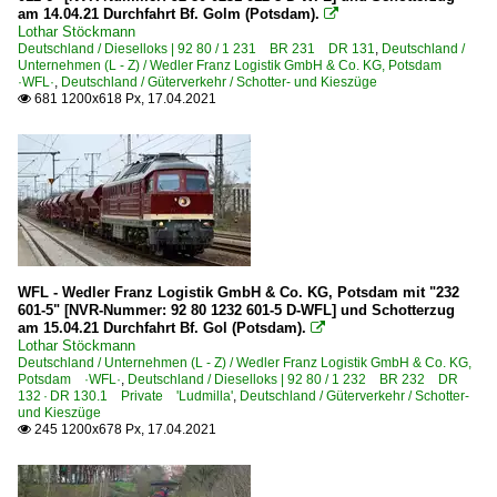
am 14.04.21 Durchfahrt Bf. Golm (Potsdam).

Lothar Stöckmann
Deutschland / Dieselloks | 92 80 / 1 231 BR 231 DR 131
,
Deutschland /
Unternehmen (L - Z) / Wedler Franz Logistik GmbH & Co. KG, Potsdam
·WFL·
,
Deutschland / Güterverkehr / Schotter- und Kieszüge
681 1200x618 Px, 17.04.2021

WFL - Wedler Franz Logistik GmbH & Co. KG, Potsdam mit "232
601-5" [NVR-Nummer: 92 80 1232 601-5 D-WFL] und Schotterzug
am 15.04.21 Durchfahrt Bf. Gol (Potsdam).

Lothar Stöckmann
Deutschland / Unternehmen (L - Z) / Wedler Franz Logistik GmbH & Co. KG,
Potsdam ·WFL·
,
Deutschland / Dieselloks | 92 80 / 1 232 BR 232 DR
132 · DR 130.1 Private 'Ludmilla'
,
Deutschland / Güterverkehr / Schotter-
und Kieszüge
245 1200x678 Px, 17.04.2021
