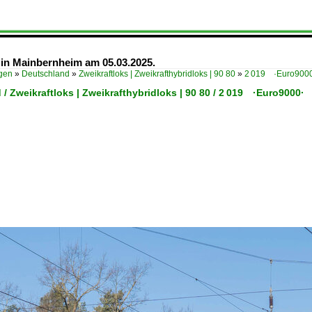
 in Mainbernheim am 05.03.2025.
ügen
»
Deutschland
»
Zweikraftloks | Zweikrafthybridloks | 90 80
»
2 019 ·Euro900
/ Zweikraftloks | Zweikrafthybridloks | 90 80 / 2 019 ·Euro9000·