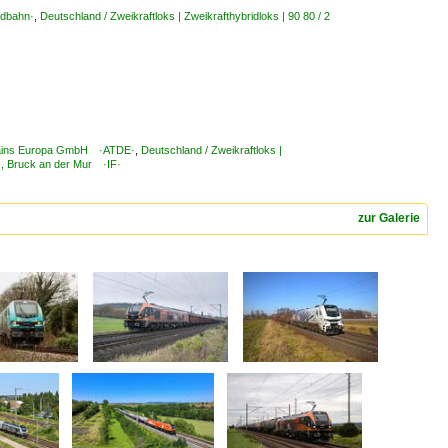
ldbahn·
,
Deutschland / Zweikraftloks | Zweikrafthybridloks | 90 80 / 2
 Trains Europa GmbH ·ATDE·
,
Deutschland / Zweikraftloks |
H, Bruck an der Mur ·IF·
zur Galerie