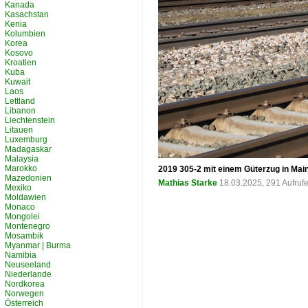
Kanada
Kasachstan
Kenia
Kolumbien
Korea
Kosovo
Kroatien
Kuba
Kuwait
Laos
Lettland
Libanon
Liechtenstein
Litauen
Luxemburg
Madagaskar
Malaysia
Marokko
2019 305-2 mit einem Güterzug in Mai
Mazedonien
Mathias Starke
18.03.2025, 291 Aufruf
Mexiko
Moldawien
Monaco
Mongolei
Montenegro
Mosambik
Myanmar | Burma
Namibia
Neuseeland
Niederlande
Nordkorea
Norwegen
Österreich