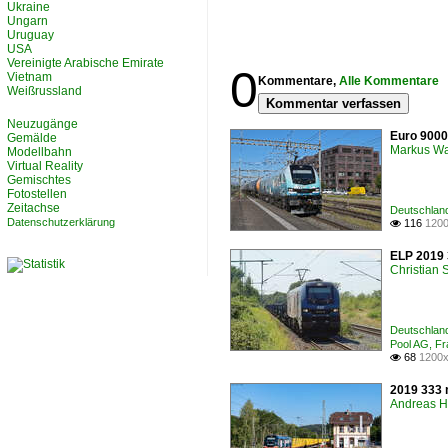
Ukraine
Ungarn
Uruguay
USA
Vereinigte Arabische Emirate
0
Vietnam
Kommentare,
Alle Kommentare
Weißrussland
Kommentar verfassen
Neuzugänge
Euro 9000
Gemälde
Markus W
Modellbahn
Virtual Reality
Gemischtes
Fotostellen
Zeitachse
Deutschland
Datenschutzerklärung
116
1200

ELP 2019 
Christian
Deutschland
Pool AG, F
68
1200x

2019 333 
Andreas H