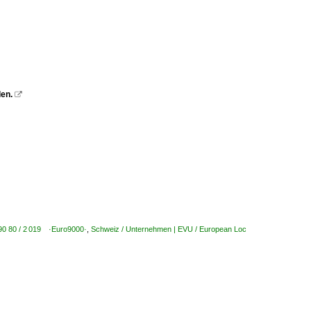
den.

| 90 80 / 2 019 ·Euro9000·
,
Schweiz / Unternehmen | EVU / European Loc