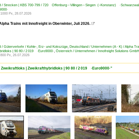
 / Strecken | KBS 700-799 / 720 Offenburg – Villingen – Singen (–Konstanz) ·Schwarzwa
9000·
1000 Px, 28.07.2026
lpha Trains mit Innofreight in Oberwinter, Juli 2026.

 / Güterverkehr / Kohle-, Erz- und Kokszüge
,
Deutschland / Unternehmen (A - K) / Alpha
bridloks | 90 80 / 2 019 ·Euro9000·
,
Österreich / Unternehmen / Innofreight Solutions Gmb
800 Px, 26.07.2026
 Zweikraftloks | Zweikrafthybridloks | 90 80 / 2 019 ·Euro9000·"