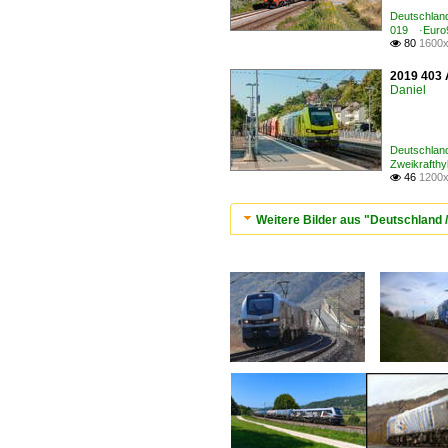
Deutschland
019 ·Euro
80
1600x

2019 403 A
Daniel
Deutschland
Zweikrafthy
46
1200x

Weitere Bilder aus "Deutschland /