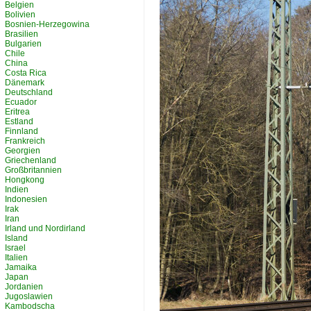
Belgien
Bolivien
Bosnien-Herzegowina
Brasilien
Bulgarien
Chile
China
Costa Rica
Dänemark
Deutschland
Ecuador
Eritrea
Estland
Finnland
Frankreich
Georgien
Griechenland
Großbritannien
Hongkong
Indien
Indonesien
Irak
Iran
Irland und Nordirland
Island
Israel
Italien
Jamaika
Japan
Jordanien
Jugoslawien
Kambodscha