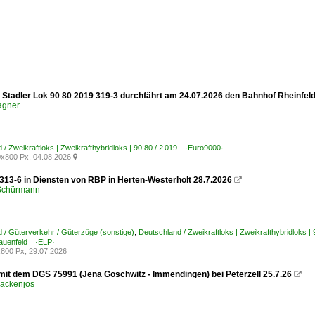
 Stadler Lok 90 80 2019 319-3 durchfährt am 24.07.2026 den Bahnhof Rheinfel
agner
 / Zweikraftloks | Zweikrafthybridloks | 90 80 / 2 019 ·Euro9000·
x800 Px, 04.08.2026

313-6 in Diensten von RBP in Herten-Westerholt 28.7.2026

 Schürmann
 / Güterverkehr / Güterzüge (sonstige)
,
Deutschland / Zweikraftloks | Zweikrafthybridloks 
rauenfeld ·ELP·
800 Px, 29.07.2026
mit dem DGS 75991 (Jena Göschwitz - Immendingen) bei Peterzell 25.7.26

ackenjos