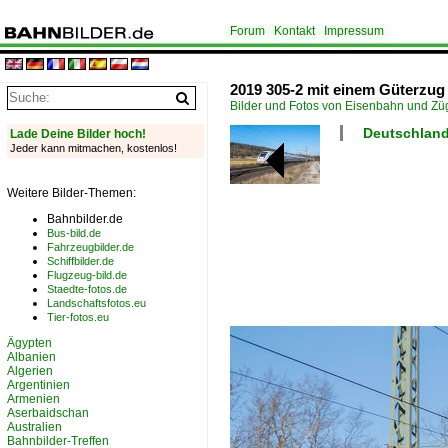
Forum
Kontakt
Impressum
2019 305-2 mit einem Güterzug
Bilder und Fotos von Eisenbahn und Z
Deutschland 
Lade Deine Bilder hoch!
Jeder kann mitmachen, kostenlos!
Weitere Bilder-Themen:
Bahnbilder.de
Bus-bild.de
Fahrzeugbilder.de
Schiffbilder.de
Flugzeug-bild.de
Staedte-fotos.de
Landschaftsfotos.eu
Tier-fotos.eu
Ägypten
Albanien
Algerien
Argentinien
Armenien
Aserbaidschan
Australien
Bahnbilder-Treffen