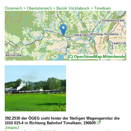
Österreich > Oberösterreich > Bezirk Vöcklabruck > Timelkam
(C) OpenStreetMap-Mitwirkende
392.2530 der ÖGEG zieht hinter der 5teiligen Wagengarnitur die
1010 015-4 in Richtung Bahnhof Timelkam; 190609

JohannJ