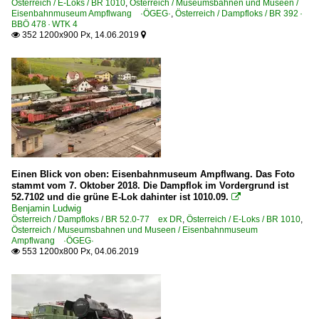
Österreich / E-Loks / BR 1010
,
Österreich / Museumsbahnen und Museen /
Eisenbahnmuseum Ampflwang ·ÖGEG·
,
Österreich / Dampfloks / BR 392 ·
BBÖ 478 · WTK 4
352 1200x900 Px, 14.06.2019


Einen Blick von oben: Eisenbahnmuseum Ampflwang. Das Foto
stammt vom 7. Oktober 2018. Die Dampflok im Vordergrund ist
52.7102 und die grüne E-Lok dahinter ist 1010.09.

Benjamin Ludwig
Österreich / Dampfloks / BR 52.0-77 ex DR
,
Österreich / E-Loks / BR 1010
,
Österreich / Museumsbahnen und Museen / Eisenbahnmuseum
Ampflwang ·ÖGEG·
553 1200x800 Px, 04.06.2019
