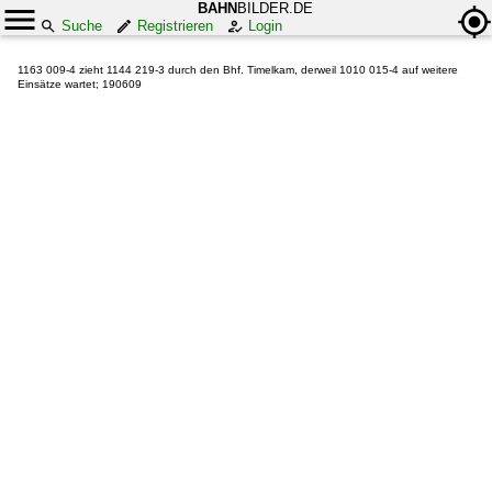
BAHN
BILDER.DE
Suche
Registrieren
Login
1163 009-4 zieht 1144 219-3 durch den Bhf. Timelkam, derweil 1010 015-4 auf weitere
Einsätze wartet; 190609