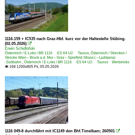
1116.159 + IC535 nach Graz-Hbf. kurz vor der Haltestelle Stübing.
(02.05.2026)

Erwin Schidlofski
Österreich / E-Loks / BR 1116 ·ES 64 U2· Taurus
,
Österreich / Strecken /
Strecke Wien – Bruck a.d. Mur – Graz – Spielfeld-Strass ( – Ljubljana)
·Südbahn·
,
Österreich / E-Loks / BR 1116 ·ES 64 U2· Taurus Werbeloks
168 1200x805 Px, 05.05.2026

1116 049-8 durchfährt mit IC1149 den Bhf.Timelkam; 260501
