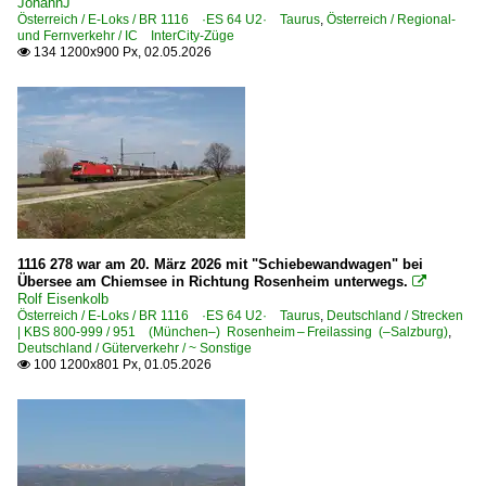
JohannJ
Österreich / E-Loks / BR 1116 ·ES 64 U2· Taurus
,
Österreich / Regional-
und Fernverkehr / IC InterCity-Züge
134 1200x900 Px, 02.05.2026

1116 278 war am 20. März 2026 mit "Schiebewandwagen" bei
Übersee am Chiemsee in Richtung Rosenheim unterwegs.

Rolf Eisenkolb
Österreich / E-Loks / BR 1116 ·ES 64 U2· Taurus
,
Deutschland / Strecken
| KBS 800-999 / 951 (München–) Rosenheim – Freilassing (–Salzburg)
,
Deutschland / Güterverkehr / ~ Sonstige
100 1200x801 Px, 01.05.2026
