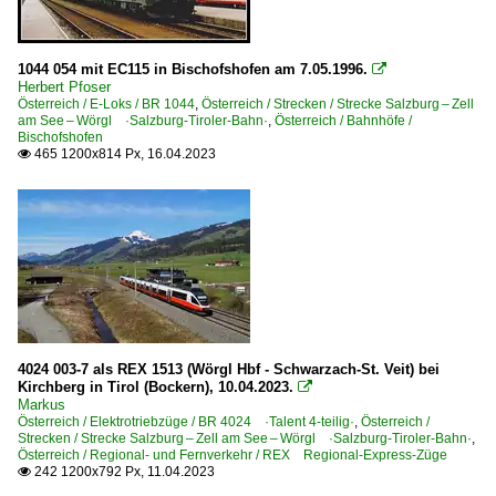
1044 054 mit EC115 in Bischofshofen am 7.05.1996.

Herbert Pfoser
Österreich / E-Loks / BR 1044
,
Österreich / Strecken / Strecke Salzburg – Zell
am See – Wörgl ·Salzburg-Tiroler-Bahn·
,
Österreich / Bahnhöfe /
Bischofshofen
465 1200x814 Px, 16.04.2023

4024 003-7 als REX 1513 (Wörgl Hbf - Schwarzach-St. Veit) bei
Kirchberg in Tirol (Bockern), 10.04.2023.

Markus
Österreich / Elektrotriebzüge / BR 4024 ·Talent 4-teilig·
,
Österreich /
Strecken / Strecke Salzburg – Zell am See – Wörgl ·Salzburg-Tiroler-Bahn·
,
Österreich / Regional- und Fernverkehr / REX Regional-Express-Züge
242 1200x792 Px, 11.04.2023
