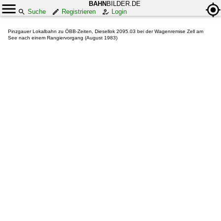
BAHN
BILDER.DE
Suche
Registrieren
Login
Pinzgauer Lokalbahn zu ÖBB-Zeiten, Diesellok 2095.03 bei der Wagenremise Zell am
See nach einem Rangiervorgang (August 1983)