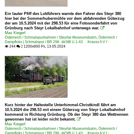
Ein lauter Pfiff des Lokführers warnte den Fahrer des Steyr 380
hier bei der Sommerhubermühle vor dem abfahrenden Güterzug
der am 10.5.2024 mit der 298.53 für eine Fotosonderfahrt von
Grünburg nach Steyr Lokalbahnhof unterwegs war.

Max Kiegerl
Österreich / Schmalspurbahnen / Steyrtal-Museumsbahn
,
Österreich /
Dampfloks | Schmalspur / BR 298 · kkStB U.1-43 ·Krauss A V l¨·
244
1200x800 Px, 13.05.2024

 2
Kurz hinter der Haltestelle Unterhimmel-Christkindl fährt am
10.5.2024 die 298.53 mit einem Güterzug von Steyr Lokalbahnhof
kommend in Richtung Grünburg. Ob der Steyr 380 das Wettrennen
gewonnen hat ist leider nicht bekannt.

Max Kiegerl
Österreich / Schmalspurbahnen / Steyrtal-Museumsbahn
,
Österreich /
Dampfloks | Schmalspur / BR 298 · kkStB U.1-43 ·Krauss A V l¨·