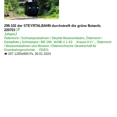
298.102 der STEYRTALBAHN durchstreift die grüne Botanik;
220703

JohannJ
Österreich / Schmalspurbahnen / Steyrtal-Museumsbahn
,
Österreich /
Dampfloks | Schmalspur / BR 298 · kkStB U.1-43 ·Krauss A V l¨·
,
Österreich
/ Museumsbahnen und Museen / Österreichische Gesellschaft für
Eisenbahngeschichte ·ÖGEG·
267 1200x900 Px, 30.01.2024
