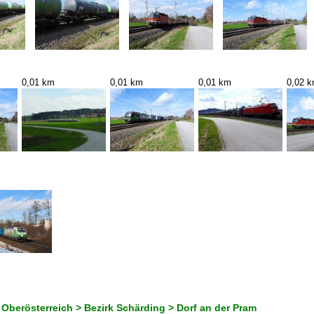
0,01 km
0,01 km
0,01 km
0,02 
 Oberösterreich > Bezirk Schärding > Dorf an der Pram