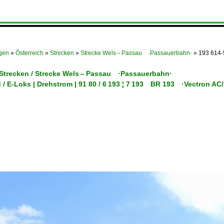
ügen
»
Österreich
»
Strecken
»
Strecke Wels – Passau ·Passauerbahn·
»
193 614-
/ Strecken / Strecke Wels – Passau ·Passauerbahn·
 / E-Loks | Drehstrom | 91 80 / 6 193 ¦ 7 193 BR 193 ·Vectron A