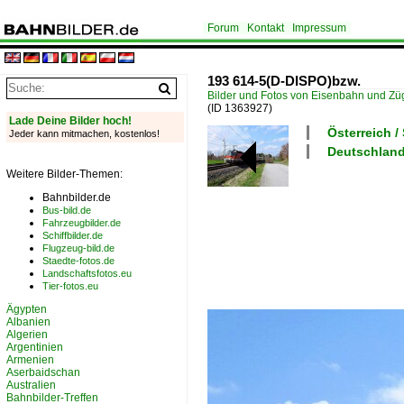
Forum
Kontakt
Impressum
193 614-5(D-DISPO)bzw.
Bilder und Fotos von Eisenbahn und Z
(ID 1363927)
Lade Deine Bilder hoch!
Österreich 
Jeder kann mitmachen, kostenlos!
Deutschland
Weitere Bilder-Themen:
Bahnbilder.de
Bus-bild.de
Fahrzeugbilder.de
Schiffbilder.de
Flugzeug-bild.de
Staedte-fotos.de
Landschaftsfotos.eu
Tier-fotos.eu
Ägypten
Albanien
Algerien
Argentinien
Armenien
Aserbaidschan
Australien
Bahnbilder-Treffen