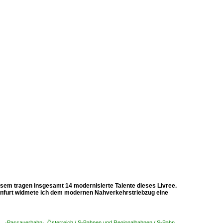
iesem tragen insgesamt 14 modernisierte Talente dieses Livree.
rnfurt widmete ich dem modernen Nahverkehrstriebzug eine
au ·Passauerbahn·
,
Österreich / S-Bahnen und Regionalbahnen / S-Bahn