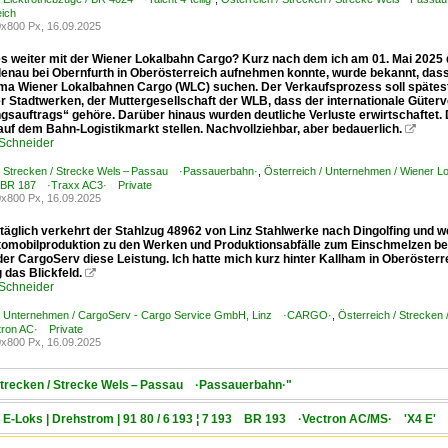
eich
x800 Px, 16.09.2025
es weiter mit der Wiener Lokalbahn Cargo? Kurz nach dem ich am 01. Mai 2025
enau bei Obernfurth in Oberösterreich aufnehmen konnte, wurde bekannt, dass
rma Wiener Lokalbahnen Cargo (WLC) suchen. Der Verkaufsprozess soll späteste
r Stadtwerken, der Muttergesellschaft der WLB, dass der internationale Güterv
gsauftrags“ gehöre. Darüber hinaus wurden deutliche Verluste erwirtschaftet.
auf dem Bahn-Logistikmarkt stellen. Nachvollziehbar, aber bedauerlich.

 Schneider
/ Strecken / Strecke Wels – Passau ·Passauerbahn·
,
Österreich / Unternehmen / Wiene
 BR 187 ·Traxx AC3· Private
x800 Px, 16.09.2025
täglich verkehrt der Stahlzug 48962 von Linz Stahlwerke nach Dingolfing und w
utomobilproduktion zu den Werken und Produktionsabfälle zum Einschmelzen bei 
er CargoServ diese Leistung. Ich hatte mich kurz hinter Kallham in Oberösterr
g das Blickfeld.

 Schneider
 / Unternehmen / CargoServ - Cargo Service GmbH, Linz ·CARGO·
,
Österreich / Strecke
ron AC· Private
x800 Px, 16.09.2025
 Strecken / Strecke Wels – Passau ·Passauerbahn·"
/ E-Loks | Drehstrom | 91 80 / 6 193 ¦ 7 193 BR 193 ·Vectron AC/MS· 'X4 E' 