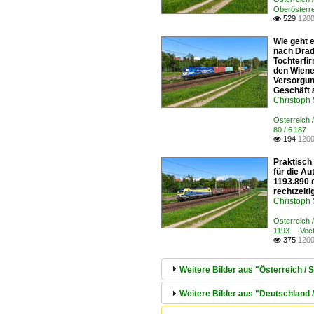
Oberösterr
529
1200

Wie geht 
nach Drad
Tochterfi
den Wiene
Versorgun
Geschäft 
Christoph
Österreich 
80 / 6 187
194
1200

Praktisch 
für die A
1193.890 d
rechtzeiti
Christoph
Österreich
1193 ·Vect
375
1200

Weitere Bilder aus "Österreich /
Weitere Bilder aus "Deutschland 