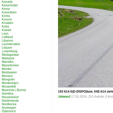
Kanada
Kasachstan
Kenia
Kolumbien
Korea
Kosovo
Kroatien
Kuba
Kuwait
Laos
Lettland
Libanon
Liechtenstein
Litauen
Luxemburg
Madagaskar
Malaysia
Marokko
Mazedonien
Mexiko
Moldawien
Monaco
Mongolei
Montenegro
Mosambik
Myanmar | Burma
193 614-5(D-DISPO)bzw. X4E-614 zieh
Namibia
JohannJ
17.03.2024, 251 Aufrufe, 0 K
Neuseeland
Niederlande
Nordkorea
Norwegen
Österreich