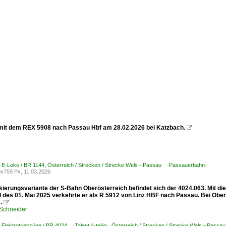
mit dem REX 5908 nach Passau Hbf am 28.02.2026 bei Katzbach.

/ E-Loks / BR 1144
,
Österreich / Strecken / Strecke Wels – Passau ·Passauerbahn·
x759 Px, 11.03.2026
ckierungsvariante der S-Bahn Oberösterreich befindet sich der 4024.063. Mit d
des 01. Mai 2025 verkehrte er als R 5912 von Linz HBF nach Passau. Bei Obe
.

 Schneider
 Elektrotriebzüge / BR 4024 ·Talent 4-teilig·
,
Österreich / Strecken / Strecke Wels – Pass