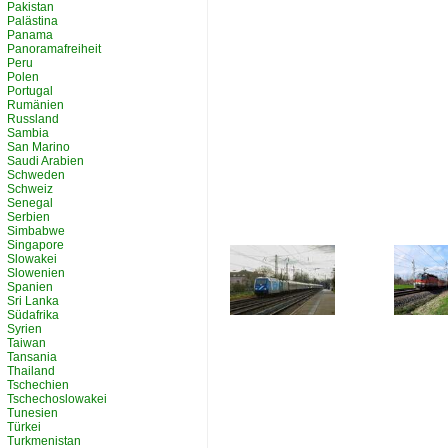
Pakistan
Palästina
Panama
Panoramafreiheit
Peru
Polen
Portugal
Rumänien
Russland
Sambia
San Marino
Saudi Arabien
Schweden
Schweiz
Senegal
Serbien
Simbabwe
Singapore
Slowakei
Slowenien
Spanien
Sri Lanka
Südafrika
Syrien
Taiwan
Tansania
Thailand
Tschechien
Tschechoslowakei
Tunesien
Türkei
Turkmenistan