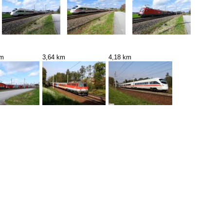
km
3,64 km
4,18 km