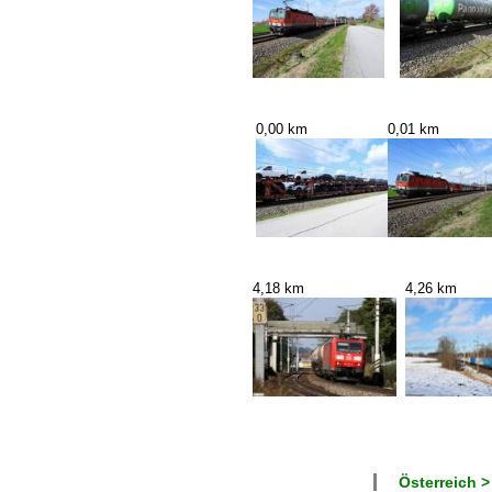
0,00 km
0,01 km
4,18 km
4,26 km
Österreich >