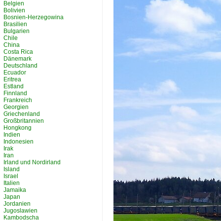
Belgien
Bolivien
Bosnien-Herzegowina
Brasilien
Bulgarien
Chile
China
Costa Rica
Dänemark
Deutschland
Ecuador
Eritrea
Estland
Finnland
Frankreich
Georgien
Griechenland
Großbritannien
Hongkong
Indien
Indonesien
Irak
Iran
Irland und Nordirland
Island
Israel
Italien
Jamaika
Japan
Jordanien
Jugoslawien
Kambodscha