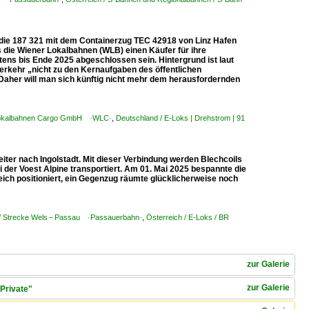
 die 187 321 mit dem Containerzug TEC 42918 von Linz Hafen
 die Wiener Lokalbahnen (WLB) einen Käufer für ihre
ns bis Ende 2025 abgeschlossen sein. Hintergrund ist laut
erkehr „nicht zu den Kernaufgaben des öffentlichen
 Daher will man sich künftig nicht mehr dem herausfordernden
r Lokalbahnen Cargo GmbH ·WLC·
,
Deutschland / E-Loks | Drehstrom | 91
eiter nach Ingolstadt. Mit dieser Verbindung werden Blechcoils
der Voest Alpine transportiert. Am 01. Mai 2025 bespannte die
eich positioniert, ein Gegenzug räumte glücklicherweise noch
n / Strecke Wels – Passau ·Passauerbahn·
,
Österreich / E-Loks / BR
zur Galerie
zur Galerie
Private"