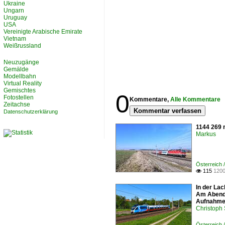
Ukraine
Ungarn
Uruguay
USA
Vereinigte Arabische Emirate
Vietnam
Weißrussland
Neuzugänge
Gemälde
Modellbahn
Virtual Reality
Gemischtes
0
Fotostellen
Kommentare,
Alle Kommentare
Zeitachse
Kommentar verfassen
Datenschutzerklärung
1144 269 
Markus
Österreich 
115
1200

In der La
Am Abend 
Aufnahme
Christoph
Österreich /