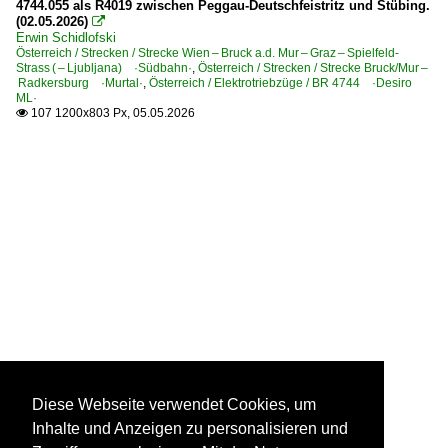
4744.055 als R4019 zwischen Peggau-Deutschfeistritz und Stübing.
(02.05.2026)

Erwin Schidlofski
Österreich / Strecken / Strecke Wien – Bruck a.d. Mur – Graz – Spielfeld-
Strass ( – Ljubljana) ·Südbahn·
,
Österreich / Strecken / Strecke Bruck/Mur –
Radkersburg ·Murtal·
,
Österreich / Elektrotriebzüge / BR 4744 ·Desiro
ML·
107 1200x803 Px, 05.05.2026

Diese Webseite verwendet Cookies, um
Inhalte und Anzeigen zu personalisieren und