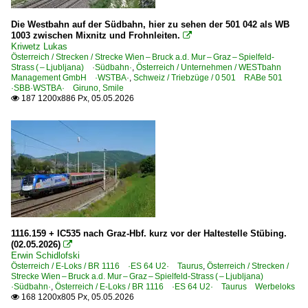
Die Westbahn auf der Südbahn, hier zu sehen der 501 042 als WB
1003 zwischen Mixnitz und Frohnleiten.

Kriwetz Lukas
Österreich / Strecken / Strecke Wien – Bruck a.d. Mur – Graz – Spielfeld-
Strass ( – Ljubljana) ·Südbahn·
,
Österreich / Unternehmen / WESTbahn
Management GmbH ·WSTBA·
,
Schweiz / Triebzüge / 0 501 RABe 501
·SBB·WSTBA· Giruno, Smile
187 1200x886 Px, 05.05.2026

1116.159 + IC535 nach Graz-Hbf. kurz vor der Haltestelle Stübing.
(02.05.2026)

Erwin Schidlofski
Österreich / E-Loks / BR 1116 ·ES 64 U2· Taurus
,
Österreich / Strecken /
Strecke Wien – Bruck a.d. Mur – Graz – Spielfeld-Strass ( – Ljubljana)
·Südbahn·
,
Österreich / E-Loks / BR 1116 ·ES 64 U2· Taurus Werbeloks
168 1200x805 Px, 05.05.2026
