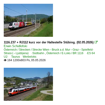
1116.237 + RJ112 kurz vor der Haltestelle Stübing. (02.05.2026)

Erwin Schidlofski
Österreich / Strecken / Strecke Wien – Bruck a.d. Mur – Graz – Spielfeld-
Strass ( – Ljubljana) ·Südbahn·
,
Österreich / E-Loks / BR 1116 ·ES 64
U2· Taurus Werbeloks
164 1200x803 Px, 05.05.2026
