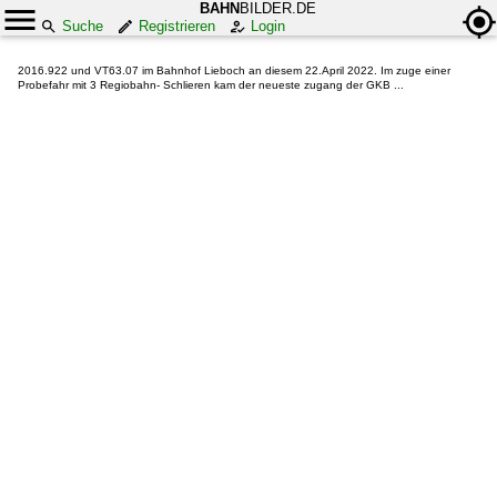
BAHN
BILDER.DE
Suche
Registrieren
Login
2016.922 und VT63.07 im Bahnhof Lieboch an diesem 22.April 2022. Im zuge einer
Probefahr mit 3 Regiobahn- Schlieren kam der neueste zugang der GKB ...