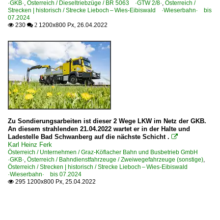
·GKB·
,
Österreich / Dieseltriebzüge / BR 5063 ·GTW 2/8·
,
Österreich /
Strecken | historisch / Strecke Lieboch – Wies-Eibiswald ·Wieserbahn· bis
07.2024
230
1200x800 Px, 26.04.2022

 2
Zu Sondierungsarbeiten ist dieser 2 Wege LKW im Netz der GKB.
An diesem strahlenden 21.04.2022 wartet er in der Halte und
Ladestelle Bad Schwanberg auf die nächste Schicht .

Karl Heinz Ferk
Österreich / Unternehmen / Graz-Köflacher Bahn und Busbetrieb GmbH
·GKB·
,
Österreich / Bahndienstfahrzeuge / Zweiwegefahrzeuge (sonstige)
,
Österreich / Strecken | historisch / Strecke Lieboch – Wies-Eibiswald
·Wieserbahn· bis 07.2024
295 1200x800 Px, 25.04.2022
