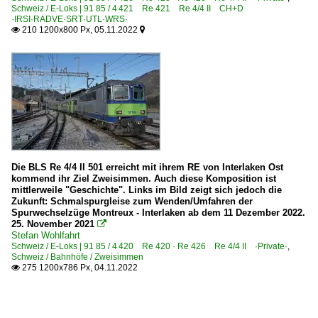
Schweiz / E-Loks | 91 85 / 4 421 Re 421 Re 4/4 II CH+D
·IRSI·RADVE·SRT·UTL·WRS·
210 1200x800 Px, 05.11.2022


Die BLS Re 4/4 II 501 erreicht mit ihrem RE von Interlaken Ost
kommend ihr Ziel Zweisimmen. Auch diese Komposition ist
mittlerweile "Geschichte". Links im Bild zeigt sich jedoch die
Zukunft: Schmalspurgleise zum Wenden/Umfahren der
Spurwechselzüge Montreux - Interlaken ab dem 11 Dezember 2022.
25. November 2021

Stefan Wohlfahrt
Schweiz / E-Loks | 91 85 / 4 420 Re 420 · Re 426 Re 4/4 II ·Private·
,
Schweiz / Bahnhöfe / Zweisimmen
275 1200x786 Px, 04.11.2022
