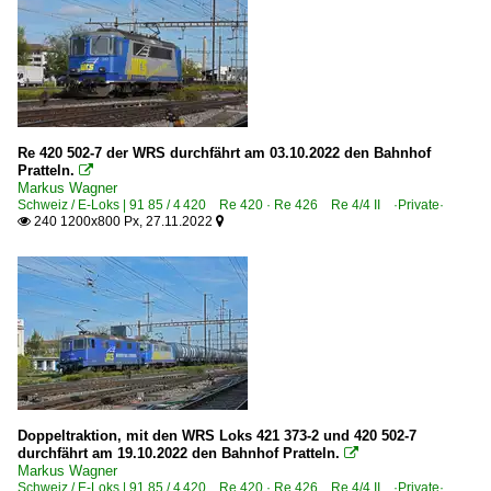
Re 420 502-7 der WRS durchfährt am 03.10.2022 den Bahnhof
Pratteln.

Markus Wagner
Schweiz / E-Loks | 91 85 / 4 420 Re 420 · Re 426 Re 4/4 II ·Private·
240 1200x800 Px, 27.11.2022


Doppeltraktion, mit den WRS Loks 421 373-2 und 420 502-7
durchfährt am 19.10.2022 den Bahnhof Pratteln.

Markus Wagner
Schweiz / E-Loks | 91 85 / 4 420 Re 420 · Re 426 Re 4/4 II ·Private·
,