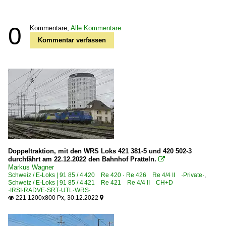
0
Kommentare,
Alle Kommentare
Kommentar verfassen
Doppeltraktion, mit den WRS Loks 421 381-5 und 420 502-3
durchfährt am 22.12.2022 den Bahnhof Pratteln.

Markus Wagner
Schweiz / E-Loks | 91 85 / 4 420 Re 420 · Re 426 Re 4/4 II ·Private·
,
Schweiz / E-Loks | 91 85 / 4 421 Re 421 Re 4/4 II CH+D
·IRSI·RADVE·SRT·UTL·WRS·
221 1200x800 Px, 30.12.2022

