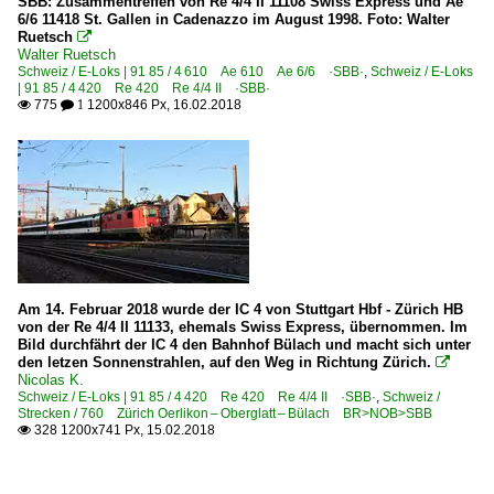
SBB: Zusammentreffen von Re 4/4 II 11108 Swiss Express und Ae
6/6 11418 St. Gallen in Cadenazzo im August 1998. Foto: Walter
Ruetsch

Walter Ruetsch
Schweiz / E-Loks | 91 85 / 4 610 Ae 610 Ae 6/6 ·SBB·
,
Schweiz / E-Loks
| 91 85 / 4 420 Re 420 Re 4/4 II ·SBB·
775
1200x846 Px, 16.02.2018

 1
Am 14. Februar 2018 wurde der IC 4 von Stuttgart Hbf - Zürich HB
von der Re 4/4 II 11133, ehemals Swiss Express, übernommen. Im
Bild durchfährt der IC 4 den Bahnhof Bülach und macht sich unter
den letzen Sonnenstrahlen, auf den Weg in Richtung Zürich.

Nicolas K.
Schweiz / E-Loks | 91 85 / 4 420 Re 420 Re 4/4 II ·SBB·
,
Schweiz /
Strecken / 760 Zürich Oerlikon – Oberglatt – Bülach BR>NOB>SBB
328 1200x741 Px, 15.02.2018
