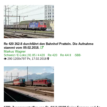
Re 420 262-8 durchfährt den Bahnhof Pratteln. Die Aufnahme
stammt vom 09.02.2018.

Markus Wagner
Schweiz / E-Loks | 91 85 / 4 420 Re 420 Re 4/4 II ·SBB·
290 1200x797 Px, 17.02.2018

