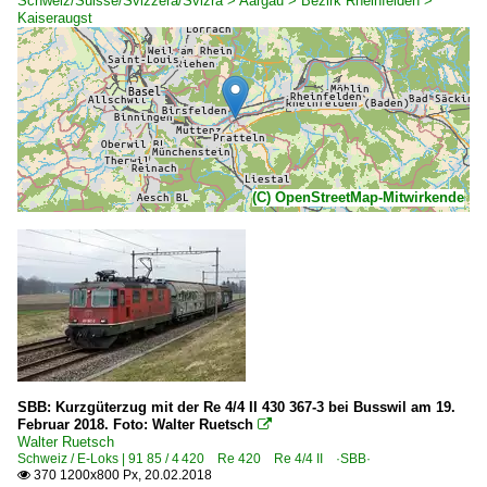
Schweiz/Suisse/Svizzera/Svizra > Aargau > Bezirk Rheinfelden >
Kaiseraugst
(C) OpenStreetMap-Mitwirkende
SBB: Kurzgüterzug mit der Re 4/4 II 430 367-3 bei Busswil am 19.
Februar 2018. Foto: Walter Ruetsch

Walter Ruetsch
Schweiz / E-Loks | 91 85 / 4 420 Re 420 Re 4/4 II ·SBB·
370 1200x800 Px, 20.02.2018
