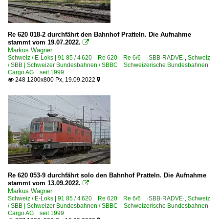
Re 620 018-2 durchfährt den Bahnhof Pratteln. Die Aufnahme
stammt vom 19.07.2022.

Markus Wagner
Schweiz / E-Loks | 91 85 / 4 620 Re 620 Re 6/6 ·SBB·RADVE·
,
Schweiz
/ SBB | Schweizer Bundesbahnen / SBBC Schweizerische Bundesbahnen
Cargo AG seit 1999
248 1200x800 Px, 19.09.2022


Re 620 053-9 durchfährt solo den Bahnhof Pratteln. Die Aufnahme
stammt vom 13.09.2022.

Markus Wagner
Schweiz / E-Loks | 91 85 / 4 620 Re 620 Re 6/6 ·SBB·RADVE·
,
Schweiz
/ SBB | Schweizer Bundesbahnen / SBBC Schweizerische Bundesbahnen
Cargo AG seit 1999