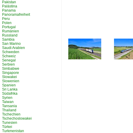
Pakistan
Palästina
Panama
Panoramafreiheit
Peru
Polen
Portugal
Rumänien
Russland
Sambia
San Marino
Saudi Arabien
Schweden
Schweiz
Senegal
Serbien
Simbabwe
Singapore
Slowakei
Slowenien
Spanien
Sri Lanka
Südafrika
Syrien
Taiwan
Tansania
Thailand
Tschechien
Tschechoslowakei
Tunesien
Türkei
Turkmenistan