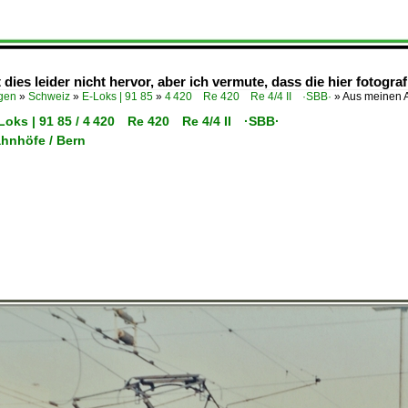
es leider nicht hervor, aber ich vermute, dass die hier fotogra
ügen
»
Schweiz
»
E-Loks | 91 85
»
4 420 Re 420 Re 4/4 II ·SBB·
»
Aus meinen A
-Loks | 91 85 / 4 420 Re 420 Re 4/4 II ·SBB·
ahnhöfe / Bern