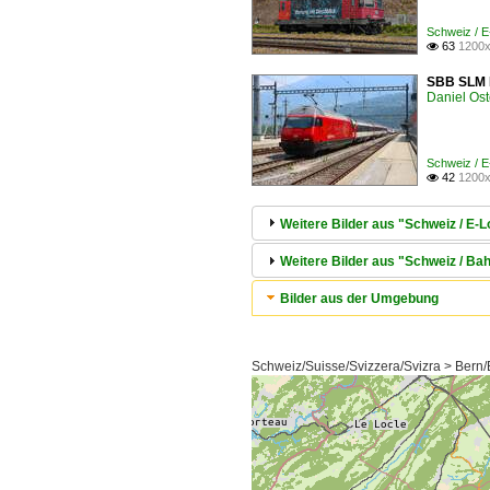
Schweiz / 
63
1200x

SBB SLM R
Daniel Ost
Schweiz / 
42
1200x

Weitere Bilder aus "Schweiz / E-
Weitere Bilder aus "Schweiz / Ba
Bilder aus der Umgebung
Schweiz/Suisse/Svizzera/Svizra > Bern/B