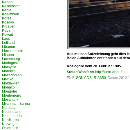
Kanada
Kasachstan
Kenia
Kolumbien
Korea
Kosovo
Kroatien
Kuba
Kuwait
Laos
Lettland
Libanon
Liechtenstein
Aus meinen Aufzeichnung geht dies leid
Litauen
Beide Aufnahmen entstanden auf dem d
Luxemburg
Madagaskar
Analogbild vom 28. Februar 1985
Malaysia
Marokko
Stefan Wohlfahrt
http://klein-aber-fein--
Mazedonien
EXIF:
SONY DSLR-A350
, Datum 2012:1
Mexiko
Moldawien
Monaco
Mongolei
Montenegro
Mosambik
Myanmar | Burma
Namibia
Neuseeland
Niederlande
Nordkorea
Norwegen
Österreich