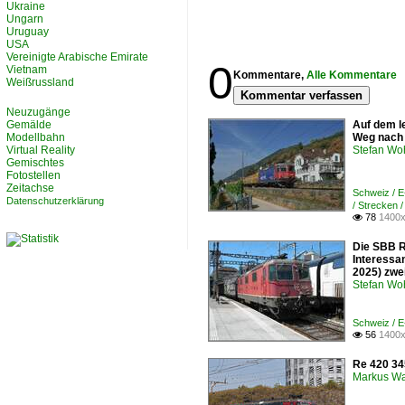
Ukraine
Ungarn
Uruguay
USA
Vereinigte Arabische Emirate
0
Vietnam
Kommentare,
Alle Kommentare
Weißrussland
Kommentar verfassen
Neuzugänge
Gemälde
Auf dem le
Modellbahn
Weg nach B
Virtual Reality
Stefan Woh
Gemischtes
Fotostellen
Zeitachse
Schweiz / 
Datenschutzerklärung
/ Strecken 
78
1400x

Die SBB R
Interessa
2025) zwei
Stefan Woh
Schweiz / 
56
1400x

Re 420 34
Markus W