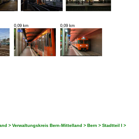
0,09 km
0,09 km
nd > Verwaltungskreis Bern-Mittelland > Bern > Stadtteil I >