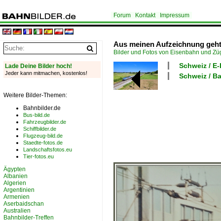
Forum
Kontakt
Impressum
Aus meinen Aufzeichnung geht di
Bilder und Fotos von Eisenbahn und Z
Schweiz / E
Lade Deine Bilder hoch!
Jeder kann mitmachen, kostenlos!
Schweiz / B
Weitere Bilder-Themen:
Bahnbilder.de
Bus-bild.de
Fahrzeugbilder.de
Schiffbilder.de
Flugzeug-bild.de
Staedte-fotos.de
Landschaftsfotos.eu
Tier-fotos.eu
Ägypten
Albanien
Algerien
Argentinien
Armenien
Aserbaidschan
Australien
Bahnbilder-Treffen