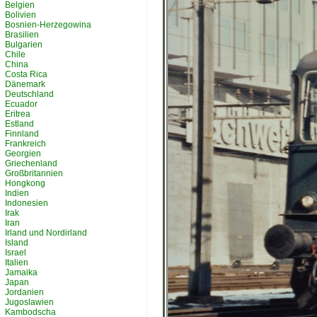
Belgien
Bolivien
Bosnien-Herzegowina
Brasilien
Bulgarien
Chile
China
Costa Rica
Dänemark
Deutschland
Ecuador
Eritrea
Estland
Finnland
Frankreich
Georgien
Griechenland
Großbritannien
Hongkong
Indien
Indonesien
Irak
Iran
Irland und Nordirland
Island
Israel
Italien
Jamaika
Japan
Jordanien
Jugoslawien
Kambodscha