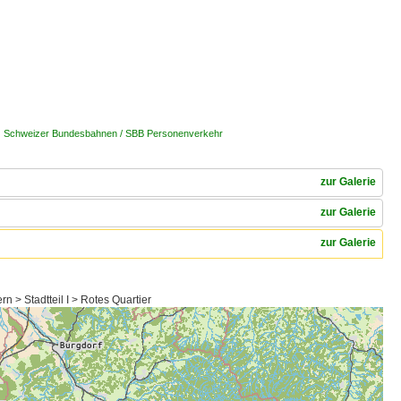
| Schweizer Bundesbahnen / SBB Personenverkehr
zur Galerie
zur Galerie
zur Galerie
 > Stadtteil I > Rotes Quartier