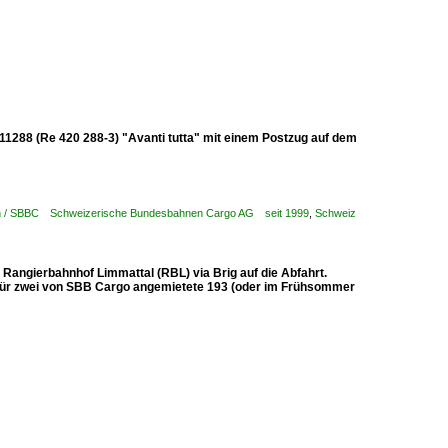
I 11288 (Re 420 288-3) "Avanti tutta" mit einem Postzug auf dem
en / SBBC Schweizerische Bundesbahnen Cargo AG seit 1999
,
Schweiz
Rangierbahnhof Limmattal (RBL) via Brig auf die Abfahrt.
dafür zwei von SBB Cargo angemietete 193 (oder im Frühsommer