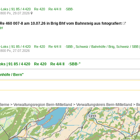
E-Loks | 91 85 / 4 420 Re 420 Re 4/4 II ·SBB·
800 Px, 29.07.2026

e 460 007-8 am 10.07.26 in Brig Bhf vom Bahnsteig aus fotografiert

er
E-Loks | 91 85 / 4 420 Re 420 Re 4/4 II ·SBB·
,
Schweiz / Bahnhöfe / Brig
,
Schweiz / SBB 
800 Px, 27.07.2026
Loks | 91 85 / 4 420 Re 420 Re 4/4 II ·SBB·"
hnhöfe / Bern"
erne > Verwaltungsregion Bern-Mittelland > Verwaltungskreis Bern-Mittelland > Bern