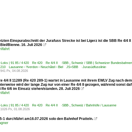
tzten Einspurabschnitt der Jurafuss Strecke ist bei Ligerz ist die SBB Re 4/4 I
iel/Bienne. 16. Juli 2026

lfahrt
E-Loks | 91 85 / 4 420 Re 420 Re 4/4 II ·SBB·
,
Schweiz / SBB | Schweizer Bundesbahn
/ 210 Lausanne – Yverdon – Neuchâtel – Biel JS>SBB ·Jurasüdfusslinie·
941 Px, 04.08.2026
e 4/4 II 11289 (Re 420 289-1) wartet in Lausanne mit ihrem EWLV Zug nach dem 
nterweise wird der lange Zug nur von einer Re 4/4 II gezogen, während sonst 
 Re 6/6 im Einsatz stehen/standen. 28. Juli 2026

lfahrt
E-Loks | 91 85 / 4 420 Re 420 Re 4/4 II ·SBB·
,
Schweiz / Bahnhöfe / Lausanne
1026 Px, 01.08.2026
5-1 durchfährt am16.07.2026 solo den Bahnhof Pratteln.

agner