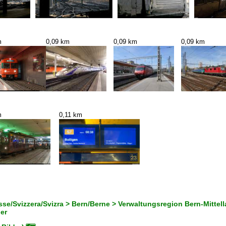
m
0,09 km
0,09 km
0,09 km
m
0,11 km
se/Svizzera/Svizra > Bern/Berne > Verwaltungsregion Bern-Mittella
er