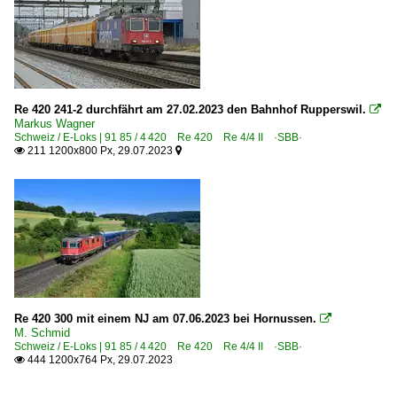
Re 420 241-2 durchfährt am 27.02.2023 den Bahnhof Rupperswil.

Markus Wagner
Schweiz / E-Loks | 91 85 / 4 420 Re 420 Re 4/4 II ·SBB·
211 1200x800 Px, 29.07.2023


Re 420 300 mit einem NJ am 07.06.2023 bei Hornussen.

M. Schmid
Schweiz / E-Loks | 91 85 / 4 420 Re 420 Re 4/4 II ·SBB·
444 1200x764 Px, 29.07.2023
