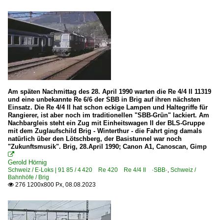
Am späten Nachmittag des 28. April 1990 warten die Re 4/4 II 11319
und eine unbekannte Re 6/6 der SBB in Brig auf ihren nächsten
Einsatz. Die Re 4/4 II hat schon eckige Lampen und Haltegriffe für
Rangierer, ist aber noch im traditionellen "SBB-Grün" lackiert. Am
Nachbargleis steht ein Zug mit Einheitswagen II der BLS-Gruppe
mit dem Zuglaufschild Brig - Winterthur - die Fahrt ging damals
natürlich über den Lötschberg, der Basistunnel war noch
"Zukunftsmusik". Brig, 28.April 1990; Canon A1, Canoscan, Gimp

Gerold Hörnig
Schweiz / E-Loks | 91 85 / 4 420 Re 420 Re 4/4 II ·SBB·
,
Schweiz /
Bahnhöfe / Brig
276 1200x800 Px, 08.08.2023
