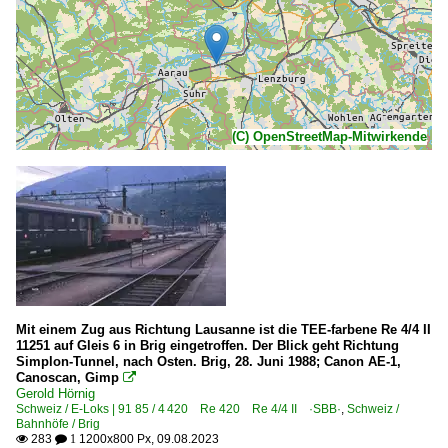
(C) OpenStreetMap-Mitwirkende
Mit einem Zug aus Richtung Lausanne ist die TEE-farbene Re 4/4 II
11251 auf Gleis 6 in Brig eingetroffen. Der Blick geht Richtung
Simplon-Tunnel, nach Osten. Brig, 28. Juni 1988; Canon AE-1,
Canoscan, Gimp

Gerold Hörnig
Schweiz / E-Loks | 91 85 / 4 420 Re 420 Re 4/4 II ·SBB·
,
Schweiz /
Bahnhöfe / Brig
283
1200x800 Px, 09.08.2023

 1