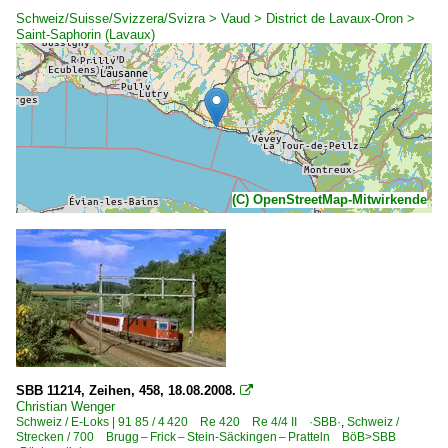
Schweiz/Suisse/Svizzera/Svizra > Vaud > District de Lavaux-Oron >
Saint-Saphorin (Lavaux)
(C) OpenStreetMap-Mitwirkende
SBB 11214, Zeihen, 458, 18.08.2008.

Christian Wenger
Schweiz / E-Loks | 91 85 / 4 420 Re 420 Re 4/4 II ·SBB·
,
Schweiz /
Strecken / 700 Brugg – Frick – Stein-Säckingen – Pratteln BöB>SBB