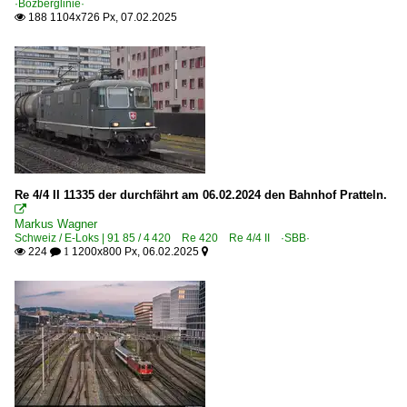
·Bözberglinie·
188 1104x726 Px, 07.02.2025

Re 4/4 II 11335 der durchfährt am 06.02.2024 den Bahnhof Pratteln.

Markus Wagner
Schweiz / E-Loks | 91 85 / 4 420 Re 420 Re 4/4 II ·SBB·
224
1200x800 Px, 06.02.2025

 1
