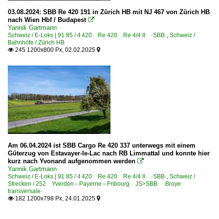
03.08.2024: SBB Re 420 191 in Zürich HB mit NJ 467 von Zürich HB
nach Wien Hbf / Budapest

Yannik Gartmann
Schweiz / E-Loks | 91 85 / 4 420 Re 420 Re 4/4 II ·SBB·
,
Schweiz /
Bahnhöfe / Zürich HB
245 1200x800 Px, 02.02.2025


Am 06.04.2024 ist SBB Cargo Re 420 337 unterwegs mit einem
Güterzug von Estavayer-le-Lac nach RB Limmattal und konnte hier
kurz nach Yvonand aufgenommen werden

Yannik Gartmann
Schweiz / E-Loks | 91 85 / 4 420 Re 420 Re 4/4 II ·SBB·
,
Schweiz /
Strecken / 252 Yverdon – Payerne – Fribourg JS>SBB ·Broye
transversale·
182 1200x798 Px, 24.01.2025

