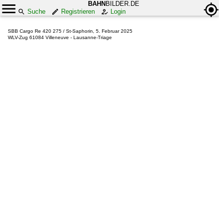
BAHN
BILDER.DE
Suche
Registrieren
Login
SBB Cargo Re 420 275 / St-Saphorin, 5. Februar 2025
WLV-Zug 61084 Villeneuve - Lausanne-Triage