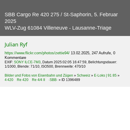
SBB Cargo Re 420 275 / St-Saphorin, 5.
Februar
2025
WLV-Zug 61084 Villeneuve - Lausanne-Triage
Julian Ryf
https://www.flickr.com/photos/zettie94/
13.02.2025, 247 Aufrufe, 0
Kommentare
EXIF:
SONY ILCE-7M3
, Datum 2025:02:05 16:47:59, Belichtungsdauer:
1/1000, Blende: 71/10, ISO500, Brennweite: 470/10
Bilder und Fotos von Eisenbahn und Zügen
»
Schweiz
»
E-Loks | 91 85
»
4 420 Re 420 Re 4/4 II ·SBB·
»
ID 1396489