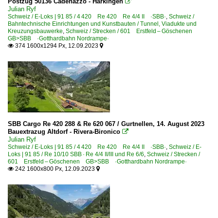
Postzug 50136 Cadenazzo - Härkingen

Julian Ryf
Schweiz / E-Loks | 91 85 / 4 420 Re 420 Re 4/4 II ·SBB·
,
Schweiz /
Bahntechnische Einrichtungen und Kunstbauten / Tunnel, Viadukte und
Kreuzungsbauwerke
,
Schweiz / Strecken / 601 Erstfeld – Göschenen
GB>SBB ·Gotthardbahn Nordrampe·
374 1600x1294 Px, 12.09.2023


SBB Cargo Re 420 288 & Re 620 067 / Gurtnellen, 14. August 2023
Bauextrazug Altdorf - Rivera-Bironico

Julian Ryf
Schweiz / E-Loks | 91 85 / 4 420 Re 420 Re 4/4 II ·SBB·
,
Schweiz / E-
Loks | 91 85 / Re 10/10 SBB · Re 4/4 II/III und Re 6/6
,
Schweiz / Strecken /
601 Erstfeld – Göschenen GB>SBB ·Gotthardbahn Nordrampe·
242 1600x800 Px, 12.09.2023

