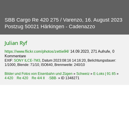
SBB Cargo Re 420 275 / Varenzo, 16.
August 2023
Postzug 50021 Härkingen - Cadenazzo
Julian Ryf
https://www.flickr.com/photos/zettie94/
14.09.2023, 271 Aufrufe, 0
Kommentare
EXIF:
SONY ILCE-7M3
, Datum 2023:08:16 14:16:20, Belichtungsdauer:
1/1000, Blende: 71/10, ISO640, Brennweite: 240/10
Bilder und Fotos von Eisenbahn und Zügen
»
Schweiz
»
E-Loks | 91 85
»
4 420 Re 420 Re 4/4 II ·SBB·
»
ID 1348271