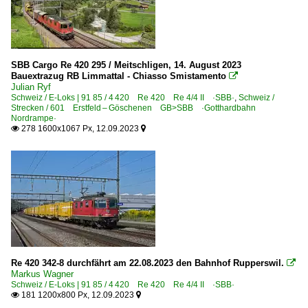
SBB Cargo Re 420 295 / Meitschligen, 14. August 2023
Bauextrazug RB Limmattal - Chiasso Smistamento

Julian Ryf
Schweiz / E-Loks | 91 85 / 4 420 Re 420 Re 4/4 II ·SBB·
,
Schweiz /
Strecken / 601 Erstfeld – Göschenen GB>SBB ·Gotthardbahn
Nordrampe·
278 1600x1067 Px, 12.09.2023


Re 420 342-8 durchfährt am 22.08.2023 den Bahnhof Rupperswil.

Markus Wagner
Schweiz / E-Loks | 91 85 / 4 420 Re 420 Re 4/4 II ·SBB·
181 1200x800 Px, 12.09.2023

