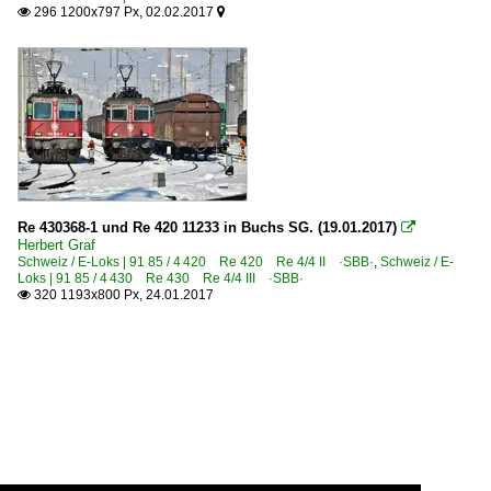
296 1200x797 Px, 02.02.2017


Re 430368-1 und Re 420 11233 in Buchs SG. (19.01.2017)

Herbert Graf
Schweiz / E-Loks | 91 85 / 4 420 Re 420 Re 4/4 II ·SBB·
,
Schweiz / E-
Loks | 91 85 / 4 430 Re 430 Re 4/4 III ·SBB·
320 1193x800 Px, 24.01.2017
