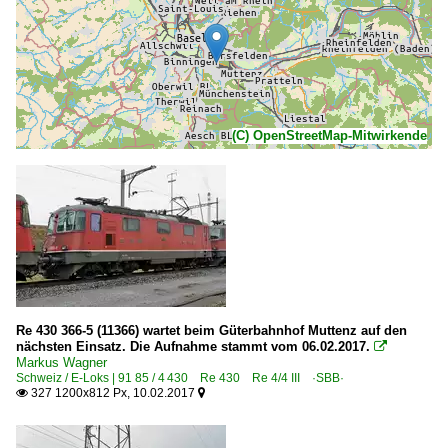
(C) OpenStreetMap-Mitwirkende
Re 430 366-5 (11366) wartet beim Güterbahnhof Muttenz auf den
nächsten Einsatz. Die Aufnahme stammt vom 06.02.2017.

Markus Wagner
Schweiz / E-Loks | 91 85 / 4 430 Re 430 Re 4/4 III ·SBB·
327 1200x812 Px, 10.02.2017

