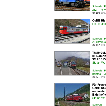
Schweiz / 
232 Tm IV
159
1500

OeBB Hist
Hp. Teuts
Schweiz / 
2 Führerst
157
1500

Thalbrück
Im Ramen 
3/3 II 161
Stefan Woh
Schweiz / 
Balsthal 
371
1400

Für Fronle
OeBB RCe 2
entfernten
Bahnhof vo
Stefan Woh
Schweiz / 