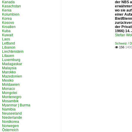
Kanada
der NBS am
Kasachstan
erwähnten
Kenia
wo sie auf
Kolumbien
einer Auf
Korea
Biel/Bien
Kosovo
zurückver
Kroatien
der Priva
Kuba
1966) 14. 
Kuwait
Stefan Woh
Laos
Lettland
Schweiz / D
Libanon
156
1400

Liechtenstein
Litauen
Luxemburg
Madagaskar
Malaysia
Marokko
Mazedonien
Mexiko
Moldawien
Monaco
Mongolei
Montenegro
Mosambik
Myanmar | Burma
Namibia
Neuseeland
Niederlande
Nordkorea
Norwegen
Österreich