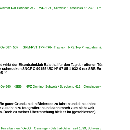
/ Widmer Rail Services AG ·WRSCH·
,
Schweiz / Dieselloks / 5 232 Tm
 RBDe 567 · 537 ·GFM·RVT·TPF·TRN·Travys· NPZ Typ Privatbahn mit
 wirbt der Eisenbahnklub Balsthal für den Tag der offenen Tür.
der schmucken SNCF C 90155 UIC N° 97 85 1 932-0 (ex SBB Ee
25

 RBDe 560 ·SBB· NPZ Domino
,
Schweiz / Strecken / 412 Oensingen –
 Ein guter Grund an den Bielersee zu fahren und den schöne
e zu sehen zu fotografieren und dann rasch zum nicht weit
ten. Doch zu meiner Überraschung hielt er im (geschlossen)
/ Privatbahnen / OeBB Oensingen-Balsthal-Bahn seit 1899
,
Schweiz /