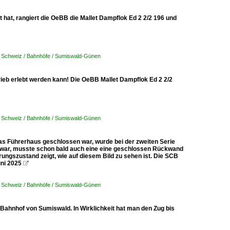
hat, rangiert die OeBB die Mallet Dampflok Ed 2 2/2 196 und
,
Schweiz / Bahnhöfe / Sumiswald-Günen
trieb erlebt werden kann! Die OeBB Mallet Dampflok Ed 2 2/2
,
Schweiz / Bahnhöfe / Sumiswald-Günen
as Führerhaus geschlossen war, wurde bei der zweiten Serie
s war, musste schon bald auch eine eine geschlossen Rückwand
erungszustand zeigt, wie auf diesem Bild zu sehen ist. Die SCB
uni 2025

,
Schweiz / Bahnhöfe / Sumiswald-Günen
n Bahnhof von Sumiswald. In Wirklichkeit hat man den Zug bis