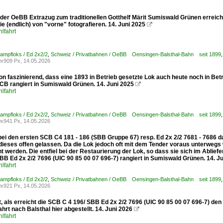
er OeBB Extrazug zum traditionellen Gotthelf Märit Sumiswald Grünen erreicht 
ie (endlich) von "vorne" fotografieren. 14. Juni 2025

lfahrt
ampfloks / Ed 2x2/2
,
Schweiz / Privatbahnen / OeBB Oensingen-Balsthal-Bahn seit 1899
x909 Px, 14.05.2026
on faszinierend, dass eine 1893 in Betrieb gesetzte Lok auch heute noch in Be
SCB rangiert in Sumiswald Grünen. 14. Juni 2025

lfahrt
ampfloks / Ed 2x2/2
,
Schweiz / Privatbahnen / OeBB Oensingen-Balsthal-Bahn seit 1899
x941 Px, 14.05.2026
ei den ersten SCB C4 181 - 186 (SBB Gruppe 67) resp. Ed 2x 2/2 7681 - 7686 d
 dieses offen gelassen. Da die Lok jedoch oft mit dem Tender voraus unterweg
 werden. Die entfiel bei der Restaurierung der Lok, so dass sie sich im Ablief
BB Ed 2x 2/2 7696 (UIC 90 85 00 07 696-7) rangiert in Sumiswald Grünen. 14. J
lfahrt
ampfloks / Ed 2x2/2
,
Schweiz / Privatbahnen / OeBB Oensingen-Balsthal-Bahn seit 1899
x921 Px, 14.05.2026
, als erreicht die SCB C 4 196/ SBB Ed 2x 2/2 7696 (UIC 90 85 00 07 696-7) de
hrt nach Balsthal hier abgestellt. 14. Juni 2026

lfahrt