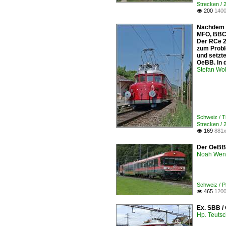
Strecken /
200
1400

Nachdem d
MFO, BBC 
Der RCe 2/
zum Probl
und setzte
OeBB. In d
Stefan Woh
Schweiz / 
Strecken /
169
881x

Der OeBB 
Noah Wen
Schweiz / 
465
1200

Ex. SBB /
Hp. Teuts