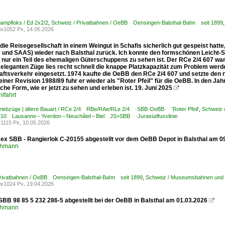
ampfloks / Ed 2x2/2
,
Schweiz / Privatbahnen / OeBB Oensingen-Balsthal-Bahn seit 1899
x1052 Px, 14.05.2026
ie Reisegesellschaft in einem Weingut in Schafis sicherlich gut gespeist hatt
und SAAS) wieder nach Balsthal zurück. Ich konnte den formschönen Leicht-Schn
 nur ein Teil des ehemaligen Güterschuppens zu sehen ist. Der RCe 2/4 607 war 
r eleganten Züge lies recht schnell die knappe Platzkapazität zum Problem wer
aftsverkehr eingesetzt. 1974 kaufte die OeBB den RCe 2/4 607 und setzte den 
einer Revision 1988/89 fuhr er wieder als "Roter Pfeil" für die OeBB. In den J
che Form, wie er jetzt zu sehen und erleben ist. 19. Juni 2025

lfahrt
Triebzüge | ältere Bauart / RCe 2/4 RBe/RAe/RLe 2/4 ·SBB·OeBB· 'Roter Pfeil'
,
Schweiz 
 210 Lausanne – Yverdon – Neuchâtel – Biel JS>SBB ·Jurasüdfusslinie·
1115 Px, 10.05.2026
 ex SBB - Rangierlok C-20155 abgestellt vor dem OeBB Depot in Balsthal am 0
chmann
Privatbahnen / OeBB Oensingen-Balsthal-Bahn seit 1899
,
Schweiz / Museumsbahnen und V
x1024 Px, 19.04.2026
SBB 98 85 5 232 286-5 abgestellt bei der OeBB in Balsthal am 01.03.2026

chmann