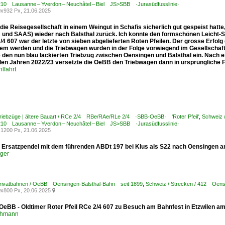
 210 Lausanne – Yverdon – Neuchâtel – Biel JS>SBB ·Jurasüdfusslinie·
x932 Px, 21.06.2025
ie Reisegesellschaft in einem Weingut in Schafis sicherlich gut gespeist hatt
und SAAS) wieder nach Balsthal zurück. Ich konnte den formschönen Leicht-Schn
4 607 war der letzte von sieben abgelieferten Roten Pfeilen. Der grosse Erfolg 
em werden und die Triebwagen wurden in der Folge vorwiegend im Gesellschaft
 den nun blau lackierten Triebzug zwischen Oensingen und Balsthal ein. Nach ein
en Jahren 2022/23 versetzte die OeBB den Triebwagen dann in ursprüngliche For
lfahrt
Triebzüge | ältere Bauart / RCe 2/4 RBe/RAe/RLe 2/4 ·SBB·OeBB· 'Roter Pfeil'
,
Schweiz 
 210 Lausanne – Yverdon – Neuchâtel – Biel JS>SBB ·Jurasüdfusslinie·
1200 Px, 21.06.2025
Ersatzpendel mit dem führenden ABDt 197 bei Klus als S22 nach Oensingen a
ger
Privatbahnen / OeBB Oensingen-Balsthal-Bahn seit 1899
,
Schweiz / Strecken / 412 Oen
x800 Px, 20.06.2025

 OeBB - Oldtimer Roter Pfeil RCe 2/4 607 zu Besuch am Bahnfest in Etzwilen a
chmann