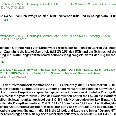
Privatbahnen / OeBB Oensingen-Balsthal-Bahn seit 1899
,
Schweiz / Strecken / 412 Oen
801 Px, 27.06.2026
e 4/4 560 248 unterwegs bei der OeBB Zwischen Klus und Oensingen am 31.0
chmann
Privatbahnen / OeBB Oensingen-Balsthal-Bahn seit 1899
,
Schweiz / Triebzüge / 7 560
1033 Px, 20.06.2026
ionellen Gotthelf Märit von Sumiswald erreicht der seit einigen Jahren zur Tr
en Zug führte die Mallet Dampflok Ed 2 2/2 196, der SCB und am Schluss lief 
ung mit. Kaum angekommen wird schon fleissig rangiert, damit der Zug für die 

lfahrt
ampfloks / Ed 2x2/2
,
Schweiz / Privatbahnen / OeBB Oensingen-Balsthal-Bahn seit 1899
CJ·EBT·GBS·OeBB·PTT·Stadler·VHB·
,
Schweiz / Bahnhöfe / Sumiswald-Günen
x839 Px, 14.05.2026
aus der Privatbahnzeit stammende SCB C 4 196 trägt die UIC Nummer 90 85 00 
h: Ein knapper Lokbestand und zunehmender Verkehr bewogen die Schweizer C
okomotiven. Enge Kurve sprachen gegen eine Lok mit der Achsfolge D, so griff 
en "Mallet" System zurück. Von der Konstruktion her ist die Lok an die Gotthar
elben Schwachpunkte auch bei der S-C-B in die Konstruktion der Lok Eingang fa
rden die Dampflokomotiven C 4 N° 181 - 186 im Jahre 1891 von J.A. Maffei, Mün
 einige Änderungen aufwiesen, welche der Lok zwar mehr Leistung gaben, das P
aatlicht wurden, übernahm die SBB die 16 Lok und fasste sie in der "Gruppe 
bezeichnung; schien sich jedoch nicht durchzusetzen, denn die S-C-B C4 196 wu