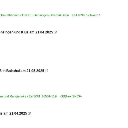
/ Privatbahnen / OeBB Oensingen-Balsthal-Bahn seit 1899
,
Schweiz /
ensingen und Klus am 21.04.2025

B in Balsthal am 21.05.2025

arten und Rangierloks / Ee 3/3 II 16501-519 ·SBB·ex SNCF·
lus am 21.04.2025
