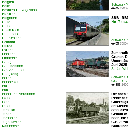
Belgien
Schweiz / 
Bolivien
45
1200x

Bosnien-Herzegowina
Brasilien
SBB - RBD
Bulgarien
Hp. Teuts
Chile
China
Costa Rica
Dänemark
Deutschland
Schweiz / 
Ecuador
55
1500x

Eritrea
Estland
Zum tradit
Finnland
Grünen. D
Frankreich
Unterstütz
Georgien
Juni 2025
Griechenland
Stefan Woh
Großbritannien
Hongkong
Schweiz / D
Indien
936 ·BLS·
Indonesien
383
1400

Irak
Iran
Irland und Nordirland
Die noch 
Island
Reihe nac
Israel
Güterzugl
Italien
entwickelt
Jamaika
dass dies
Japan
Gebaut wu
Jordanien
nach, die
Jugoslawien
C-B verst
Kambodscha
Baureihen