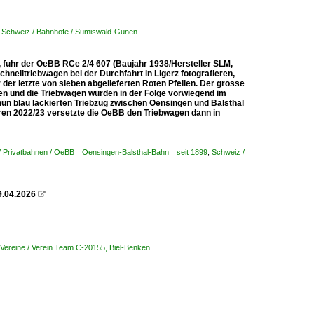
,
Schweiz / Bahnhöfe / Sumiswald-Günen
e, fuhr der OeBB RCe 2/4 607 (Baujahr 1938/Hersteller SLM,
elltriebwagen bei der Durchfahrt in Ligerz fotografieren,
der letzte von sieben abgelieferten Roten Pfeilen. Der grosse
den und die Triebwagen wurden in der Folge vorwiegend im
nun blau lackierten Triebzug zwischen Oensingen und Balsthal
ahren 2022/23 versetzte die OeBB den Triebwagen dann in
/ Privatbahnen / OeBB Oensingen-Balsthal-Bahn seit 1899
,
Schweiz /
9.04.2026

ereine / Verein Team C-20155, Biel-Benken