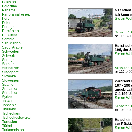
Pakistan
Palästina
Panama
Nachdem d
Panoramafreiheit
ich kann s
Peru
Stefan Woh
Polen
Portugal
Rumänien
Schweiz / D
Russland
118
1400

Sambia
San Marino
Es ist sch
Saudi Arabien
196, der 
Schweden
Stefan Woh
Schweiz
Senegal
Serbien
Simbabwe
Schweiz / D
129
1400
Singapore

Slowakei
Slowenien
Während b
Spanien
187 - 196
Sri Lanka
angebracht
Südafrika
C 4 196/ S
Syrien
Stefan Woh
Taiwan
Tansania
Schweiz / D
Thailand
103
1400

Tschechien
Tschechoslowakei
Es scheint
Tunesien
zur Rückfa
Türkei
Stefan Woh
Turkmenistan