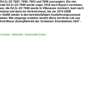
Ed 2x 2/2 7687, 7690, 7693 und 7696 ausrangiert. Die vier
hende Ed 2x 2/2 7696 wurde sogar 1918 nach Bayern vermietet,
ux; die Ed 2x 2/2 7696 wurde in Villeneuve remisiert, kam nach
 Heimat und dann ins Verkehrshaus, bis sie 1974 (SBB
der OeBB wieder in den betriebsfähigen Auslieferungszustand
eben. Wie eingangs erwähnt, besitzt diese herrliche Lok aus
Alfred Moser (Dampfbetrieb der Schweizer Eisenbahnen 1847 -
,
Schweiz / Bahnhöfe / Sumiswald-Günen