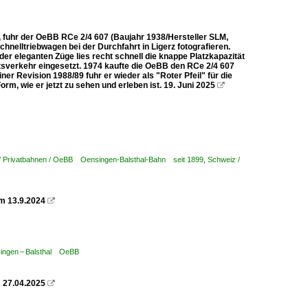
e, fuhr der OeBB RCe 2/4 607 (Baujahr 1938/Hersteller SLM,
elltriebwagen bei der Durchfahrt in Ligerz fotografieren.
der eleganten Züge lies recht schnell die knappe Platzkapazität
sverkehr eingesetzt. 1974 kaufte die OeBB den RCe 2/4 607
er Revision 1988/89 fuhr er wieder als "Roter Pfeil" für die
m, wie er jetzt zu sehen und erleben ist. 19. Juni 2025

/ Privatbahnen / OeBB Oensingen-Balsthal-Bahn seit 1899
,
Schweiz /
m 13.9.2024

singen – Balsthal OeBB
m 27.04.2025
