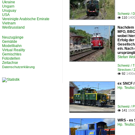
Ukraine
Ungarn
Uruguay
Schweiz / D
USA
110
1400

Vereinigte Arabische Emirate
Vietnam
Weißrussland
Nachdem d
MFO, BBC 
wobei hier
Neuzugänge
Erfolg de
Gemälde
Gesellsch
Modellbahn
ein. Nach 
Virtual Reality
ursprüngli
Gemischtes
Stefan Woh
Fotostellen
Zeitachse
Schweiz / 
Datenschutzerklärung
Strecken /
92
1400x

ex SNCF /
Hp. Teuts
Schweiz / 
141
1500

WRS - es 
Hp. Teuts