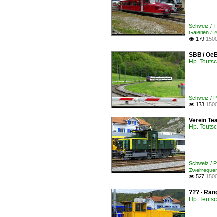
Schweiz / 
Galerien / 
179
1500

SBB / OeB
Hp. Teuts
Schweiz / 
173
1500

Verein Te
Hp. Teuts
Schweiz / 
Zweifreque
527
1500

??? - Rang
Hp. Teuts