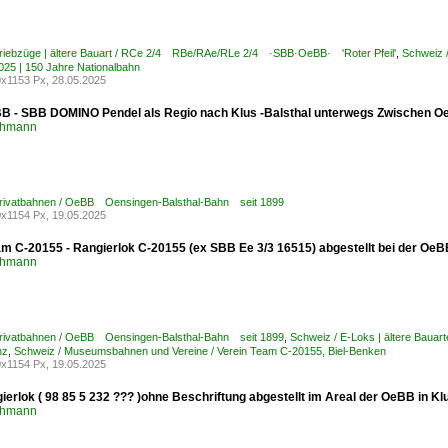
Triebzüge | ältere Bauart / RCe 2/4 RBe/RAe/RLe 2/4 ·SBB·OeBB· 'Roter Pfeil'
,
Schweiz 
2025 | 150 Jahre Nationalbahn
x1153 Px, 28.05.2025
B - SBB DOMINO Pendel als Regio nach Klus -Balsthal unterwegs Zwischen O
chmann
Privatbahnen / OeBB Oensingen-Balsthal-Bahn seit 1899
x1154 Px, 19.05.2025
am C-20155 - Rangierlok C-20155 (ex SBB Ee 3/3 16515) abgestellt bei der OeB
chmann
Privatbahnen / OeBB Oensingen-Balsthal-Bahn seit 1899
,
Schweiz / E-Loks | ältere Bau
nz
,
Schweiz / Museumsbahnen und Vereine / Verein Team C-20155, Biel-Benken
x1154 Px, 19.05.2025
ierlok ( 98 85 5 232 ??? )ohne Beschriftung abgestellt im Areal der OeBB in K
chmann