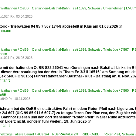
Privatbahnen / OeBB Oensingen-Balsthal-Bahn seit 1899
,
Schweiz / Unternehmen | EVU 
x1024 Px, 03.04.2026
oric - Triebwagen 94 85 7 567 174-8 abgestellt in Klus am 01.03.2026

chmann
Privatbahnen / OeBB Oensingen-Balsthal-Bahn seit 1899
,
Schweiz / Triebzüge / 7 567
änden
x1021 Px, 26.03.2026
e mit der haltenden OeBB S22 26041 von Oensingen nach Balsthal. Links im Bild
dieser Veranstaltung bot der Verein "Team Ee 3/3 II 16515" am Samstag mit 
5, ex SNCF C 90155) Führerstandfahren Balsthal - Klus - Balsthal) an. 8. Nov. 20
lfahrt
Privatbahnen / OeBB Oensingen-Balsthal-Bahn seit 1899
,
Schweiz / Triebzüge / 7 560
OeBB
x940 Px, 18.11.2025
ichnam bot die OeBB eine attraktive Fahrt mit dem Roten Pfeil nach Ligerz an.
/4 607 (UIC 99 85 911 6 607-7) zu fotografieren. Der Plan war, den Zug hier wi
 Bahnhof zu eilen und den dort stehenden "Roten Pfeil" in aller Ruhe abzulich
n Ligerz nicht, sondern fuhr weiter... 19. Juni 2025

lfahrt
Triebzüge | ältere Bauart / RCe 2/4 RBe/RAe/RLe 2/4 ·SBB·OeBB· 'Roter Pfeil'
,
Schweiz 