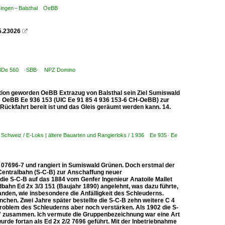
singen – Balsthal OeBB
5.23026

 RBDe 560 ·SBB· NPZ Domino
adition geworden OeBB Extrazug von Balsthal sein Ziel Sumiswald
die OeBB Ee 936 153 (UIC Ee 91 85 4 936 153-6 CH-OeBB) zur
Rückfahrt bereit ist und das Gleis geräumt werden kann. 14.
,
Schweiz / E-Loks | ältere Bauarten und Rangierloks / 1 936 Ee 935 · Ee
07696-7 und rangiert in Sumiswald Grünen. Doch erstmal der
entralbahn (S-C-B) zur Anschaffung neuer
die S-C-B auf das 1884 vom Genfer Ingenieur Anatoile Mallet
dbahn Ed 2x 3/3 151 (Baujahr 1890) angelehnt, was dazu führte,
nden, wie insbesondere die Anfälligkeit des Schleuderns.
chen. Zwei Jahre später bestellte die S-C-B zehn weitere C 4
roblem des Schleuderns aber noch verstärken. Als 1902 die S-
67" zusammen. Ich vermute die Gruppenbezeichnung war eine Art
rde fortan als Ed 2x 2/2 7696 geführt. Mit der Inbetriebnahme