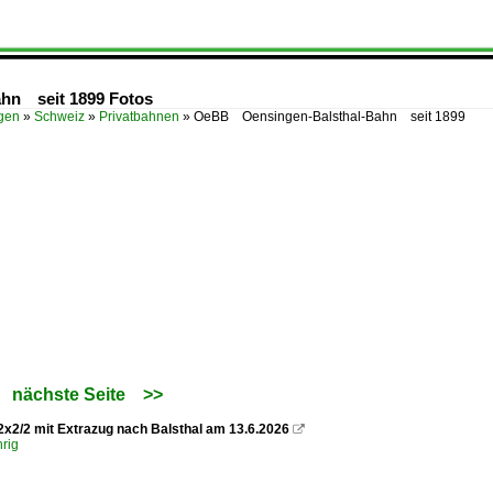
hn seit 1899 Fotos
ügen
»
Schweiz
»
Privatbahnen
»
OeBB Oensingen-Balsthal-Bahn seit 1899
nächste Seite
>>
x2/2 mit Extrazug nach Balsthal am 13.6.2026

rig