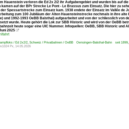
 Hauenstein verloren die Ed 2x 2/2 ihr Aufgabengebiet und wurden bis auf die 
 kamen auf der BPr Strecke Le Pont - Le Brassus zum Einsatz. Die hier zu se
 der Spessartstrecke zum Einsatz kam. 1938 endete der Einsatz im Vallée de Jo
arbeitung zum 100 Jubiläum der Alten Hauensteinstrecke nochmals in ihre alte
ne) und 1992-1993 OeBB Balsthal) aufgearbeitet und von der schliesslich von 
setzt wurde. Heute gehört die Lok zur SBB Historic und wird von der OeBB betri
tbahnzeit heute sogar eine UIC Nummer. Infoquellen: OeBB, SBB Historic und 
Juni 2025

lfahrt
ampfloks / Ed 2x2/2
,
Schweiz / Privatbahnen / OeBB Oensingen-Balsthal-Bahn seit 1899
x1024 Px, 14.05.2026