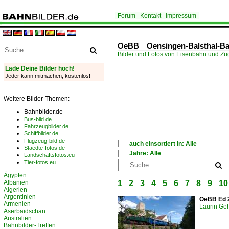
Forum
Kontakt
Impressum
OeBB Oensingen-Balsthal-Ba
Bilder und Fotos von Eisenbahn und Z
Lade Deine Bilder hoch!
Jeder kann mitmachen, kostenlos!
Weitere Bilder-Themen:
Bahnbilder.de
Bus-bild.de
Fahrzeugbilder.de
Schiffbilder.de
Flugzeug-bild.de
auch einsortiert in: Alle
Staedte-fotos.de
×
Jahre: Alle
Landschaftsfotos.eu
Alle Kategorien
×
Tier-fotos.eu
Deutschland
Alle Jahre
Ägypten
Österreich
1970
Albanien
1
2
3
4
5
6
7
8
9
10
Schweiz
1980
Algerien
1990
Argentinien
OeBB Ed 2
2000
Armenien
Laurin Geh
2010
Aserbaidschan
Australien
2020
Bahnbilder-Treffen