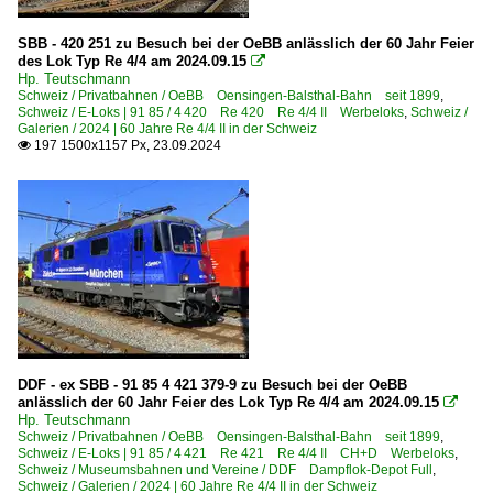
SBB - 420 251 zu Besuch bei der OeBB anlässlich der 60 Jahr Feier
des Lok Typ Re 4/4 am 2024.09.15

Hp. Teutschmann
Schweiz / Privatbahnen / OeBB Oensingen-Balsthal-Bahn seit 1899
,
Schweiz / E-Loks | 91 85 / 4 420 Re 420 Re 4/4 II Werbeloks
,
Schweiz /
Galerien / 2024 | 60 Jahre Re 4/4 II in der Schweiz
197 1500x1157 Px, 23.09.2024

DDF - ex SBB - 91 85 4 421 379-9 zu Besuch bei der OeBB
anlässlich der 60 Jahr Feier des Lok Typ Re 4/4 am 2024.09.15

Hp. Teutschmann
Schweiz / Privatbahnen / OeBB Oensingen-Balsthal-Bahn seit 1899
,
Schweiz / E-Loks | 91 85 / 4 421 Re 421 Re 4/4 II CH+D Werbeloks
,
Schweiz / Museumsbahnen und Vereine / DDF Dampflok-Depot Full
,
Schweiz / Galerien / 2024 | 60 Jahre Re 4/4 II in der Schweiz