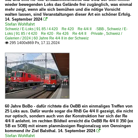
4 460 Re 460 ·SBB· mit Zügen
wieder bewegenden Loks das Gelände frei zugänglich, was einmal
mehr zeigt, wenn alle sich bemühen und die nötige Vorsicht
4 465 Re 465 ·BLS·
walten lassen, sind Veranstaltungen dieser Art ein schöner Erfolg.
14. September 2024

Stefan Wohlfahrt
Galerien
Schweiz / E-Loks | 91 85 / 4 420 Re 420 Re 4/4 II ·SBB·
,
Schweiz / E-
Loks | 91 85 / 4 420 Re 420 · Re 426 Re 4/4 II ·Private·
,
Schweiz /
Verpendelte Steuer- und Triebfahrzeuge Solo
Galerien / 2024 | 60 Jahre Re 4/4 II in der Schweiz
295 1400x869 Px, 17.11.2024

Museumsbahnen und Vereine
DDF Dampflok-Depot Full
DSF Depot und Schienenfahrzeuge Koblenz
Privatbahnen
OeBB Oensingen-Balsthal-Bahn seit 1899
60 Jahre BoBo - dafür richtete die OeBB ein einmaliges Treffen von
RhB | Rhätische Bahn
25 Loks aus. Dafür wurde sogar die RhB Ge 4/4 II gezeigt, die nicht
nur optisch, sondern auch von der Konstruktion her sich der Re
E-Loks Ge 4/4 II
4/4 II anlehnt. im rechten Bildteil erreicht die OeBB Re 4/4 II 350 (ex
SB ex SOB) mit einem planmässigen Regionalzug von Oensingen
kommend ihr Ziel Balsthal. 14. September 2024

Unternehmen | EVU
Stefan Wohlfahrt