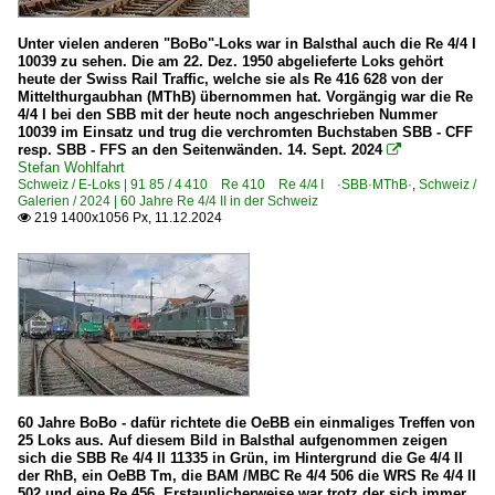
BLS Stiftung Historische Fahrzeuge
Unter vielen anderen "BoBo"-Loks war in Balsthal auch die Re 4/4 I
10039 zu sehen. Die am 22. Dez. 1950 abgelieferte Loks gehört
heute der Swiss Rail Traffic, welche sie als Re 416 628 von der
E-Loks | 91 85
Mittelthurgaubhan (MThB) übernommen hat. Vorgängig war die Re
4/4 I bei den SBB mit der heute noch angeschrieben Nummer
4 410 Re 410 Re 4/4 I ·SBB·MThB·
10039 im Einsatz und trug die verchromten Buchstaben SBB - CFF
resp. SBB - FFS an den Seitenwänden. 14. Sept. 2024

4 415 Re 415 Ae 4/4 ·BLS·
Stefan Wohlfahrt
Schweiz / E-Loks | 91 85 / 4 410 Re 410 Re 4/4 I ·SBB·MThB·
,
Schweiz /
4 420 Re 420 · Re 426 Re 4/4 II ·Private·
Galerien / 2024 | 60 Jahre Re 4/4 II in der Schweiz
219 1400x1056 Px, 11.12.2024
4 420 Re 420 Re 4/4 II Werbeloks

4 420 Re 420 Re 4/4 II ·SBB·
4 420 Re 420 Re 4/4 II ·SBB· LION
4 421 Re 421 Re 4/4 II CH+D Werbeloks
4 425 Re 425 Re 4/4 ·BLS·
4 430 Re 430 Re 4/4 III ·SBB·
4 450 Re 450 ·SBB·SZU· DPZ
60 Jahre BoBo - dafür richtete die OeBB ein einmaliges Treffen von
25 Loks aus. Auf diesem Bild in Balsthal aufgenommen zeigen
4 456 Re 456 ·BT·OeBB·SOB·SZU·UTL·VHB·
sich die SBB Re 4/4 II 11335 in Grün, im Hintergrund die Ge 4/4 II
4 460 Re 460 ·SBB· Lokportraits
der RhB, ein OeBB Tm, die BAM /MBC Re 4/4 506 die WRS Re 4/4 II
502 und eine Re 456. Erstaunlicherweise war trotz der sich immer