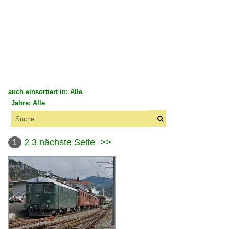
auch einsortiert in: Alle
Jahre: Alle
×
×
Alle Kategorien
Alle Jahre
Namibia
1
2
3
nächste Seite
>>
2020
Strecken
2023
Strecke Windhoek – Nakop (– Upington/Südafrika) ·Nord
2024
Schweiz
BLS | mit fusionierten Bahnen