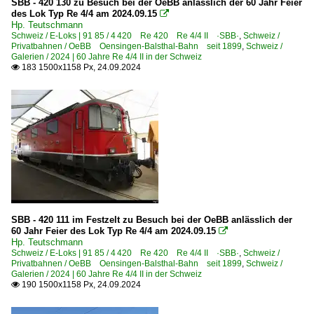
SBB - 420 130 zu Besuch bei der OeBB anlässlich der 60 Jahr Feier
des Lok Typ Re 4/4 am 2024.09.15

Hp. Teutschmann
Schweiz / E-Loks | 91 85 / 4 420 Re 420 Re 4/4 II ·SBB·
,
Schweiz /
Privatbahnen / OeBB Oensingen-Balsthal-Bahn seit 1899
,
Schweiz /
Galerien / 2024 | 60 Jahre Re 4/4 II in der Schweiz
183 1500x1158 Px, 24.09.2024

SBB - 420 111 im Festzelt zu Besuch bei der OeBB anlässlich der
60 Jahr Feier des Lok Typ Re 4/4 am 2024.09.15

Hp. Teutschmann
Schweiz / E-Loks | 91 85 / 4 420 Re 420 Re 4/4 II ·SBB·
,
Schweiz /
Privatbahnen / OeBB Oensingen-Balsthal-Bahn seit 1899
,
Schweiz /
Galerien / 2024 | 60 Jahre Re 4/4 II in der Schweiz
190 1500x1158 Px, 24.09.2024
