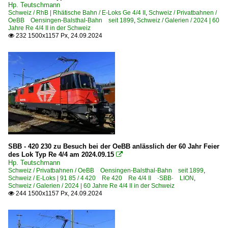
Hp. Teutschmann
Schweiz / RhB | Rhätische Bahn / E-Loks Ge 4/4 II
,
Schweiz / Privatbahnen /
OeBB Oensingen-Balsthal-Bahn seit 1899
,
Schweiz / Galerien / 2024 | 60
Jahre Re 4/4 II in der Schweiz
232 1500x1157 Px, 24.09.2024

SBB - 420 230 zu Besuch bei der OeBB anlässlich der 60 Jahr Feier
des Lok Typ Re 4/4 am 2024.09.15

Hp. Teutschmann
Schweiz / Privatbahnen / OeBB Oensingen-Balsthal-Bahn seit 1899
,
Schweiz / E-Loks | 91 85 / 4 420 Re 420 Re 4/4 II ·SBB· LION
,
Schweiz / Galerien / 2024 | 60 Jahre Re 4/4 II in der Schweiz
244 1500x1157 Px, 24.09.2024
