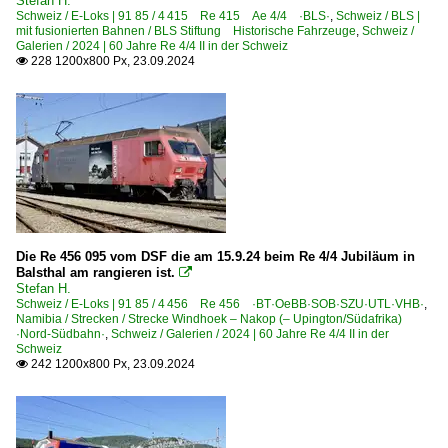
Stefan H.
Schweiz / E-Loks | 91 85 / 4 415 Re 415 Ae 4/4 ·BLS·
,
Schweiz / BLS |
mit fusionierten Bahnen / BLS Stiftung Historische Fahrzeuge
,
Schweiz /
Galerien / 2024 | 60 Jahre Re 4/4 II in der Schweiz
228 1200x800 Px, 23.09.2024

Die Re 456 095 vom DSF die am 15.9.24 beim Re 4/4 Jubiläum in
Balsthal am rangieren ist.

Stefan H.
Schweiz / E-Loks | 91 85 / 4 456 Re 456 ·BT·OeBB·SOB·SZU·UTL·VHB·
,
Namibia / Strecken / Strecke Windhoek – Nakop (– Upington/Südafrika)
·Nord-Südbahn·
,
Schweiz / Galerien / 2024 | 60 Jahre Re 4/4 II in der
Schweiz
242 1200x800 Px, 23.09.2024
