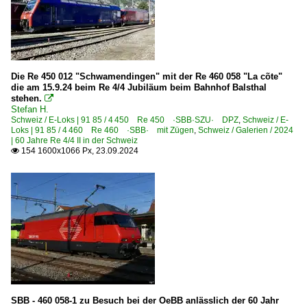
Die Re 450 012 "Schwamendingen" mit der Re 460 058 "La cõte"
die am 15.9.24 beim Re 4/4 Jubiläum beim Bahnhof Balsthal
stehen.

Stefan H.
Schweiz / E-Loks | 91 85 / 4 450 Re 450 ·SBB·SZU· DPZ
,
Schweiz / E-
Loks | 91 85 / 4 460 Re 460 ·SBB· mit Zügen
,
Schweiz / Galerien / 2024
| 60 Jahre Re 4/4 II in der Schweiz
154 1600x1066 Px, 23.09.2024

SBB - 460 058-1 zu Besuch bei der OeBB anlässlich der 60 Jahr