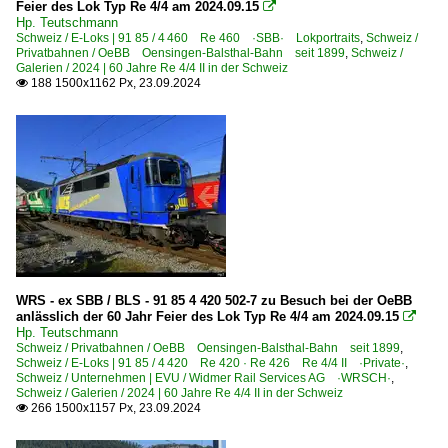
Feier des Lok Typ Re 4/4 am 2024.09.15

Hp. Teutschmann
Schweiz / E-Loks | 91 85 / 4 460 Re 460 ·SBB· Lokportraits
,
Schweiz /
Privatbahnen / OeBB Oensingen-Balsthal-Bahn seit 1899
,
Schweiz /
Galerien / 2024 | 60 Jahre Re 4/4 II in der Schweiz
188 1500x1162 Px, 23.09.2024

WRS - ex SBB / BLS - 91 85 4 420 502-7 zu Besuch bei der OeBB
anlässlich der 60 Jahr Feier des Lok Typ Re 4/4 am 2024.09.15

Hp. Teutschmann
Schweiz / Privatbahnen / OeBB Oensingen-Balsthal-Bahn seit 1899
,
Schweiz / E-Loks | 91 85 / 4 420 Re 420 · Re 426 Re 4/4 II ·Private·
,
Schweiz / Unternehmen | EVU / Widmer Rail Services AG ·WRSCH·
,
Schweiz / Galerien / 2024 | 60 Jahre Re 4/4 II in der Schweiz
266 1500x1157 Px, 23.09.2024
