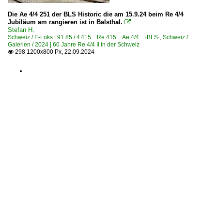
Die Ae 4/4 251 der BLS Historic die am 15.9.24 beim Re 4/4
Jubiläum am rangieren ist in Balsthal.

Stefan H.
Schweiz / E-Loks | 91 85 / 4 415 Re 415 Ae 4/4 ·BLS·
,
Schweiz /
Galerien / 2024 | 60 Jahre Re 4/4 II in der Schweiz
298 1200x800 Px, 22.09.2024
