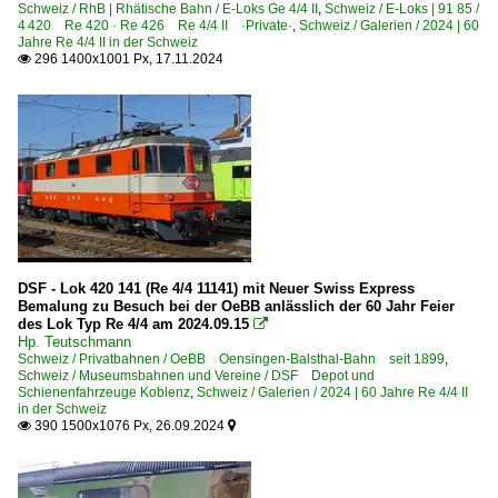
Schweiz / RhB | Rhätische Bahn / E-Loks Ge 4/4 II
,
Schweiz / E-Loks | 91 85 /
International Rolling Stock Investment GmbH ·IRSI·
4 420 Re 420 · Re 426 Re 4/4 II ·Private·
,
Schweiz / Galerien / 2024 | 60
Jahre Re 4/4 II in der Schweiz
MBC Transports Morges–Bière–Cossonay Normalspur
296 1400x1001 Px, 17.11.2024

Rhomberg Sersa AG
Widmer Rail Services AG ·WRSCH·
DSF - Lok 420 141 (Re 4/4 11141) mit Neuer Swiss Express
Bemalung zu Besuch bei der OeBB anlässlich der 60 Jahr Feier
des Lok Typ Re 4/4 am 2024.09.15

Hp. Teutschmann
Schweiz / Privatbahnen / OeBB Oensingen-Balsthal-Bahn seit 1899
,
Schweiz / Museumsbahnen und Vereine / DSF Depot und
Schienenfahrzeuge Koblenz
,
Schweiz / Galerien / 2024 | 60 Jahre Re 4/4 II
in der Schweiz
390 1500x1076 Px, 26.09.2024

