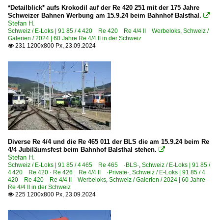
*Detailblick* aufs Krokodil auf der Re 420 251 mit der 175 Jahre
Schweizer Bahnen Werbung am 15.9.24 beim Bahnhof Balsthal.

Stefan H.
Schweiz / E-Loks | 91 85 / 4 420 Re 420 Re 4/4 II Werbeloks
,
Schweiz /
Galerien / 2024 | 60 Jahre Re 4/4 II in der Schweiz
231 1200x800 Px, 23.09.2024

Diverse Re 4/4 und die Re 465 011 der BLS die am 15.9.24 beim Re
4/4 Jubiläumsfest beim Bahnhof Balsthal stehen.

Stefan H.
Schweiz / E-Loks | 91 85 / 4 465 Re 465 ·BLS·
,
Schweiz / E-Loks | 91 85 /
4 420 Re 420 · Re 426 Re 4/4 II ·Private·
,
Schweiz / E-Loks | 91 85 / 4
420 Re 420 Re 4/4 II Werbeloks
,
Schweiz / Galerien / 2024 | 60 Jahre
Re 4/4 II in der Schweiz
225 1200x800 Px, 23.09.2024
