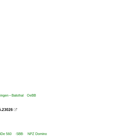
singen – Balsthal OeBB
5.23026

 RBDe 560 ·SBB· NPZ Domino