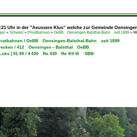
:21 Uhr in der "Aeussere Klus“ welche zur Gemeinde Oensingen
ügen
»
Schweiz
»
Privatbahnen
»
OeBB Oensingen-Balsthal-Bahn seit 1899
»
Mi
rivatbahnen / OeBB Oensingen-Balsthal-Bahn seit 1899
trecken / 412 Oensingen – Balsthal OeBB
Loks | 91 85 / 4 430 Re 430 Re 4/4 III ·SBB·