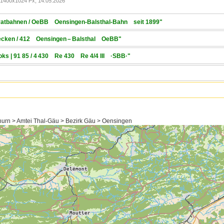
1400x1024 Px, 14.05.2026
rivatbahnen / OeBB Oensingen-Balsthal-Bahn seit 1899"
trecken / 412 Oensingen – Balsthal OeBB"
Loks | 91 85 / 4 430 Re 430 Re 4/4 III ·SBB·"
thurn > Amtei Thal-Gäu > Bezirk Gäu > Oensingen