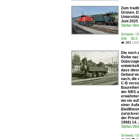
Zum tradit
Grünen. D
Unterstütz
Juni 2025
Stefan Woh
Schweiz / D
936 ·BLS·
383
1400

Die noch 
Reihe nac
Güterzugl
entwickelt
dass dies
Gebaut wu
nach, die
C-B verst
Baureihen
der NBS am
erwähnten
wo sie auf
einer Auf
Biel/Bien
zurückver
der Priva
1966) 14. 
Stefan Woh
Schweiz / D