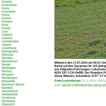
Kanada
Kasachstan
Kenia
Kolumbien
Korea
Kosovo
Kroatien
Kuba
Kuwait
Laos
Lettland
Libanon
Liechtenstein
Litauen
Luxemburg
Madagaskar
Malaysia
Marokko
Mazedonien
Mittwoch den 17.07.2024 um 09:21 Uhr
Mexiko
Bahn) auf den Tag genau ihr 125-jähri
Moldawien
aus folgenden Fahrzeugen: Lokomotive
Monaco
8035 197-3 CH-OeBB. Der Reguläre Pe
Mongolei
(Grad, Minuten, Sekunden): N 47° 17’ 48.
Montenegro
Erwin Lustenberger
14.11.2024, 658 A
Mosambik
Myanmar | Burma
EXIF:
NIKON CORPORATION NIKON D
Namibia
Neuseeland
Niederlande
Nordkorea
Norwegen
Österreich