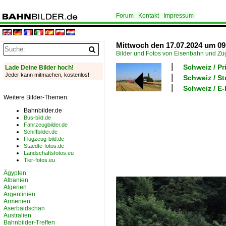
Forum
Kontakt
Impressum
Mittwoch den 17.07.2024 um 09
Bilder und Fotos von Eisenbahn und Z
Schweiz / P
Lade Deine Bilder hoch!
Jeder kann mitmachen, kostenlos!
Schweiz / S
Schweiz / E-
Weitere Bilder-Themen:
Bahnbilder.de
Bus-bild.de
Fahrzeugbilder.de
Schiffbilder.de
Flugzeug-bild.de
Staedte-fotos.de
Landschaftsfotos.eu
Tier-fotos.eu
Ägypten
Albanien
Algerien
Argentinien
Armenien
Aserbaidschan
Australien
Bahnbilder-Treffen