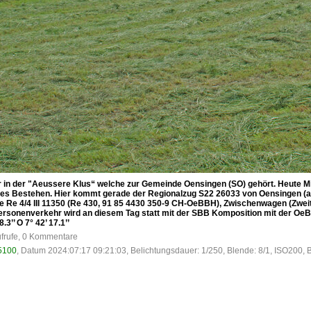
 in der "Aeussere Klus“ welche zur Gemeinde Oensingen (SO) gehört. Heute Mit
ges Bestehen. Hier kommt gerade der Regionalzug S22 26033 von Oensingen (ab 
 Re 4/4 III 11350 (Re 430, 91 85 4430 350-9 CH-OeBBH), Zwischenwagen (Zwei
rsonenverkehr wird an diesem Tag statt mit der SBB Komposition mit der Oe
3’’ O 7° 42’ 17.1’’
ufrufe, 0 Kommentare
5100
, Datum 2024:07:17 09:21:03, Belichtungsdauer: 1/250, Blende: 8/1, ISO200, 