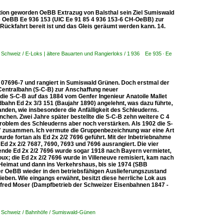
adition geworden OeBB Extrazug von Balsthal sein Ziel Sumiswald
die OeBB Ee 936 153 (UIC Ee 91 85 4 936 153-6 CH-OeBB) zur
Rückfahrt bereit ist und das Gleis geräumt werden kann. 14.
,
Schweiz / E-Loks | ältere Bauarten und Rangierloks / 1 936 Ee 935 · Ee
07696-7 und rangiert in Sumiswald Grünen. Doch erstmal der
entralbahn (S-C-B) zur Anschaffung neuer
die S-C-B auf das 1884 vom Genfer Ingenieur Anatoile Mallet
dbahn Ed 2x 3/3 151 (Baujahr 1890) angelehnt, was dazu führte,
nden, wie insbesondere die Anfälligkeit des Schleuderns.
chen. Zwei Jahre später bestellte die S-C-B zehn weitere C 4
roblem des Schleuderns aber noch verstärken. Als 1902 die S-
67" zusammen. Ich vermute die Gruppenbezeichnung war eine Art
rde fortan als Ed 2x 2/2 7696 geführt. Mit der Inbetriebnahme
Ed 2x 2/2 7687, 7690, 7693 und 7696 ausrangiert. Die vier
hende Ed 2x 2/2 7696 wurde sogar 1918 nach Bayern vermietet,
ux; die Ed 2x 2/2 7696 wurde in Villeneuve remisiert, kam nach
 Heimat und dann ins Verkehrshaus, bis sie 1974 (SBB
der OeBB wieder in den betriebsfähigen Auslieferungszustand
eben. Wie eingangs erwähnt, besitzt diese herrliche Lok aus
Alfred Moser (Dampfbetrieb der Schweizer Eisenbahnen 1847 -
,
Schweiz / Bahnhöfe / Sumiswald-Günen