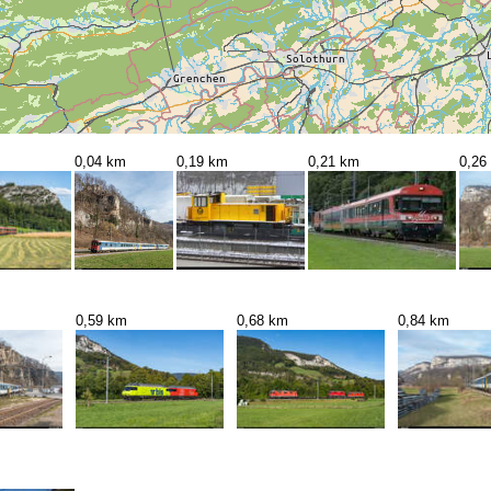
0,04 km
0,19 km
0,21 km
0,26
0,59 km
0,68 km
0,84 km