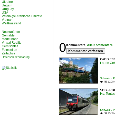
Ukraine
Ungarn
Uruguay
USA
Vereinigte Arabische Emirate
Vietnam
Weißrussland
Neuzugänge
Gemälde
Modellbahn
0
Virtual Reality
Kommentare,
Alle Kommentare
Gemischtes
Fotostellen
Kommentar verfassen
Zeitachse
Datenschutzerklärung
OeBB Ed 2
Laurin Geh
Schweiz / 
45
1200x

SBB - RBD
Hp. Teuts
Schweiz / 
56
1500x
