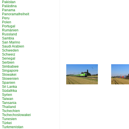
Pakistan
Palästina
Panama
Panoramafreiheit
Peru
Polen
Portugal
Rumänien
Russland
Sambia
San Marino
Saudi Arabien
Schweden
Schweiz
Senegal
Serbien
Simbabwe
Singapore
Slowakei
Slowenien
Spanien
Sri Lanka
Südafrika
Syrien
Taiwan
Tansania
Thailand
Tschechien
Tschechoslowakei
Tunesien
Türkei
Turkmenistan