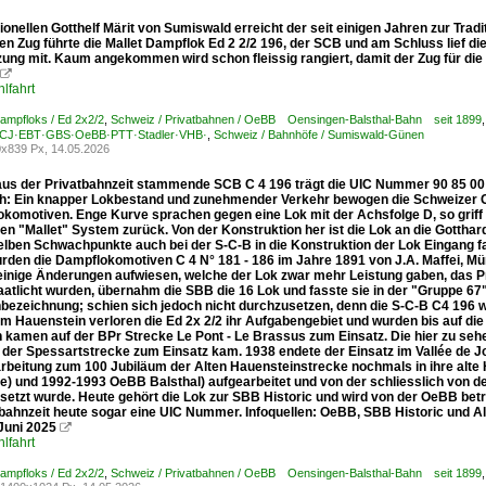
ionellen Gotthelf Märit von Sumiswald erreicht der seit einigen Jahren zur Tr
en Zug führte die Mallet Dampflok Ed 2 2/2 196, der SCB und am Schluss lief 
ung mit. Kaum angekommen wird schon fleissig rangiert, damit der Zug für die 

lfahrt
ampfloks / Ed 2x2/2
,
Schweiz / Privatbahnen / OeBB Oensingen-Balsthal-Bahn seit 1899
CJ·EBT·GBS·OeBB·PTT·Stadler·VHB·
,
Schweiz / Bahnhöfe / Sumiswald-Günen
x839 Px, 14.05.2026
aus der Privatbahnzeit stammende SCB C 4 196 trägt die UIC Nummer 90 85 00 
h: Ein knapper Lokbestand und zunehmender Verkehr bewogen die Schweizer C
okomotiven. Enge Kurve sprachen gegen eine Lok mit der Achsfolge D, so griff 
en "Mallet" System zurück. Von der Konstruktion her ist die Lok an die Gotthar
elben Schwachpunkte auch bei der S-C-B in die Konstruktion der Lok Eingang fa
rden die Dampflokomotiven C 4 N° 181 - 186 im Jahre 1891 von J.A. Maffei, Mün
 einige Änderungen aufwiesen, welche der Lok zwar mehr Leistung gaben, das P
aatlicht wurden, übernahm die SBB die 16 Lok und fasste sie in der "Gruppe 
bezeichnung; schien sich jedoch nicht durchzusetzen, denn die S-C-B C4 196 wu
 Hauenstein verloren die Ed 2x 2/2 ihr Aufgabengebiet und wurden bis auf die 
 kamen auf der BPr Strecke Le Pont - Le Brassus zum Einsatz. Die hier zu se
 der Spessartstrecke zum Einsatz kam. 1938 endete der Einsatz im Vallée de Jo
arbeitung zum 100 Jubiläum der Alten Hauensteinstrecke nochmals in ihre alte
ne) und 1992-1993 OeBB Balsthal) aufgearbeitet und von der schliesslich von 
setzt wurde. Heute gehört die Lok zur SBB Historic und wird von der OeBB betri
tbahnzeit heute sogar eine UIC Nummer. Infoquellen: OeBB, SBB Historic und 
Juni 2025

lfahrt
ampfloks / Ed 2x2/2
,
Schweiz / Privatbahnen / OeBB Oensingen-Balsthal-Bahn seit 1899