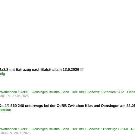
x2/2 mit Extrazug nach Balsthal am 13.6.2026

rig
Privatbahnen / OeBB Oensingen-Balsthal-Bahn seit 1899
,
Schweiz / Strecken / 412 Oen
801 Px, 27.06.2026
e 4/4 560 248 unterwegs bei der OeBB Zwischen Klus und Oensingen am 31.0
chmann
Privatbahnen / OeBB Oensingen-Balsthal-Bahn seit 1899
,
Schweiz / Triebzüge / 7 560
1033 Px, 20.06.2026