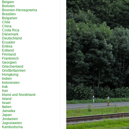
Belgien
Bolivien
Bosnien-Herzegowina
Brasilien
Bulgarien
Chile
China
Costa Rica
Dänemark
Deutschland
Ecuador
Eritrea
Estland
Finnland
Frankreich
Georgien
Griechenland
Großbritannien
Hongkong
Indien
Indonesien
Irak
Iran
Irland und Nordirland
Island
Israel
Italien
Jamaika
Japan
Jordanien
Jugoslawien
Kambodscha