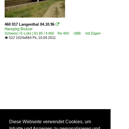
460 017 Langenthal 04.10.96

Hansjörg Brutzer
Schweiz / E-Loks | 91 85 / 4 460 Re 460 ·SBB· mit Zügen
522 1024x664 Px, 10.04.2011

Diese Webseite verwendet Cookies, um
Inhalte und Anzeigen zu personalisieren und