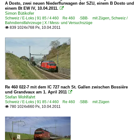
A Dosto, zwei neuen Niederflurwagen der SZU, einem B Dosto und
einem Bt EW IV, 10.04.2011.

Simon Bütikofer
Schweiz / E-Loks | 91 85 / 4 460 Re 460 ·SBB· mit Zügen
,
Schweiz /
Bahndienstfahrzeuge | X / Mess- und Versuchszüge
839 1024x768 Px, 10.04.2011

Re 460 022-7 mit dem IC 727 nach St. Gallen zwischen Bossière
und Grandvaux am 1. April 2011

Stefan Wohlfahrt
Schweiz / E-Loks | 91 85 / 4 460 Re 460 ·SBB· mit Zügen
780 1024x660 Px, 10.04.2011
