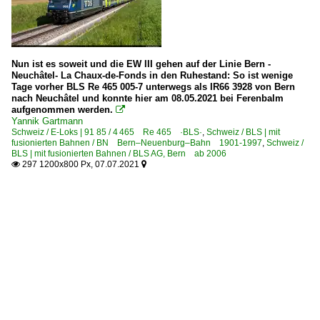
Nun ist es soweit und die EW III gehen auf der Linie Bern -
Neuchâtel- La Chaux-de-Fonds in den Ruhestand: So ist wenige
Tage vorher BLS Re 465 005-7 unterwegs als IR66 3928 von Bern
nach Neuchâtel und konnte hier am 08.05.2021 bei Ferenbalm
aufgenommen werden.

Yannik Gartmann
Schweiz / E-Loks | 91 85 / 4 465 Re 465 ·BLS·
,
Schweiz / BLS | mit
fusionierten Bahnen / BN Bern–Neuenburg–Bahn 1901-1997
,
Schweiz /
BLS | mit fusionierten Bahnen / BLS AG, Bern ab 2006
297 1200x800 Px, 07.07.2021

