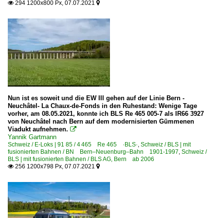
294 1200x800 Px, 07.07.2021


Nun ist es soweit und die EW III gehen auf der Linie Bern -
Neuchâtel- La Chaux-de-Fonds in den Ruhestand: Wenige Tage
vorher, am 08.05.2021, konnte ich BLS Re 465 005-7 als IR66 3927
von Neuchâtel nach Bern auf dem modernisierten Gümmenen
Viadukt aufnehmen.

Yannik Gartmann
Schweiz / E-Loks | 91 85 / 4 465 Re 465 ·BLS·
,
Schweiz / BLS | mit
fusionierten Bahnen / BN Bern–Neuenburg–Bahn 1901-1997
,
Schweiz /
BLS | mit fusionierten Bahnen / BLS AG, Bern ab 2006
256 1200x798 Px, 07.07.2021

