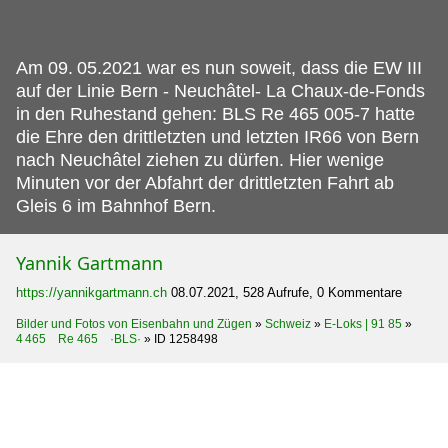
Am 09.
05.2021 war es nun soweit, dass die EW III
auf der Linie Bern - Neuchâtel- La Chaux-de-Fonds
in den Ruhestand gehen: BLS Re 465 005-7 hatte
die Ehre den drittletzten und letzten IR66 von Bern
nach Neuchâtel ziehen zu dürfen. Hier wenige
Minuten vor der Abfahrt der drittletzten Fahrt ab
Gleis 6 im Bahnhof Bern.
Yannik Gartmann
https://yannikgartmann.ch
08.07.2021, 528 Aufrufe, 0 Kommentare
Bilder und Fotos von Eisenbahn und Zügen
»
Schweiz
»
E-Loks | 91 85
»
4 465 Re 465 ·BLS·
»
ID 1258498