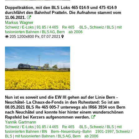
Doppeltraktion, mit den BLS Loks 465 014-9 und 475 414-9
durchfährt den Bahnhof Pratteln. Die Aufnahme stammt vom
11.06.2021.

Markus Wagner
Schweiz / E-Loks | 91 85 / 4 465 Re 465 ·BLS·
,
Schweiz / BLS | mit
fusionierten Bahnen / BLS AG, Bern ab 2006
205 1200x800 Px, 07.07.2021


Nun ist es soweit und die EW III gehen auf der Linie Bern -
Neuchâtel- La Chaux-de-Fonds in den Ruhestand: So ist am
08.05.2021 BLS Re 465 005-7 unterwegs als IR66 3934 von Bern
nach Neuchâtel und konnte hier hinter einem wunderschönen
Rapsfeld bei Kerzers aufgenommen werden.

Yannik Gartmann
Schweiz / E-Loks | 91 85 / 4 465 Re 465 ·BLS·
,
Schweiz / BLS | mit
fusionierten Bahnen / BN Bern–Neuenburg–Bahn 1901-1997
,
Schweiz /
BLS | mit fusionierten Bahnen / BLS AG, Bern ab 2006