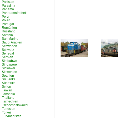
Pakistan
Palästina
Panama
Panoramafreiheit
Peru
Polen
Portugal
Rumänien
Russland
Sambia
San Marino
Saudi Arabien
Schweden
Schweiz
Senegal
Serbien
Simbabwe
Singapore
Slowakei
Slowenien
Spanien
Sri Lanka
Südafrika
Syrien
Taiwan
Tansania
Thailand
Tschechien
Tschechoslowakei
Tunesien
Türkei
Turkmenistan