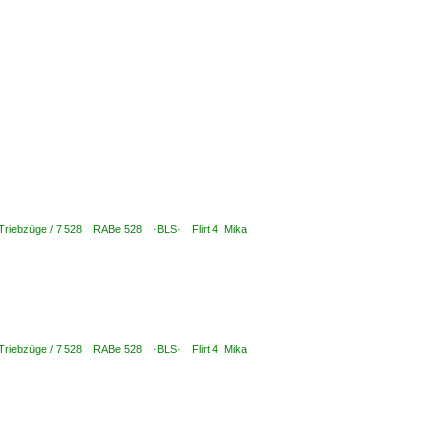
 Triebzüge / 7 528 RABe 528 ·BLS· Flirt 4 Mika
 Triebzüge / 7 528 RABe 528 ·BLS· Flirt 4 Mika