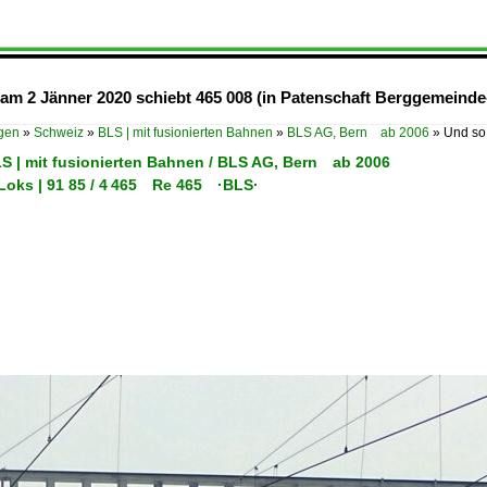
 am 2 Jänner 2020 schiebt 465 008 (in Patenschaft Berggemeind
ügen
»
Schweiz
»
BLS | mit fusionierten Bahnen
»
BLS AG, Bern ab 2006
»
Und so
LS | mit fusionierten Bahnen / BLS AG, Bern ab 2006
-Loks | 91 85 / 4 465 Re 465 ·BLS·