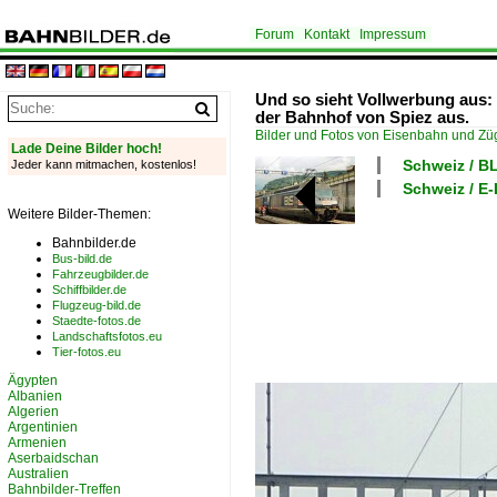
Forum
Kontakt
Impressum
Und so sieht Vollwerbung aus:
der Bahnhof von Spiez aus.
Bilder und Fotos von Eisenbahn und Z
Lade Deine Bilder hoch!
Schweiz / B
Jeder kann mitmachen, kostenlos!
Schweiz / E
Weitere Bilder-Themen:
Bahnbilder.de
Bus-bild.de
Fahrzeugbilder.de
Schiffbilder.de
Flugzeug-bild.de
Staedte-fotos.de
Landschaftsfotos.eu
Tier-fotos.eu
Ägypten
Albanien
Algerien
Argentinien
Armenien
Aserbaidschan
Australien
Bahnbilder-Treffen