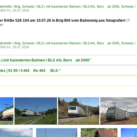
ahnhöfe / Brig
,
Schweiz / BLS | mit fusionierten Bahnen / BLS AG, Bern ab 2006
,
Schweiz /
800 Px, 29.07.2026
er RABe 528 104 am 10.07.26 in Brig Bhf vom Bahnsteig aus fotografiert

er
ahnhöfe / Brig
,
Schweiz / BLS | mit fusionierten Bahnen / BLS AG, Bern ab 2006
,
Schweiz /
800 Px, 28.07.2026
S | mit fusionierten Bahnen / BLS AG, Bern ab 2006"
Loks | 91 85 / 4 465 Re 465 ·BLS·"