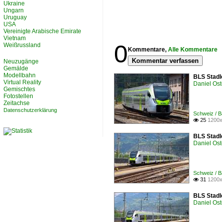
Ukraine
Ungarn
Uruguay
USA
Vereinigte Arabische Emirate
Vietnam
0
Weißrussland
Kommentare,
Alle Kommentare
Kommentar verfassen
Neuzugänge
Gemälde
Modellbahn
BLS Stadl
Virtual Reality
Daniel Ost
Gemischtes
Fotostellen
Zeitachse
Datenschutzerklärung
Schweiz / B
25
1200x

BLS Stadl
Daniel Ost
Schweiz / B
31
1200x

BLS Stadl
Daniel Ost