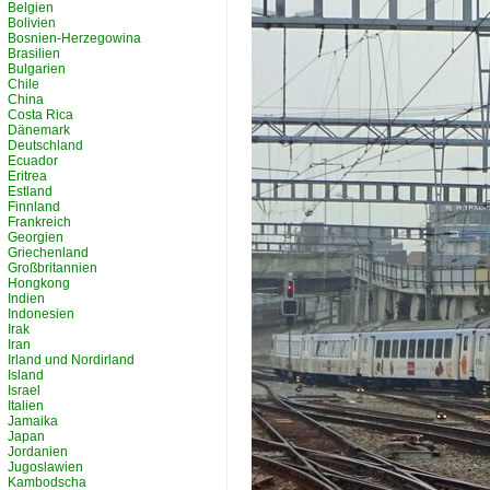
Belgien
Bolivien
Bosnien-Herzegowina
Brasilien
Bulgarien
Chile
China
Costa Rica
Dänemark
Deutschland
Ecuador
Eritrea
Estland
Finnland
Frankreich
Georgien
Griechenland
Großbritannien
Hongkong
Indien
Indonesien
Irak
Iran
Irland und Nordirland
Island
Israel
Italien
Jamaika
Japan
Jordanien
Jugoslawien
Kambodscha