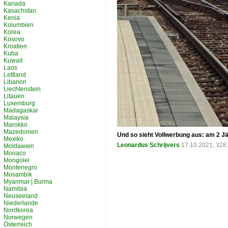
Kanada
Kasachstan
Kenia
Kolumbien
Korea
Kosovo
Kroatien
Kuba
Kuwait
Laos
Lettland
Libanon
Liechtenstein
Litauen
Luxemburg
Madagaskar
Malaysia
Marokko
Mazedonien
Und so sieht Vollwerbung aus: am 2 J
Mexiko
Leonardus Schrijvers
17.10.2021, 328
Moldawien
Monaco
Mongolei
Montenegro
Mosambik
Myanmar | Burma
Namibia
Neuseeland
Niederlande
Nordkorea
Norwegen
Österreich