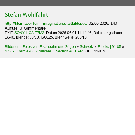
Stefan Wohlfahrt
http://klein-aber-fein---imagination.startbilder.de/
02.06.2026, 140
Aufrufe, 0 Kommentare
EXIF:
SONY ILCA-77M2
, Datum 2026:06:01 11:14:46, Belichtungsdauer:
1/640, Blende: 80/10, ISO125, Brennweite: 280/10
Bilder und Fotos von Eisenbahn und Zügen
»
Schweiz
»
E-Loks | 91 85
»
4 476 Rem 476 ·Railcare· Vectron AC DPM
»
ID 1444676