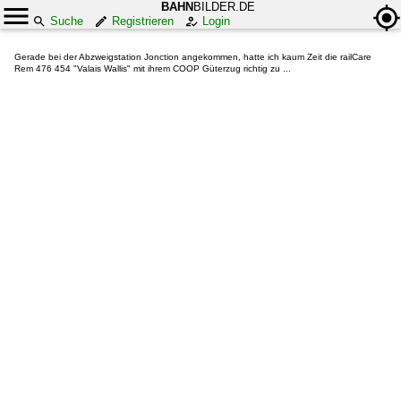
BAHN
BILDER.DE
Suche
Registrieren
Login
Gerade bei der Abzweigstation Jonction angekommen, hatte ich kaum Zeit die railCare
Rem 476 454 "Valais Wallis" mit ihrem COOP Güterzug richtig zu ...