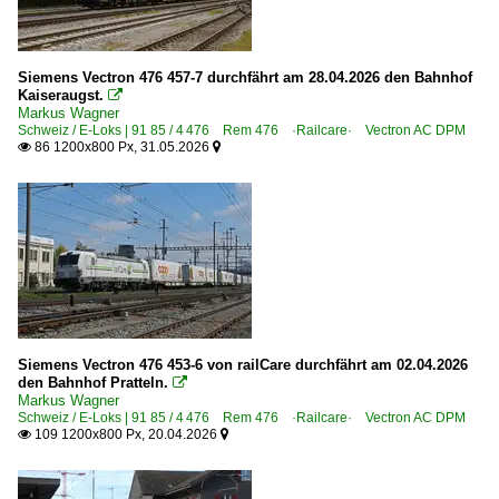
Siemens Vectron 476 457-7 durchfährt am 28.04.2026 den Bahnhof
Kaiseraugst.

Markus Wagner
Schweiz / E-Loks | 91 85 / 4 476 Rem 476 ·Railcare· Vectron AC DPM
86 1200x800 Px, 31.05.2026


Siemens Vectron 476 453-6 von railCare durchfährt am 02.04.2026
den Bahnhof Pratteln.

Markus Wagner
Schweiz / E-Loks | 91 85 / 4 476 Rem 476 ·Railcare· Vectron AC DPM
109 1200x800 Px, 20.04.2026

