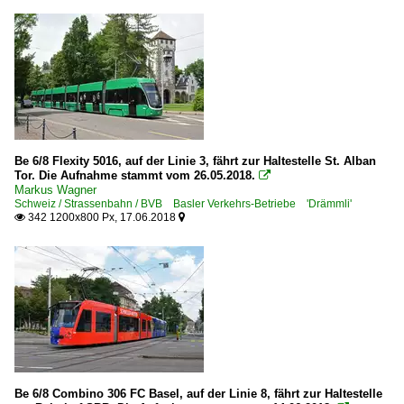
Be 6/8 Flexity 5016, auf der Linie 3, fährt zur Haltestelle St. Alban
Tor. Die Aufnahme stammt vom 26.05.2018.

Markus Wagner
Schweiz / Strassenbahn / BVB Basler Verkehrs-Betriebe 'Drämmli'
342 1200x800 Px, 17.06.2018


Be 6/8 Combino 306 FC Basel, auf der Linie 8, fährt zur Haltestelle