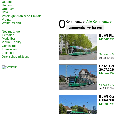
Ukraine
Ungarn
Uruguay
USA
Vereinigte Arabische Emirate
0
Vietnam
Kommentare,
Alle Kommentare
Weißrussland
Kommentar verfassen
Neuzugänge
Gemälde
Be 6/8 Fle
Modellbahn
Markus W
Virtual Reality
Gemischtes
Fotostellen
Zeitachse
Schweiz / 
Datenschutzerklärung
28
1200x

Be 6/8 Co
20.07.202
Markus W
Schweiz / 
23
1200x

Be 6/8 Co
Haltestel
Markus W