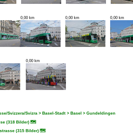
0,00 km
0,00 km
0,00 km
0,00 km
se/Svizzera/Svizra > Basel-Stadt > Basel > Gundeldingen
se (318 Bilder)
🗺
trasse (315 Bilder)
🗺