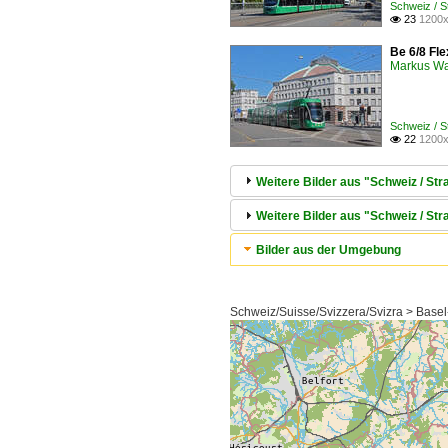
Schweiz / 
23
1200x

Be 6/8 Fle
Markus W
Schweiz / 
22
1200x

Weitere Bilder aus "Schweiz / S
Weitere Bilder aus "Schweiz / Str
Bilder aus der Umgebung
Schweiz/Suisse/Svizzera/Svizra > Basel