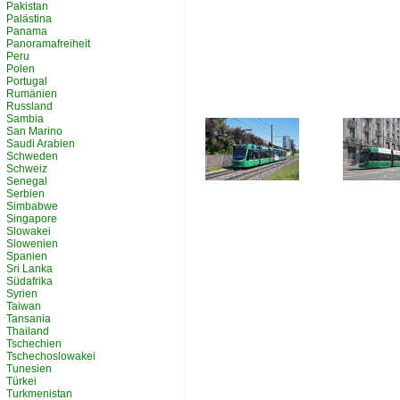
Pakistan
Palästina
Panama
Panoramafreiheit
Peru
Polen
Portugal
Rumänien
Russland
Sambia
San Marino
Saudi Arabien
Schweden
Schweiz
Senegal
Serbien
Simbabwe
Singapore
Slowakei
Slowenien
Spanien
Sri Lanka
Südafrika
Syrien
Taiwan
Tansania
Thailand
Tschechien
Tschechoslowakei
Tunesien
Türkei
Turkmenistan