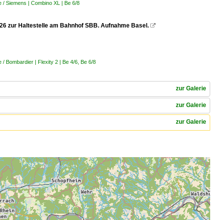
 / Siemens | Combino XL | Be 6/8
.2026 zur Haltestelle am Bahnhof SBB. Aufnahme Basel.

 Bombardier | Flexity 2 | Be 4/6, Be 6/8
zur Galerie
zur Galerie
zur Galerie