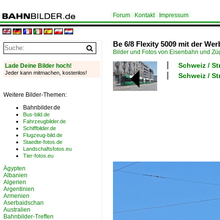
Forum
Kontakt
Impressum
Be 6/8 Flexity 5009 mit der Wer
Bilder und Fotos von Eisenbahn und Z
Schweiz / S
Lade Deine Bilder hoch!
Jeder kann mitmachen, kostenlos!
Schweiz / St
Weitere Bilder-Themen:
Bahnbilder.de
Bus-bild.de
Fahrzeugbilder.de
Schiffbilder.de
Flugzeug-bild.de
Staedte-fotos.de
Landschaftsfotos.eu
Tier-fotos.eu
Ägypten
Albanien
Algerien
Argentinien
Armenien
Aserbaidschan
Australien
Bahnbilder-Treffen