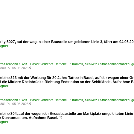
xity 5027, auf der wegen einer Baustelle umgeleiteten Linie 3, fährt am 04.05.
agner
Strassenbahn / BVB Basler Verkehrs-Betriebe 'Drämmli'
,
Schweiz / Strassenbahnfahrzeuge /
800 Px, 05.08.2026

mbino 323 mit der Werbung für 20 Jahre Tattoo in Basel, auf der wegen einer G
6 die Mittlere Rheinbrücke Richtung Endstation an der Schifflände. Aufnahme B
agner
Strassenbahn / BVB Basler Verkehrs-Betriebe 'Drämmli'
,
Schweiz / Strassenbahnfahrzeuge
801 Px, 05.08.2026

mbino 304, auf der wegen der Grossbaustelle am Marktplatz umgeleiteten Linie
le Kunstmuseum. Aufnahme Basel.

agner