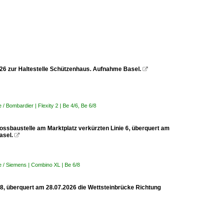
2026 zur Haltestelle Schützenhaus. Aufnahme Basel.

 Bombardier | Flexity 2 | Be 4/6, Be 6/8
rossbaustelle am Marktplatz verkürzten Linie 6, überquert am
asel.

 / Siemens | Combino XL | Be 6/8
 8, überquert am 28.07.2026 die Wettsteinbrücke Richtung