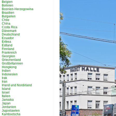
Belgien
Bolivien
Bosnien-Herzegowina
Brasilien
Bulgarien
Chile
China
Costa Rica
Dänemark
Deutschland
Ecuador
Eritrea
Estland
Finnland
Frankreich
Georgien
Griechenland
Großbritannien
Hongkong
Indien
Indonesien
Irak
Iran
Irland und Nordirland
Island
Israel
Italien
Jamaika
Japan
Jordanien
Jugoslawien
Kambodscha