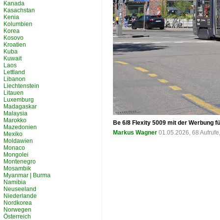
Kanada
Kasachstan
Kenia
Kolumbien
Korea
Kosovo
Kroatien
Kuba
Kuwait
Laos
Lettland
Libanon
Liechtenstein
Litauen
Luxemburg
Madagaskar
Malaysia
Marokko
Be 6/8 Flexity 5009 mit der Werbung f
Mazedonien
Markus Wagner
01.05.2026, 68 Aufruf
Mexiko
Moldawien
Monaco
Mongolei
Montenegro
Mosambik
Myanmar | Burma
Namibia
Neuseeland
Niederlande
Nordkorea
Norwegen
Österreich