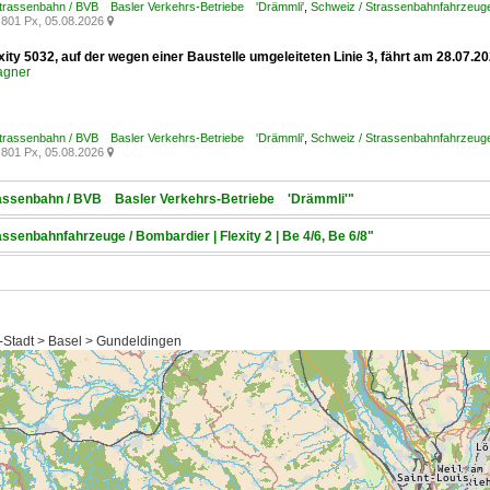
Strassenbahn / BVB Basler Verkehrs-Betriebe 'Drämmli'
,
Schweiz / Strassenbahnfahrzeuge
801 Px, 05.08.2026

xity 5032, auf der wegen einer Baustelle umgeleiteten Linie 3, fährt am 28.07
agner
Strassenbahn / BVB Basler Verkehrs-Betriebe 'Drämmli'
,
Schweiz / Strassenbahnfahrzeuge /
801 Px, 05.08.2026

trassenbahn / BVB Basler Verkehrs-Betriebe 'Drämmli'"
assenbahnfahrzeuge / Bombardier | Flexity 2 | Be 4/6, Be 6/8"
-Stadt > Basel > Gundeldingen