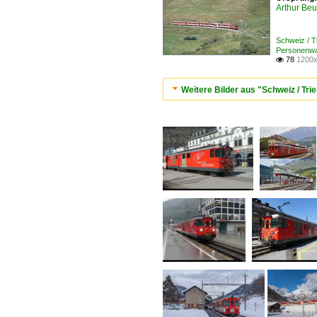
Arthur Be
Schweiz / 
Personenwa
78
1200x

Weitere Bilder aus "Schweiz / Tr