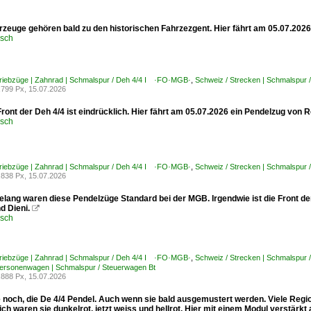
rzeuge gehören bald zu den historischen Fahrzezgent. Hier fährt am 05.07.202
usch
Triebzüge | Zahnrad | Schmalspur / Deh 4/4 I ·FO·MGB·
,
Schweiz / Strecken | Schmalspur
799 Px, 15.07.2026
ront der Deh 4/4 ist eindrücklich. Hier fährt am 05.07.2026 ein Pendelzug von
usch
Triebzüge | Zahnrad | Schmalspur / Deh 4/4 I ·FO·MGB·
,
Schweiz / Strecken | Schmalspur
838 Px, 15.07.2026
elang waren diese Pendelzüge Standard bei der MGB. Irgendwie ist die Front d
d Dieni.

usch
Triebzüge | Zahnrad | Schmalspur / Deh 4/4 I ·FO·MGB·
,
Schweiz / Strecken | Schmalspu
Personenwagen | Schmalspur / Steuerwagen Bt
888 Px, 15.07.2026
ie noch, die De 4/4 Pendel. Auch wenn sie bald ausgemustert werden. Viele Reg
ch waren sie dunkelrot, jetzt weiss und hellrot. Hier mit einem Modul verstär