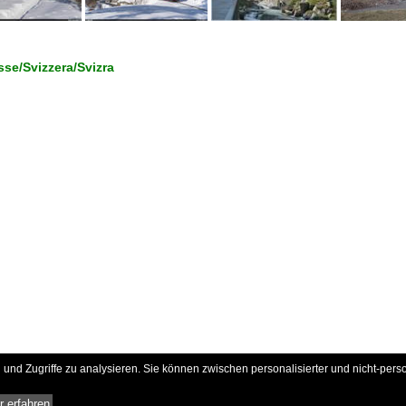
se/Svizzera/Svizra
und Zugriffe zu analysieren. Sie können zwischen personalisierter und nicht-pers
 erfahren