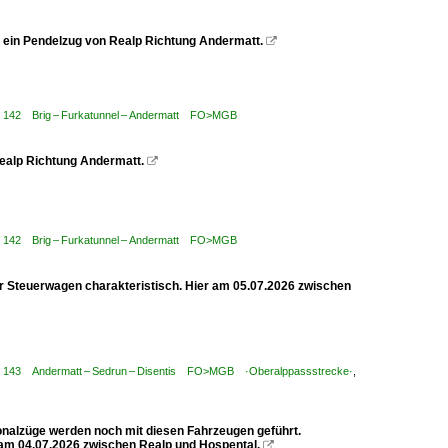
6 ein Pendelzug von Realp Richtung Andermatt.

 / 142 Brig – Furkatunnel – Andermatt FO>MGB
 Realp Richtung Andermatt.

 / 142 Brig – Furkatunnel – Andermatt FO>MGB
er Steuerwagen charakteristisch. Hier am 05.07.2026 zwischen
r / 143 Andermatt – Sedrun – Disentis FO>MGB ·Oberalppassstrecke·
,
ionalzüge werden noch mit diesen Fahrzeugen geführt.
kt am 04.07.2026 zwischen Realp und Hospental.
