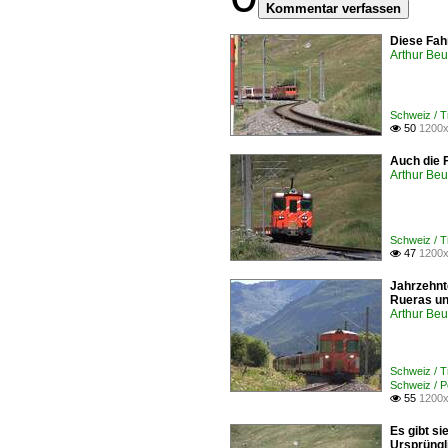
Kommentar verfassen
Diese Fah
Arthur Be
Schweiz / 
50
1200x

Auch die F
Arthur Be
Schweiz / 
47
1200x

Jahrzehnt
Rueras un
Arthur Be
Schweiz / 
Schweiz / 
55
1200x

Es gibt s
Ursprüngli