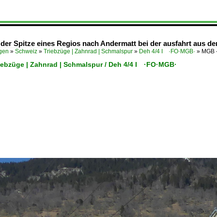
 der Spitze eines Regios nach Andermatt bei der ausfahrt aus d
ügen
»
Schweiz
»
Triebzüge | Zahnrad | Schmalspur
»
Deh 4/4 I ·FO·MGB·
»
MGB -
riebzüge | Zahnrad | Schmalspur / Deh 4/4 I ·FO·MGB·