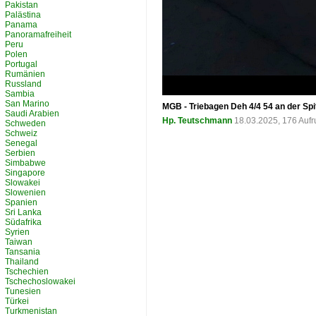
Pakistan
Palästina
Panama
Panoramafreiheit
Peru
Polen
Portugal
Rumänien
Russland
Sambia
San Marino
MGB - Triebagen Deh 4/4 54 an der Sp
Saudi Arabien
Hp. Teutschmann
18.03.2025, 176 Auf
Schweden
Schweiz
Senegal
Serbien
Simbabwe
Singapore
Slowakei
Slowenien
Spanien
Sri Lanka
Südafrika
Syrien
Taiwan
Tansania
Thailand
Tschechien
Tschechoslowakei
Tunesien
Türkei
Turkmenistan