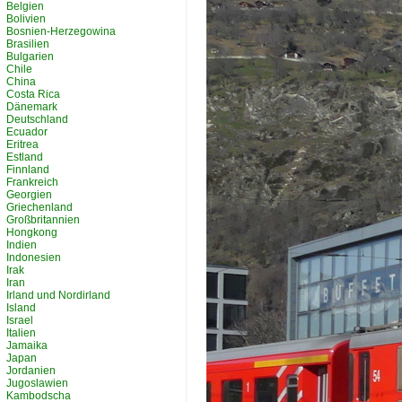
Belgien
Bolivien
Bosnien-Herzegowina
Brasilien
Bulgarien
Chile
China
Costa Rica
Dänemark
Deutschland
Ecuador
Eritrea
Estland
Finnland
Frankreich
Georgien
Griechenland
Großbritannien
Hongkong
Indien
Indonesien
Irak
Iran
Irland und Nordirland
Island
Israel
Italien
Jamaika
Japan
Jordanien
Jugoslawien
Kambodscha