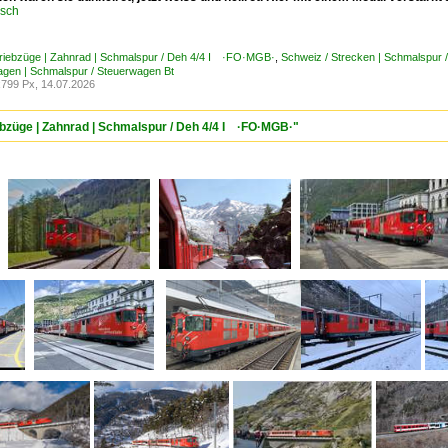
usch
Triebzüge | Zahnrad | Schmalspur / Deh 4/4 I ·FO·MGB·
,
Schweiz / Strecken | Schmalspur
gen | Schmalspur / Steuerwagen Bt
799 Px, 14.07.2026
iebzüge | Zahnrad | Schmalspur / Deh 4/4 I ·FO·MGB·"