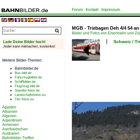
Forum
Kontakt
Impressum
MGB - Triebagen Deh 4/4 54 an
Bilder und Fotos von Eisenbahn und Z
Schweiz / T
Lade Deine Bilder hoch!
Jeder kann mitmachen, kostenlos!
Weitere Bilder-Themen:
Bahnbilder.de
Bus-bild.de
Fahrzeugbilder.de
Schiffbilder.de
Flugzeug-bild.de
Staedte-fotos.de
Landschaftsfotos.eu
Tier-fotos.eu
Ägypten
Albanien
Algerien
Argentinien
Armenien
Aserbaidschan
Australien
Bahnbilder-Treffen