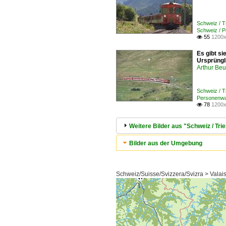
Schweiz / 
Schweiz / 
55
1200x

Es gibt s
Ursprüngli
Arthur Be
Schweiz / 
Personenwa
78
1200x

Weitere Bilder aus "Schweiz / Tr
Bilder aus der Umgebung
Schweiz/Suisse/Svizzera/Svizra > Valai