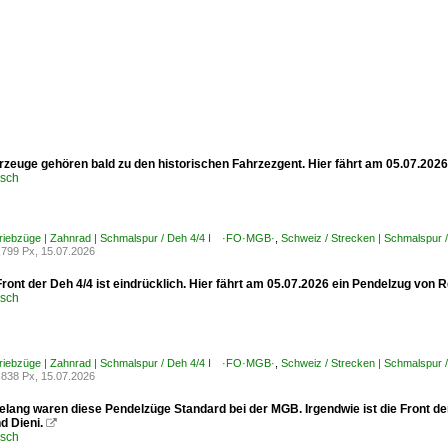
rzeuge gehören bald zu den historischen Fahrzezgent. Hier fährt am 05.07.202
usch
Triebzüge | Zahnrad | Schmalspur / Deh 4/4 I ·FO·MGB·
,
Schweiz / Strecken | Schmalspur
799 Px, 15.07.2026
ront der Deh 4/4 ist eindrücklich. Hier fährt am 05.07.2026 ein Pendelzug von
usch
Triebzüge | Zahnrad | Schmalspur / Deh 4/4 I ·FO·MGB·
,
Schweiz / Strecken | Schmalspur
838 Px, 15.07.2026
elang waren diese Pendelzüge Standard bei der MGB. Irgendwie ist die Front d
d Dieni.

usch