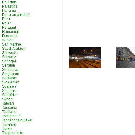
Pakistan
Palästina
Panama
Panoramafreiheit
Peru
Polen
Portugal
Rumänien
Russland
Sambia
San Marino
Saudi Arabien
Schweden
Schweiz
Senegal
Serbien
Simbabwe
Singapore
Slowakei
Slowenien
Spanien
Sri Lanka
Südafrika
Syrien
Taiwan
Tansania
Thailand
Tschechien
Tschechoslowakei
Tunesien
Türkei
Turkmenistan