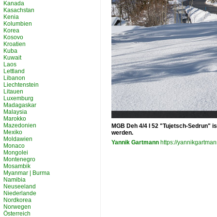
Kanada
Kasachstan
Kenia
Kolumbien
Korea
Kosovo
Kroatien
Kuba
Kuwait
Laos
Lettland
Libanon
Liechtenstein
Litauen
Luxemburg
Madagaskar
Malaysia
Marokko
Mazedonien
MGB Deh 4/4 I 52 "Tujetsch-Sedrun" i
Mexiko
werden.
Moldawien
Yannik Gartmann
https://yannikgartman
Monaco
Mongolei
Montenegro
Mosambik
Myanmar | Burma
Namibia
Neuseeland
Niederlande
Nordkorea
Norwegen
Österreich