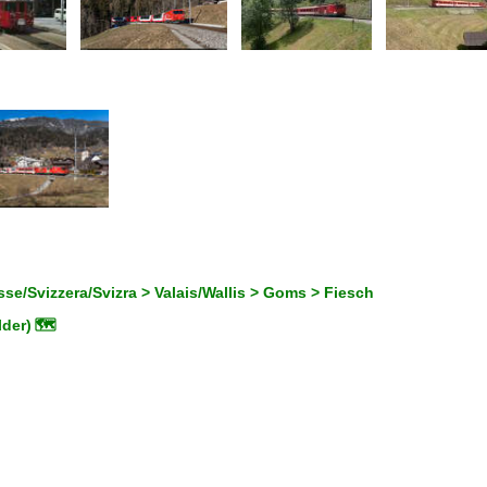
se/Svizzera/Svizra > Valais/Wallis > Goms > Fiesch
lder)
🗺