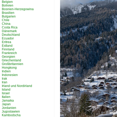
Belgien
Bolivien
Bosnien-Herzegowina
Brasilien
Bulgarien
Chile
China
Costa Rica
Dänemark
Deutschland
Ecuador
Eritrea
Estland
Finnland
Frankreich
Georgien
Griechenland
Großbritannien
Hongkong
Indien
Indonesien
Irak
Iran
Irland und Nordirland
Island
Israel
Italien
Jamaika
Japan
Jordanien
Jugoslawien
Kambodscha