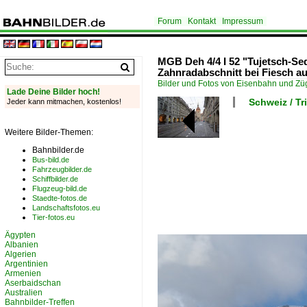
Forum
Kontakt
Impressum
MGB Deh 4/4 I 52 "Tujetsch-Se
Zahnradabschnitt bei Fiesch 
Bilder und Fotos von Eisenbahn und Z
Lade Deine Bilder hoch!
Schweiz / T
Jeder kann mitmachen, kostenlos!
Weitere Bilder-Themen:
Bahnbilder.de
Bus-bild.de
Fahrzeugbilder.de
Schiffbilder.de
Flugzeug-bild.de
Staedte-fotos.de
Landschaftsfotos.eu
Tier-fotos.eu
Ägypten
Albanien
Algerien
Argentinien
Armenien
Aserbaidschan
Australien
Bahnbilder-Treffen