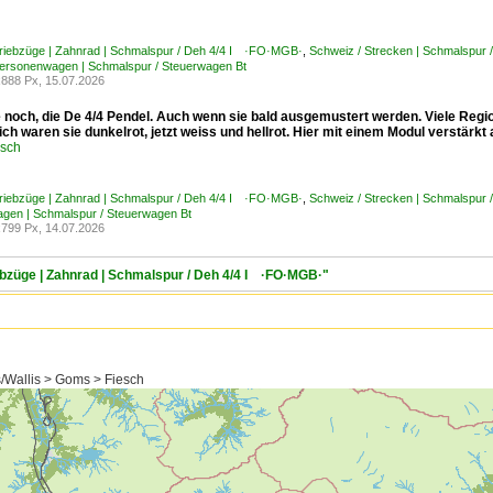
Triebzüge | Zahnrad | Schmalspur / Deh 4/4 I ·FO·MGB·
,
Schweiz / Strecken | Schmalspu
Personenwagen | Schmalspur / Steuerwagen Bt
888 Px, 15.07.2026
ie noch, die De 4/4 Pendel. Auch wenn sie bald ausgemustert werden. Viele Reg
ch waren sie dunkelrot, jetzt weiss und hellrot. Hier mit einem Modul verstär
usch
Triebzüge | Zahnrad | Schmalspur / Deh 4/4 I ·FO·MGB·
,
Schweiz / Strecken | Schmalspur
gen | Schmalspur / Steuerwagen Bt
799 Px, 14.07.2026
iebzüge | Zahnrad | Schmalspur / Deh 4/4 I ·FO·MGB·"
s/Wallis > Goms > Fiesch