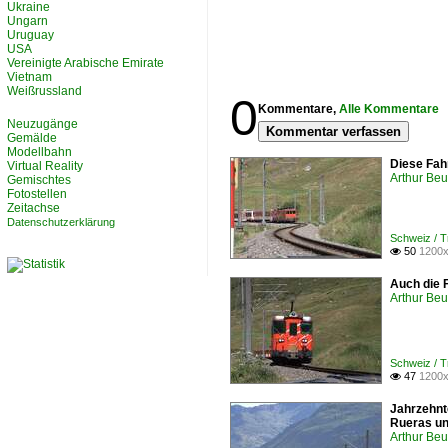
Ukraine
Ungarn
Uruguay
USA
Vereinigte Arabische Emirate
Vietnam
Weißrussland
0
Kommentare,
Alle Kommentare
Neuzugänge
Kommentar verfassen
Gemälde
Modellbahn
Diese Fah
Virtual Reality
Arthur Be
Gemischtes
Fotostellen
Zeitachse
Datenschutzerklärung
Schweiz / 
50
1200x

Auch die F
Arthur Be
Schweiz / 
47
1200x

Jahrzehnt
Rueras un
Arthur Be