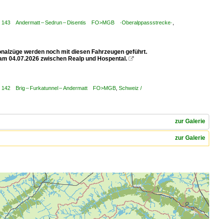
r / 143 Andermatt – Sedrun – Disentis FO>MGB ·Oberalppassstrecke·
,
ionalzüge werden noch mit diesen Fahrzeugen geführt.
kt am 04.07.2026 zwischen Realp und Hospental.

 / 142 Brig – Furkatunnel – Andermatt FO>MGB
,
Schweiz /
zur Galerie
zur Galerie