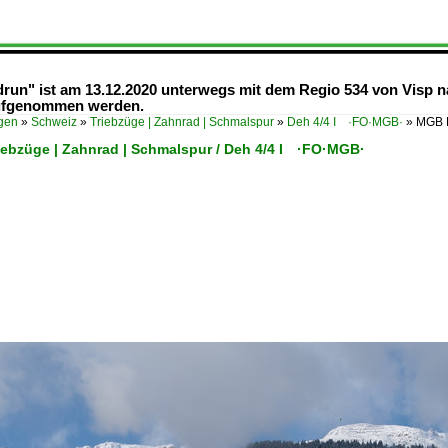
drun" ist am 13.12.2020 unterwegs mit dem Regio 534 von Visp 
aufgenommen werden.
ügen
»
Schweiz
»
Triebzüge | Zahnrad | Schmalspur
»
Deh 4/4 I ·FO·MGB·
»
MGB D
riebzüge | Zahnrad | Schmalspur / Deh 4/4 I ·FO·MGB·