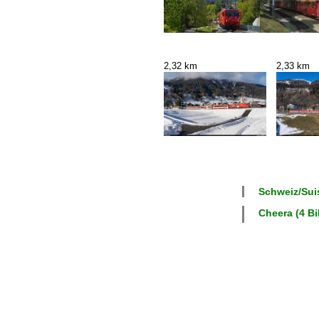
2,32 km
2,33 km
Schweiz/Suis
Cheera (4 Bi