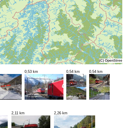
(C) OpenStreetMa
0,53 km
0,54 km
0,54 km
2,11 km
2,26 km