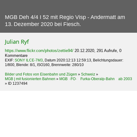
MGB Deh 4/4 I 52 mit Regio Visp - Andermatt am
13.
Dezember 2020 bei Fiesch.
Julian Ryf
https://www.flickr.com/photos/zettie94/
20.12.2020, 291 Aufrufe, 0
Kommentare
EXIF:
SONY ILCE-7M3
, Datum 2020:12:13 12:59:13, Belichtungsdauer:
1/800, Blende: 8/1, ISO160, Brennweite: 280/10
Bilder und Fotos von Eisenbahn und Zügen
»
Schweiz
»
MGB | mit fusionierten Bahnen
»
MGB ·FO· Furka-Oberalp-Bahn ab 2003
»
ID 1237494