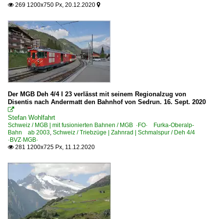
269 1200x750 Px, 20.12.2020


Der MGB Deh 4/4 I 23 verlässt mit seinem Regionalzug von
Disentis nach Andermatt den Bahnhof von Sedrun. 16. Sept. 2020

Stefan Wohlfahrt
Schweiz / MGB | mit fusionierten Bahnen / MGB ·FO· Furka-Oberalp-
Bahn ab 2003
,
Schweiz / Triebzüge | Zahnrad | Schmalspur / Deh 4/4
·BVZ·MGB·
281 1200x725 Px, 11.12.2020
