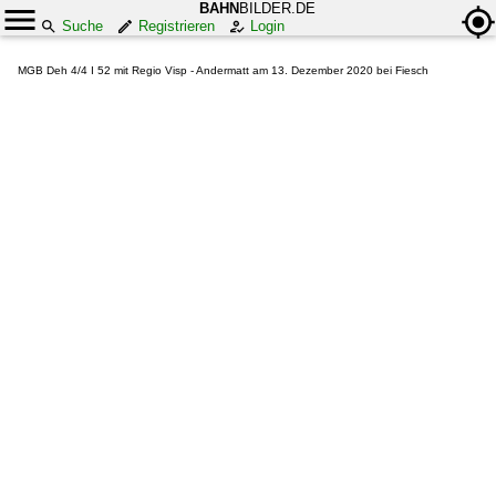
BAHN
BILDER.DE
Suche
Registrieren
Login
MGB Deh 4/4 I 52 mit Regio Visp - Andermatt am 13. Dezember 2020 bei Fiesch