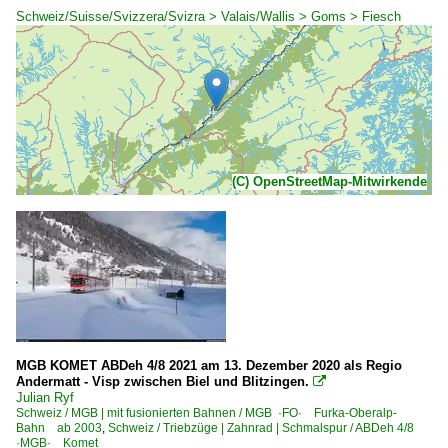
Schweiz/Suisse/Svizzera/Svizra > Valais/Wallis > Goms > Fiesch
(C) OpenStreetMap-Mitwirkende
MGB KOMET ABDeh 4/8 2021 am 13. Dezember 2020 als Regio
Andermatt - Visp zwischen Biel und Blitzingen.

Julian Ryf
Schweiz / MGB | mit fusionierten Bahnen / MGB ·FO· Furka-Oberalp-
Bahn ab 2003
,
Schweiz / Triebzüge | Zahnrad | Schmalspur / ABDeh 4/8
·MGB· Komet