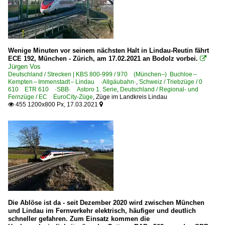
Wenige Minuten vor seinem nächsten Halt in Lindau-Reutin fährt
ECE 192, München - Zürich, am 17.02.2021 an Bodolz vorbei.

Jürgen Vos
Deutschland / Strecken | KBS 800-999 / 970 (München–) Buchloe –
Kempten – Immenstadt – Lindau ·Allgäubahn·
,
Schweiz / Triebzüge / 0
610 ETR 610 ·SBB· Astoro 1. Serie
,
Deutschland / Regional- und
Fernzüge / EC EuroCity-Züge
,
Züge im Landkreis Lindau
455 1200x800 Px, 17.03.2021


Die Ablöse ist da - seit Dezember 2020 wird zwischen München
und Lindau im Fernverkehr elektrisch, häufiger und deutlich
schneller gefahren. Zum Einsatz kommen die