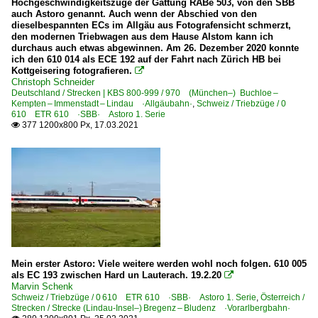
Hochgeschwindigkeitszüge der Gattung RABe 503, von den SBB
auch Astoro genannt. Auch wenn der Abschied von den
dieselbespannten ECs im Allgäu aus Fotografensicht schmerzt,
den modernen Triebwagen aus dem Hause Alstom kann ich
durchaus auch etwas abgewinnen. Am 26. Dezember 2020 konnte
ich den 610 014 als ECE 192 auf der Fahrt nach Zürich HB bei
Kottgeisering fotografieren.

Christoph Schneider
Deutschland / Strecken | KBS 800-999 / 970 (München–) Buchloe –
Kempten – Immenstadt – Lindau ·Allgäubahn·
,
Schweiz / Triebzüge / 0
610 ETR 610 ·SBB· Astoro 1. Serie
377 1200x800 Px, 17.03.2021

Mein erster Astoro: Viele weitere werden wohl noch folgen. 610 005
als EC 193 zwischen Hard un Lauterach. 19.2.20

Marvin Schenk
Schweiz / Triebzüge / 0 610 ETR 610 ·SBB· Astoro 1. Serie
,
Österreich /
Strecken / Strecke (Lindau-Insel–) Bregenz – Bludenz ·Vorarlbergbahn·