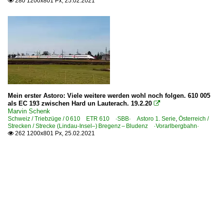
280 1200x801 Px, 25.02.2021

Mein erster Astoro: Viele weitere werden wohl noch folgen. 610 005
als EC 193 zwischen Hard un Lauterach. 19.2.20

Marvin Schenk
Schweiz / Triebzüge / 0 610 ETR 610 ·SBB· Astoro 1. Serie
,
Österreich /
Strecken / Strecke (Lindau-Insel–) Bregenz – Bludenz ·Vorarlbergbahn·
262 1200x801 Px, 25.02.2021
