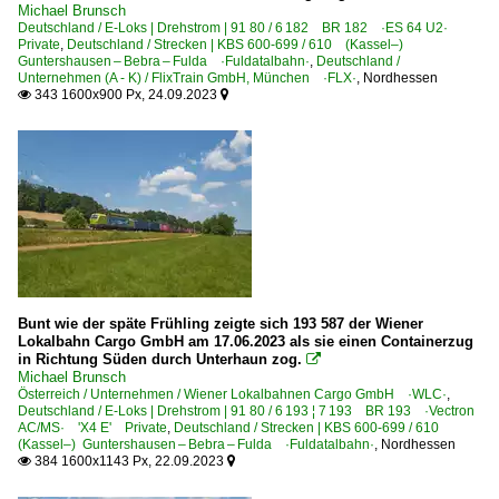
Michael Brunsch
Deutschland / E-Loks | Drehstrom | 91 80 / 6 182 BR 182 ·ES 64 U2·
Private
,
Deutschland / Strecken | KBS 600-699 / 610 (Kassel–)
Guntershausen – Bebra – Fulda ·Fuldatalbahn·
,
Deutschland /
Unternehmen (A - K) / FlixTrain GmbH, München ·FLX·
,
Nordhessen
343 1600x900 Px, 24.09.2023


Bunt wie der späte Frühling zeigte sich 193 587 der Wiener
Lokalbahn Cargo GmbH am 17.06.2023 als sie einen Containerzug
in Richtung Süden durch Unterhaun zog.

Michael Brunsch
Österreich / Unternehmen / Wiener Lokalbahnen Cargo GmbH ·WLC·
,
Deutschland / E-Loks | Drehstrom | 91 80 / 6 193 ¦ 7 193 BR 193 ·Vectron
AC/MS· 'X4 E' Private
,
Deutschland / Strecken | KBS 600-699 / 610
(Kassel–) Guntershausen – Bebra – Fulda ·Fuldatalbahn·
,
Nordhessen
384 1600x1143 Px, 22.09.2023

