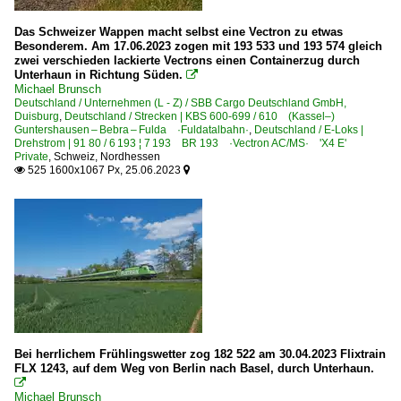
Das Schweizer Wappen macht selbst eine Vectron zu etwas
Besonderem. Am 17.06.2023 zogen mit 193 533 und 193 574 gleich
zwei verschieden lackierte Vectrons einen Containerzug durch
Unterhaun in Richtung Süden.

Michael Brunsch
Deutschland / Unternehmen (L - Z) / SBB Cargo Deutschland GmbH,
Duisburg
,
Deutschland / Strecken | KBS 600-699 / 610 (Kassel–)
Guntershausen – Bebra – Fulda ·Fuldatalbahn·
,
Deutschland / E-Loks |
Drehstrom | 91 80 / 6 193 ¦ 7 193 BR 193 ·Vectron AC/MS· 'X4 E'
Private
,
Schweiz
,
Nordhessen
525 1600x1067 Px, 25.06.2023


Bei herrlichem Frühlingswetter zog 182 522 am 30.04.2023 Flixtrain
FLX 1243, auf dem Weg von Berlin nach Basel, durch Unterhaun.

Michael Brunsch