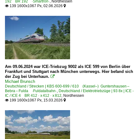
192 BR 192 ·Smartron·
,
Nordhessen
139 1600x1067 Px, 02.06.2026


Am 09.06.2024 war ICE-Triebzug 9002 als ICE 599 von Berlin über
Frankfurt und Stuttgart nach München unterwegs. Hier befand sich
der Zug bei Unterhaun.

Michael Brunsch
Deutschland / Strecken | KBS 600-699 / 610 (Kassel–) Guntershausen –
Bebra – Fulda ·Fuldatalbahn·
,
Deutschland / Elektrotriebzüge | 93 8x | ICE -
IC / ICE 4 BR 412 · x 412 · x 812
,
Nordhessen
199 1600x1067 Px, 15.03.2026

