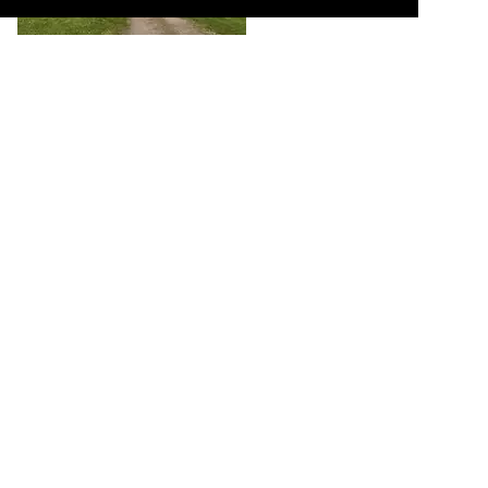
Der Frühling zeigte sich am 30.04.2023 von seiner schönsten Seite,
als 185 213 mit einer weiteren 185 einen Güterzug mit offenen
Wagen durch Unterhaun in Richtung Fulda zog.

Michael Brunsch
Deutschland / Strecken | KBS 600-699 / 610 (Kassel–) Guntershausen –
Bebra – Fulda ·Fuldatalbahn·
,
Deutschland / E-Loks | Drehstrom | 91 80 / 6
185 BR 185 ·Traxx AC1/2·
,
Nordhessen
366 1600x1200 Px, 13.06.2023


Offensichtlich als Leerfahrt war 401 555 am 18.12.2022 bei
Unterhaun in Richtung Süden unterwegs.

Michael Brunsch
Deutschland / Strecken | KBS 600-699 / 610 (Kassel–) Guntershausen –
Bebra – Fulda ·Fuldatalbahn·
,
Deutschland / Elektrotriebzüge | 93 8x | ICE -