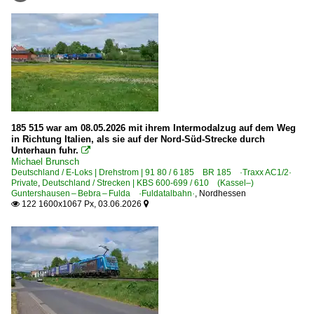
185 515 war am 08.05.2026 mit ihrem Intermodalzug auf dem Weg
in Richtung Italien, als sie auf der Nord-Süd-Strecke durch
Unterhaun fuhr.

Michael Brunsch
Deutschland / E-Loks | Drehstrom | 91 80 / 6 185 BR 185 ·Traxx AC1/2·
Private
,
Deutschland / Strecken | KBS 600-699 / 610 (Kassel–)
Guntershausen – Bebra – Fulda ·Fuldatalbahn·
,
Nordhessen
122 1600x1067 Px, 03.06.2026

