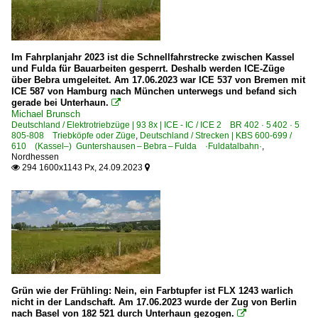
Im Fahrplanjahr 2023 ist die Schnellfahrstrecke zwischen Kassel
und Fulda für Bauarbeiten gesperrt. Deshalb werden ICE-Züge
über Bebra umgeleitet. Am 17.06.2023 war ICE 537 von Bremen mit
ICE 587 von Hamburg nach München unterwegs und befand sich
gerade bei Unterhaun.

Michael Brunsch
Deutschland / Elektrotriebzüge | 93 8x | ICE - IC / ICE 2 BR 402 · 5 402 · 5
805-808 Triebköpfe oder Züge
,
Deutschland / Strecken | KBS 600-699 /
610 (Kassel–) Guntershausen – Bebra – Fulda ·Fuldatalbahn·
,
Nordhessen
294 1600x1143 Px, 24.09.2023


Grün wie der Frühling: Nein, ein Farbtupfer ist FLX 1243 warlich
nicht in der Landschaft. Am 17.06.2023 wurde der Zug von Berlin
nach Basel von 182 521 durch Unterhaun gezogen.
