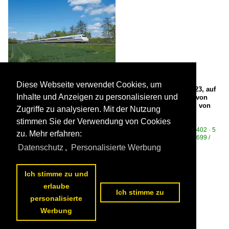
Diese Webseite verwendet Cookies, um
In geänderter Wagenreihung verkehrte ICE 537 am 30.04.2023, auf
Inhalte und Anzeigen zu personalisieren und
dem Weg von Oldenburg nach München und hatte ICE 587 von
Hamburg-Altona nach München dabei. ICE 537 wurde dabei von
Zugriffe zu analysieren. Mit der Nutzung
402 012 gebildet.

stimmen Sie der Verwendung von Cookies
Michael Brunsch
Deutschland / Elektrotriebzüge | 93 8x | ICE - IC / ICE 2 BR 402 · 5 402 · 5
zu. Mehr erfahren:
805-808 Triebköpfe oder Züge
,
Deutschland / Strecken | KBS 600-699 /
610 (Kassel–) Guntershausen – Bebra – Fulda ·Fuldatalbahn·
,
Datenschutz
,
Personalisierte Werbung
Nordhessen
721 1600x1200 Px, 13.06.2023


Ich stimme zu und
erlaube
Ich stimme zu
personalisierte
Werbung