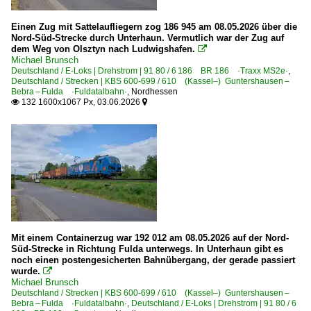
Einen Zug mit Sattelaufliegern zog 186 945 am 08.05.2026 über die
Nord-Süd-Strecke durch Unterhaun. Vermutlich war der Zug auf
dem Weg von Olsztyn nach Ludwigshafen.

Michael Brunsch
Deutschland / E-Loks | Drehstrom | 91 80 / 6 186 BR 186 ·Traxx MS2e·
,
Deutschland / Strecken | KBS 600-699 / 610 (Kassel–) Guntershausen –
Bebra – Fulda ·Fuldatalbahn·
,
Nordhessen
132 1600x1067 Px, 03.06.2026


Mit einem Containerzug war 192 012 am 08.05.2026 auf der Nord-
Süd-Strecke in Richtung Fulda unterwegs. In Unterhaun gibt es
noch einen postengesicherten Bahnübergang, der gerade passiert
wurde.

Michael Brunsch
Deutschland / Strecken | KBS 600-699 / 610 (Kassel–) Guntershausen –
Bebra – Fulda ·Fuldatalbahn·
,
Deutschland / E-Loks | Drehstrom | 91 80 / 6