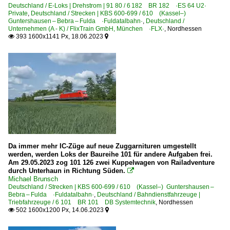
Deutschland / E-Loks | Drehstrom | 91 80 / 6 182 BR 182 ·ES 64 U2·
Private
,
Deutschland / Strecken | KBS 600-699 / 610 (Kassel–)
Guntershausen – Bebra – Fulda ·Fuldatalbahn·
,
Deutschland /
Unternehmen (A - K) / FlixTrain GmbH, München ·FLX·
,
Nordhessen
393 1600x1141 Px, 18.06.2023


Da immer mehr IC-Züge auf neue Zuggarnituren umgestellt
werden, werden Loks der Baureihe 101 für andere Aufgaben frei.
Am 29.05.2023 zog 101 126 zwei Kuppelwagen von Railadventure
durch Unterhaun in Richtung Süden.

Michael Brunsch
Deutschland / Strecken | KBS 600-699 / 610 (Kassel–) Guntershausen –
Bebra – Fulda ·Fuldatalbahn·
,
Deutschland / Bahndienstfahrzeuge |
Triebfahrzeuge / 6 101 BR 101 DB Systemtechnik
,
Nordhessen
502 1600x1200 Px, 14.06.2023

