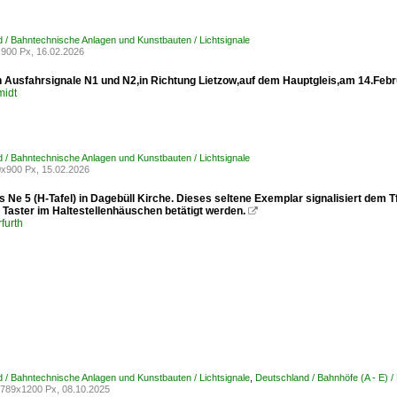
 / Bahntechnische Anlagen und Kunstbauten / Lichtsignale
900 Px, 16.02.2026
n Ausfahrsignale N1 und N2,in Richtung Lietzow,auf dem Hauptgleis,am 14.Feb
midt
 / Bahntechnische Anlagen und Kunstbauten / Lichtsignale
x900 Px, 15.02.2026
s Ne 5 (H-Tafel) in Dagebüll Kirche. Dieses seltene Exemplar signalisiert dem
 Taster im Haltestellenhäuschen betätigt werden.

furth
 / Bahntechnische Anlagen und Kunstbauten / Lichtsignale
,
Deutschland / Bahnhöfe (A - E) /
789x1200 Px, 08.10.2025