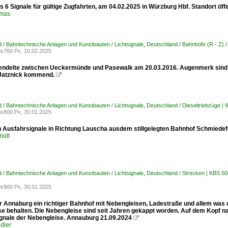
s 6 Signale für gültige Zugfahrten, am 04.02.2025 in Würzburg Hbf. Standort öf
omas
 / Bahntechnische Anlagen und Kunstbauten / Lichtsignale
,
Deutschland / Bahnhöfe (R - Z
x760 Px, 10.02.2025
endelte zwischen Ueckermünde und Pasewalk am 20.03.2016. Augenmerk sind d
 Jatznick kommend.

 / Bahntechnische Anlagen und Kunstbauten / Lichtsignale
,
Deutschland / Dieseltriebzüge |
x800 Px, 30.01.2025
n Ausfahrsignale in Richtung Lauscha ausdem stillgelegten Bahnhof Schmiedef
midt
 / Bahntechnische Anlagen und Kunstbauten / Lichtsignale
,
Deutschland / Strecken | KBS 5
x900 Px, 30.01.2025
r Annaburg ein richtiger Bahnhof mit Nebengleisen, Ladestraße und allem was 
se behalten. Die Nebengleise sind seit Jahren gekappt worden. Auf dem Kopf n
gnale der Nebengleise. Annauburg 21.09.2024

dler