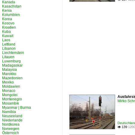
Kanada
Kasachstan
Kenia
Kolumbien
Korea
Kosovo
Kroatien
Kuba
Kuwait
Laos
Lettland
Libanon
Liechtenstein
Litauen
Luxemburg
Madagaskar
Malaysia
Marokko
Mazedonien
Mexiko
Moldawien
Monaco
Mongolei
Ausfahrsi
Montenegro
Mirko Sch
Mosambik
Myanmar | Burma
Namibia
Neuseeland
Niederlande
Deutschland
Nordkorea
139
1200

Norwegen
Österreich