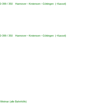
00-399 / 350 Hannover – Kreiensen – Göttingen (–Kassel)
00-399 / 350 Hannover – Kreiensen – Göttingen (–Kassel)
 Weimar (alle Bahnhöfe)