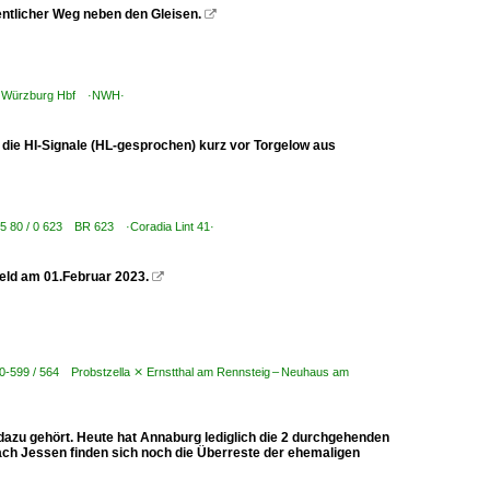
fentlicher Weg neben den Gleisen.

) / Würzburg Hbf ·NWH·
ie HI-Signale (HL-gesprochen) kurz vor Torgelow aus
 95 80 / 0 623 BR 623 ·Coradia Lint 41·
eld am 01.Februar 2023.

00-599 / 564 Probstzella ⨯ Ernstthal am Rennsteig – Neuhaus am
dazu gehört. Heute hat Annaburg lediglich die 2 durchgehenden
ach Jessen finden sich noch die Überreste der ehemaligen