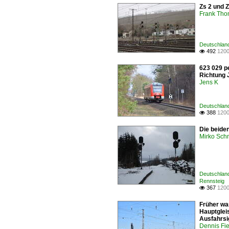
Zs 2 und Z
Frank Th
Deutschland
492
1200

623 029 p
Richtung
Jens K
Deutschland
388
1200

Die beide
Mirko Sch
Deutschland
Rennsteig
367
1200

Früher wa
Hauptglei
Ausfahrsi
Dennis Fie