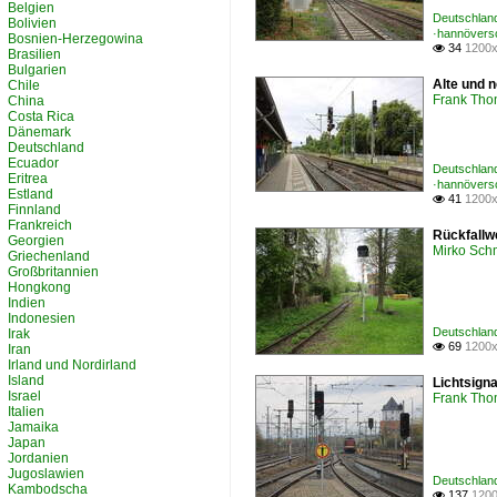
Belgien
Deutschland
Bolivien
·hannövers
Bosnien-Herzegowina
34
1200x

Brasilien
Bulgarien
Alte und n
Chile
Frank Th
China
Costa Rica
Dänemark
Deutschland
Ecuador
Deutschland
Eritrea
·hannövers
Estland
41
1200x

Finnland
Frankreich
Rückfallw
Georgien
Mirko Sch
Griechenland
Großbritannien
Hongkong
Indien
Indonesien
Deutschland
Irak
69
1200x

Iran
Irland und Nordirland
Island
Lichtsign
Israel
Frank Th
Italien
Jamaika
Japan
Jordanien
Jugoslawien
Deutschland
Kambodscha
137
1200
