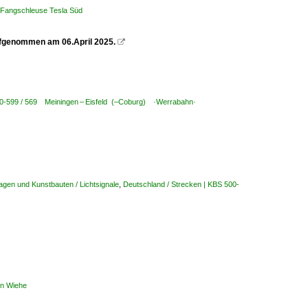
/ Fangschleuse Tesla Süd
ufgenommen am 06.April 2025.

00-599 / 569 Meiningen – Eisfeld (–Coburg) ·Werrabahn·
agen und Kunstbauten / Lichtsignale
,
Deutschland / Strecken | KBS 500-
hn Wiehe