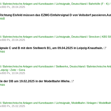
 / Bahntechnische Anlagen und Kunstbauten / Lichtsignale
,
Deutschland / Bahnhöfe (F - K) 
x900 Px, 28.04.2025
Richtung Eisfeld müssen das EZMG Einfahrsignal D von Veilsdorf passieren.A
midt
 / Bahntechnische Anlagen und Kunstbauten / Lichtsignale
,
Deutschland / Strecken | KBS 5
x900 Px, 20.04.2025
ignale C und B mit dem Stellwerk B1, am 09.04.2025 in Leipzig-Knauthain.

omas
 / Bahntechnische Anlagen und Kunstbauten / Stellwerke
,
Deutschland / Bahntechnische Anl
eipzig – Zeitz – Gera
x800 Px, 10.04.2025
ale der DB am 19.02.2025 in der Modellbahn Wiehe.

omas
 / Bahntechnische Anlagen und Kunstbauten / Lichtsignale
,
Modellbahn / Anlagen / Modellba
x900 Px, 25.02.2025