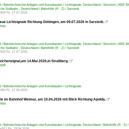
 / Bahntechnische Anlagen und Kunstbauten / Lichtsignale
,
Deutschland / Strecken | KBS 3
che Südbahn·
,
Deutschland / Bahnhöfe (R - Z) / Sarstedt
800 Px, 17.07.2026
eue Lichtsignale Richtung Göttingen, am 09.07.2026 in Sarstedt.

omas
 / Bahntechnische Anlagen und Kunstbauten / Lichtsignale
,
Deutschland / Strecken | KBS 3
che Südbahn·
,
Deutschland / Bahnhöfe (R - Z) / Sarstedt
818 Px, 17.07.2026
eichensignal,am 14.Mai 2026,in Straßberg.

midt
 / Bahntechnische Anlagen und Kunstbauten / Lichtsignale
900 Px, 17.06.2026
ale im Bahnhof Weimar, am 10.04.2026 mit Blick Richtung Apolda.

omas
 / Bahntechnische Anlagen und Kunstbauten / Lichtsignale
,
Deutschland / Bahnhöfe (R - Z) /
x912 Px, 19.04.2026