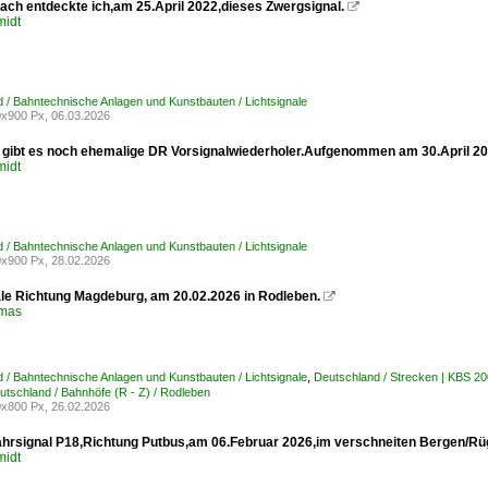
bach entdeckte ich,am 25.April 2022,dieses Zwergsignal.

midt
 / Bahntechnische Anlagen und Kunstbauten / Lichtsignale
x900 Px, 06.03.2026
 gibt es noch ehemalige DR Vorsignalwiederholer.Aufgenommen am 30.April 20
midt
 / Bahntechnische Anlagen und Kunstbauten / Lichtsignale
x900 Px, 28.02.2026
ale Richtung Magdeburg, am 20.02.2026 in Rodleben.

omas
 / Bahntechnische Anlagen und Kunstbauten / Lichtsignale
,
Deutschland / Strecken | KBS 2
utschland / Bahnhöfe (R - Z) / Rodleben
x800 Px, 26.02.2026
hrsignal P18,Richtung Putbus,am 06.Februar 2026,im verschneiten Bergen/Rü
midt