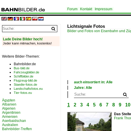
Forum
Kontakt
Impressum
Lichtsignale Fotos
Bilder und Fotos von Eisenbahn und Z
Lade Deine Bilder hoch!
Jeder kann mitmachen, kostenlos!
Weitere Bilder-Themen:
Bahnbilder.de
Bus-bild.de
Fahrzeugbilder.de
Schiffbilder.de
Flugzeug-bild.de
auch einsortiert in: Alle
Staedte-fotos.de
×
Jahre: Alle
Landschaftsfotos.eu
Alle Kategorien
×
Tier-fotos.eu
Bahnbilder-Treffen
Alle Jahre
Ägypten
Deutschland
1950
Albanien
1
2
3
4
5
6
7
8
9
10
Modellbahn
1990
Algerien
Schweiz
2000
Argentinien
Das Stellw
2010
Armenien
Frank Th
2020
Aserbaidschan
Australien
Bahnbilder-Treffen