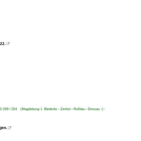
22.

00-299 / 254 (Magdeburg–) Biederitz – Zerbst – Roßlau – Dessau (–
gen.
