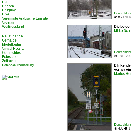
Ukraine
Ungarn
Uruguay
Deutschland
USA
85
1200x

Vereinigte Arabische Emirate
Vietnam
Weißrussland
Die beide
Mirko Sch
Neuzugänge
Gemälde
Modellbahn
Virtual Reality
Deutschland
Gemischtes
181
1200

Fotostellen
Zeitachse
Datenschutzerklärung
Blinkende
vorher ein
Marius Her
Deutschland
485

 1