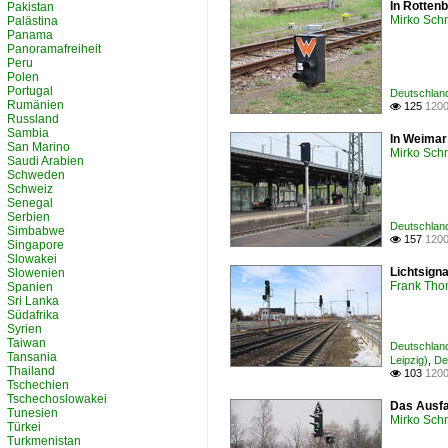
In Rotten
Pakistan
Mirko Sch
Palästina
Panama
Panoramafreiheit
Peru
Polen
Portugal
Deutschland
Rumänien
125
1200

Russland
Sambia
In Weimar
San Marino
Mirko Sch
Saudi Arabien
Schweden
Schweiz
Senegal
Serbien
Deutschland
Simbabwe
157
1200

Singapore
Slowakei
Lichtsign
Slowenien
Frank Th
Spanien
Sri Lanka
Südafrika
Syrien
Taiwan
Deutschland
Tansania
Leipzig)
,
De
Thailand
103
1200

Tschechien
Tschechoslowakei
Das Ausfa
Tunesien
Mirko Sch
Türkei
Turkmenistan