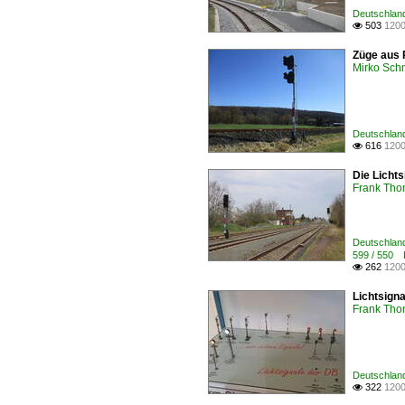
Deutschland
503
1200

Züge aus 
Mirko Sch
Deutschland
616
1200

Die Lichts
Frank Th
Deutschland
599 / 550 L
262
1200

Lichtsign
Frank Th
Deutschland
322
1200
