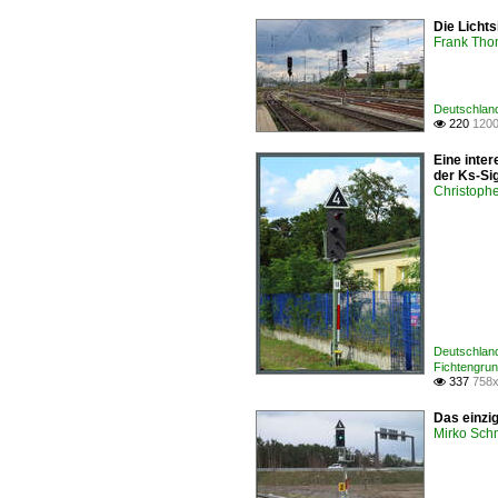
Die Licht
Frank Th
Deutschland
220
1200

Eine inte
der Ks-Si
Christophe
Deutschland
Fichtengru
337
758x

Das einzi
Mirko Sch