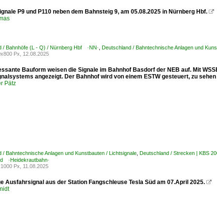
signale P9 und P110 neben dem Bahnsteig 9, am 05.08.2025 in Nürnberg Hbf.

omas
 / Bahnhöfe (L - Q) / Nürnberg Hbf ·NN·
,
Deutschland / Bahntechnische Anlagen und Kunst
x800 Px, 12.08.2025
ressante Bauform weisen die Signale im Bahnhof Basdorf der NEB auf. Mit WSSB
gnalsystems angezeigt. Der Bahnhof wird von einem ESTW gesteuert, zu sehen i
r Pätz
 / Bahntechnische Anlagen und Kunstbauten / Lichtsignale
,
Deutschland / Strecken | KBS 2
nd ·Heidekrautbahn·
1000 Px, 11.08.2025
ge Ausfahrsignal aus der Station Fangschleuse Tesla Süd am 07.April 2025.

midt