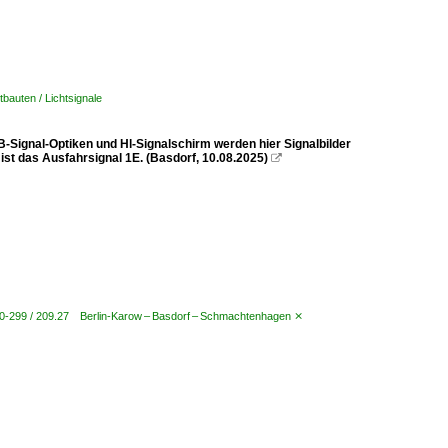
bauten / Lichtsignale
-Signal-Optiken und Hl-Signalschirm werden hier Signalbilder
st das Ausfahrsignal 1E. (Basdorf, 10.08.2025)

00-299 / 209.27 Berlin-Karow – Basdorf – Schmachtenhagen ⨯