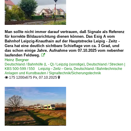
Güterverkehr
Kessel- und Silozüge
Staubgutzüge
Man sollte nicht immer darauf vertrauen, daß Signale als Referenz
für korrekte Bildausrichtung dienen können. Das Esig A vom
Museen und Ausstellungen
Bahnhof Leipzig-Knauthain auf der Hauptstrecke Leipig - Zeitz -
Gera hat eine deutlich sichtbare Schieflage von ca. 3 Grad, und
Eisenbahnmuseum Leipzig ·EMBB·
das schon einige Jahre. Aufnahme vom 07.10.2025 vom nebenher
laufenden Feldweg.

Heinz Bergner
Regionalzüge (Bundesländer)
Deutschland / Bahnhöfe (L - Q) / Leipzig (sonstige)
,
Deutschland / Strecken |
KBS 500-599 / 550 Leipzig – Zeitz – Gera
,
Deutschland / Bahntechnische
Sachsen
Anlagen und Kunstbauten / Signaltechnik/Sicherungstechnik
175 1200x675 Px, 07.10.2025


Thüringen
S-Bahnen und Regionalstadtbahnen
S-Bahn Mitteldeutschland
Sonstiges
Stimmungsbilder