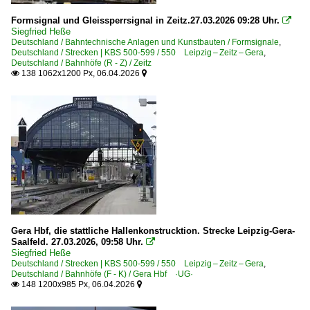
Formsignale
Formsignal und Gleissperrsignal in Zeitz.27.03.2026 09:28 Uhr.

Siegfried Heße
Lichtsignale
Deutschland / Bahntechnische Anlagen und Kunstbauten / Formsignale
,
Deutschland / Strecken | KBS 500-599 / 550 Leipzig – Zeitz – Gera
,
Schilder für den Bahnverkehr
Deutschland / Bahnhöfe (R - Z) / Zeitz
138 1062x1200 Px, 06.04.2026


Signaltechnik/Sicherungstechnik
Stellwerke
~ Sonstiges
Dampfloks
BR 03 DB 003 · DR 03.2
BR 41 DR 41.1 ·Reko-Lok·
BR 52 DR 52.1-7/52.9 ·Kriegslok·
Gera Hbf, die stattliche Hallenkonstrucktion. Strecke Leipzig-Gera-
BR 52.8 DR 52.8 ·DR-Rekolok·
Saalfeld. 27.03.2026, 09:58 Uhr.

Siegfried Heße
Dieselloks | 92 80
Deutschland / Strecken | KBS 500-599 / 550 Leipzig – Zeitz – Gera
,
Deutschland / Bahnhöfe (F - K) / Gera Hbf ·UG·
148 1200x985 Px, 06.04.2026


1 202 BR 202 DR 112 · DR 110 DR V 100.1
1 218 BR 218 Lokportraits