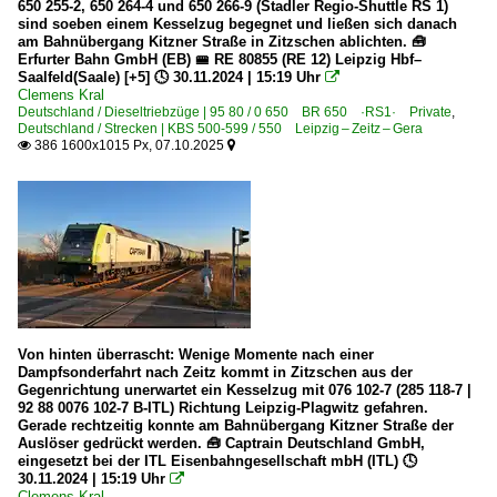
650 255-2, 650 264-4 und 650 266-9 (Stadler Regio-Shuttle RS 1)
sind soeben einem Kesselzug begegnet und ließen sich danach
Strecken | KBS 500-599
am Bahnübergang Kitzner Straße in Zitzschen ablichten. 🧰
Erfurter Bahn GmbH (EB) 🚝 RE 80855 (RE 12) Leipzig Hbf–
551 Weißenfels – Teuchern – Zeitz ·Burgenlandbahn·
Saalfeld(Saale) [+5] 🕓 30.11.2024 | 15:19 Uhr

Clemens Kral
Deutschland / Dieseltriebzüge | 95 80 / 0 650 BR 650 ·RS1· Private
,
Unternehmen (A - K)
Deutschland / Strecken | KBS 500-599 / 550 Leipzig – Zeitz – Gera
386 1600x1015 Px, 07.10.2025


Captrain Deutschland GmbH ·CTD· ab 01.2010
Eisenbahngesellschaft Potsdam ·EGP·
Erfurter Bahn GmbH ·EB·EIB·
Erfurter Industriebahn GmbH, Erfurt ·EIB·
Heavy Haul Power International GmbH, Erfurt ·HHPI·
Unternehmen (L - Z)
Von hinten überrascht: Wenige Momente nach einer
Dampfsonderfahrt nach Zeitz kommt in Zitzschen aus der
Mitteldeutsche Eisenbahn GmbH, Schkopau ·MEG·
Gegenrichtung unerwartet ein Kesselzug mit 076 102-7 (285 118-7 |
RTB Cargo - Rurtalbahn Cargo GmbH, Düren ·RTBC·
92 88 0076 102-7 B-ITL) Richtung Leipzig-Plagwitz gefahren.
Gerade rechtzeitig konnte am Bahnübergang Kitzner Straße der
Auslöser gedrückt werden. 🧰 Captrain Deutschland GmbH,
eingesetzt bei der ITL Eisenbahngesellschaft mbH (ITL) 🕓
30.11.2024 | 15:19 Uhr

Clemens Kral