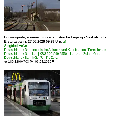
1 218 BR 218 Private
1 227 BR 227 ·NoHAB AA16· 'V 170'
1 232 BR 232 DR 132 · DR 130.1 'Ludmilla'
1 232 BR 232 DR 132 · DR 130.1 Private 'Ludmilla'
1 233 BR 233 Umbau DB 232 'Ludmilla'
Formsignale, erneuert, in Zeitz , Strecke Leipzig - Saalfeld, die
Elstertalbahn. 27.03.2026 09:28 Uhr.

1 247 BR 247 ·Vectron DE· Private
Siegfried Heße
Deutschland / Bahntechnische Anlagen und Kunstbauten / Formsignale
,
1 261 BR 261 · BR 260 ·Gravita 10 BB·
Deutschland / Strecken | KBS 500-599 / 550 Leipzig – Zeitz – Gera
,
Deutschland / Bahnhöfe (R - Z) / Zeitz
1 264 BR 264 ·Maxima 40 CC·
180 1200x703 Px, 06.04.2026


1 266 BR 266 ·JT42CWR(M/-T1)· Class 66
1 272 BR 272 ·G 2000-3 BB·
1 285 BR 285 ·Traxx DE·
Dieselloks | bis 100 km/h | 98 80
3 107 DR 107 DR V 75 ex CKD T435.0, T458.1
Dieseltriebzüge | 95 80