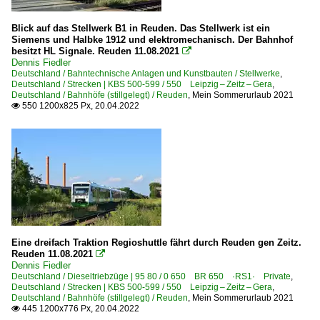
Blick auf das Stellwerk B1 in Reuden. Das Stellwerk ist ein
Siemens und Halbke 1912 und elektromechanisch. Der Bahnhof
besitzt HL Signale. Reuden 11.08.2021

Dennis Fiedler
Deutschland / Bahntechnische Anlagen und Kunstbauten / Stellwerke
,
Deutschland / Strecken | KBS 500-599 / 550 Leipzig – Zeitz – Gera
,
Deutschland / Bahnhöfe (stillgelegt) / Reuden
,
Mein Sommerurlaub 2021
550 1200x825 Px, 20.04.2022

Eine dreifach Traktion Regioshuttle fährt durch Reuden gen Zeitz.
Reuden 11.08.2021

Dennis Fiedler
Deutschland / Dieseltriebzüge | 95 80 / 0 650 BR 650 ·RS1· Private
,
Deutschland / Strecken | KBS 500-599 / 550 Leipzig – Zeitz – Gera
,
Deutschland / Bahnhöfe (stillgelegt) / Reuden
,
Mein Sommerurlaub 2021
445 1200x776 Px, 20.04.2022
