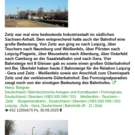
Zeitz war mal eine bedeutende Industriestadt im südlichen
Sachsen-Anhalt. Dem entsprechend hatte auch der Bahnhof eine
große Bedeutung. Von Zeitz aus ging es nach Leipzig, über
Teuchern nach Naumburg und Weißenfels, über Pörsten nach
Leipzig-Plagwitz, über Meuselwitz nach Altenburg, über Osterfeld
nach Camburg an der Saaaletalbahn und nach Gera. Vier
Bahnsteige mit 8 Gleisen gab es sowie einen großen Güterbahnhof
mit Bw. Überlebt haben heute 2 Bahnsteige für die Relation Leipzig
- Gera und Zeitz - Weißenfels sowie ein Anschluß zum Chemiepark
Zeitz und der verkleinerte Güterbahnhof. Das Formsignalparadies
zeugt noch von der einstigen Bedeutung des Bahnhofes.

Heinz Bergner
Deutschland / Bahntechnische Anlagen und Kunstbauten / Formsignale
,
Deutschland / Strecken | KBS 500-599 / 551 Weißenfels – Teuchern –
Zeitz ·Burgenlandbahn·
,
Deutschland / Strecken | KBS 500-599 / 550
Leipzig – Zeitz – Gera
,
Deutschland / Bahnhöfe (R - Z) / Zeitz
452 1200x675 Px, 30.09.2025

