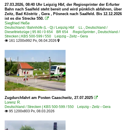
27.03.2026, 08:40 Uhr Leipzig Hbf, der Regiosprinter der Erfurter
0 612 BR 612 ·RegioSwinger· 'Wackeldackel'
Bahn nach Saalfeld steht bereit und wird pünklich abfahren, über
Zeitz, Bad Köstritz , Gera , Pösneck nach Saalfeld. Bis 12.12.2026
0 642 BR 642 ·Desiro·
ist es die Strecke 550.

Siegfried Heße
0 650 BR 650 ·RS1· Private
Deutschland / Bahnhöfe (L - Q) / Leipzig Hbf ·LL·
,
Deutschland /
0 654 BR 654 ·RegioSprinter·
Dieseltriebzüge | 95 80 / 0 654 BR 654 ·RegioSprinter·
,
Deutschland /
Strecken | KBS 500-599 / 550 Leipzig – Zeitz – Gera
161 1200x992 Px, 06.04.2026


E-Loks | Drehstrom | 91 80
6 186 BR 186 ·Traxx MS2e·
E-Loks | konventionell
6 142 BR 142 DR 242 E 42
Elektrotriebzüge | 94 80
Zugdurchfahrt am Posten Caaschwitz, 27.07.2025

1 442 BR 442 ·Talent 2· 'Hamsterbacke'
Lorenz R.
Deutschland / Strecken | KBS 500-599 / 550 Leipzig – Zeitz – Gera
95 1200x803 Px, 08.03.2026

Galerien
Sonderzüge und Sonderfahrten