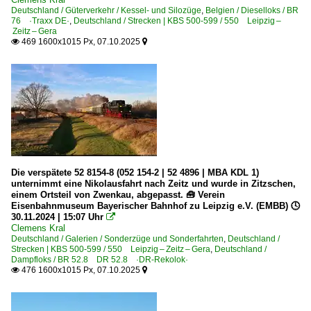
Deutschland / Güterverkehr / Kessel- und Silozüge
,
Belgien / Dieselloks / BR
76 ·Traxx DE·
,
Deutschland / Strecken | KBS 500-599 / 550 Leipzig –
Zeitz – Gera
469 1600x1015 Px, 07.10.2025


Die verspätete 52 8154-8 (052 154-2 | 52 4896 | MBA KDL 1)
unternimmt eine Nikolausfahrt nach Zeitz und wurde in Zitzschen,
einem Ortsteil von Zwenkau, abgepasst. 🧰 Verein
Eisenbahnmuseum Bayerischer Bahnhof zu Leipzig e.V. (EMBB) 🕓
30.11.2024 | 15:07 Uhr

Clemens Kral
Deutschland / Galerien / Sonderzüge und Sonderfahrten
,
Deutschland /
Strecken | KBS 500-599 / 550 Leipzig – Zeitz – Gera
,
Deutschland /
Dampfloks / BR 52.8 DR 52.8 ·DR-Rekolok·
476 1600x1015 Px, 07.10.2025

