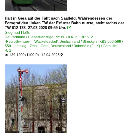
2016
1 203 BR 203.3 Umbau DR V 100.1
2018
Halt in Gera,auf der Faht nach Saalfeld. Währendessen der
Bahnhöfe (F - K)
2019
Fotograf den linken TW der Erfurter Bahn nutzte, steht rechts der
TW 612 133. 27.03.2026 09:59 Uhr.

Gera Hbf ·UG·
Siegfried Heße
2020
Deutschland / Dieseltriebzüge | 95 80 / 0 612 BR 612
·RegioSwinger· 'Wackeldackel'
,
Deutschland / Strecken | KBS 500-599 /
Bahnhöfe (L - Q)
2021
550 Leipzig – Zeitz – Gera
,
Deutschland / Bahnhöfe (F - K) / Gera Hbf
·UG·
Leipzig Hbf ·LL·
2022
139 1200x1100 Px, 12.04.2026


Leipzig (sonstige)
2024
2025
Bahnhöfe (R - Z)
2026
Zeitz
Bahnhöfe (stillgelegt)
Reuden
Bahntechnische Anlagen und Kunstbauten
Bahnübergänge