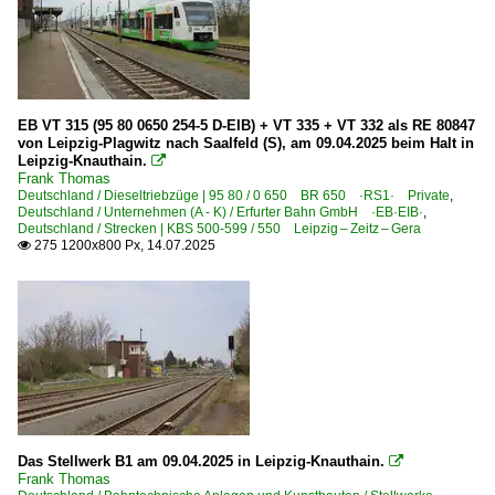
EB VT 315 (95 80 0650 254-5 D-EIB) + VT 335 + VT 332 als RE 80847
von Leipzig-Plagwitz nach Saalfeld (S), am 09.04.2025 beim Halt in
Leipzig-Knauthain.

Frank Thomas
Deutschland / Dieseltriebzüge | 95 80 / 0 650 BR 650 ·RS1· Private
,
Deutschland / Unternehmen (A - K) / Erfurter Bahn GmbH ·EB·EIB·
,
Deutschland / Strecken | KBS 500-599 / 550 Leipzig – Zeitz – Gera
275 1200x800 Px, 14.07.2025

Das Stellwerk B1 am 09.04.2025 in Leipzig-Knauthain.

Frank Thomas