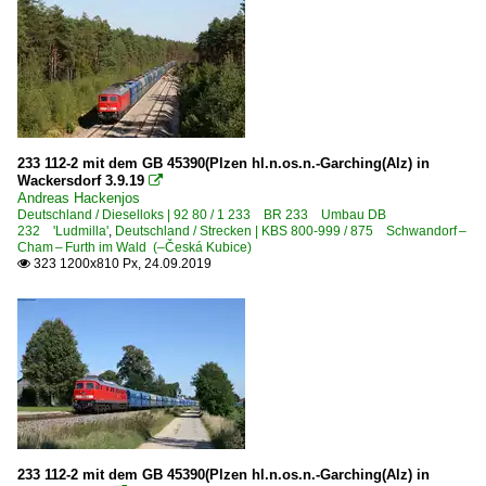
233 112-2 mit dem GB 45390(Plzen hl.n.os.n.-Garching(Alz) in
Wackersdorf 3.9.19

Andreas Hackenjos
Deutschland / Dieselloks | 92 80 / 1 233 BR 233 Umbau DB
232 'Ludmilla'
,
Deutschland / Strecken | KBS 800-999 / 875 Schwandorf –
Cham – Furth im Wald (–Česká Kubice)
323 1200x810 Px, 24.09.2019

233 112-2 mit dem GB 45390(Plzen hl.n.os.n.-Garching(Alz) in