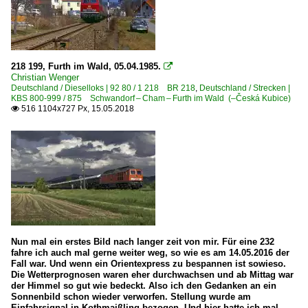
218 199, Furth im Wald, 05.04.1985.

Christian Wenger
Deutschland / Dieselloks | 92 80 / 1 218 BR 218
,
Deutschland / Strecken |
KBS 800-999 / 875 Schwandorf – Cham – Furth im Wald (–Česká Kubice)
516 1104x727 Px, 15.05.2018

Nun mal ein erstes Bild nach langer zeit von mir. Für eine 232
fahre ich auch mal gerne weiter weg, so wie es am 14.05.2016 der
Fall war. Und wenn ein Orientexpress zu bespannen ist sowieso.
Die Wetterprognosen waren eher durchwachsen und ab Mittag war
der Himmel so gut wie bedeckt. Also ich den Gedanken an ein
Sonnenbild schon wieder verworfen. Stellung wurde am
Einfahrsignal in Kothmaißling bezogen. Und hier hatte ich mal