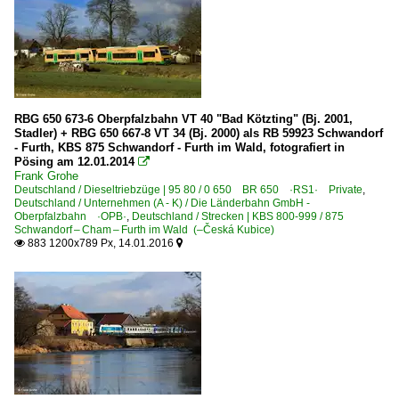
RBG 650 673-6 Oberpfalzbahn VT 40 "Bad Kötzting" (Bj. 2001,
Stadler) + RBG 650 667-8 VT 34 (Bj. 2000) als RB 59923 Schwandorf
- Furth, KBS 875 Schwandorf - Furth im Wald, fotografiert in
Pösing am 12.01.2014

Frank Grohe
Deutschland / Dieseltriebzüge | 95 80 / 0 650 BR 650 ·RS1· Private
,
Deutschland / Unternehmen (A - K) / Die Länderbahn GmbH -
Oberpfalzbahn ·OPB·
,
Deutschland / Strecken | KBS 800-999 / 875
Schwandorf – Cham – Furth im Wald (–Česká Kubice)
883 1200x789 Px, 14.01.2016

