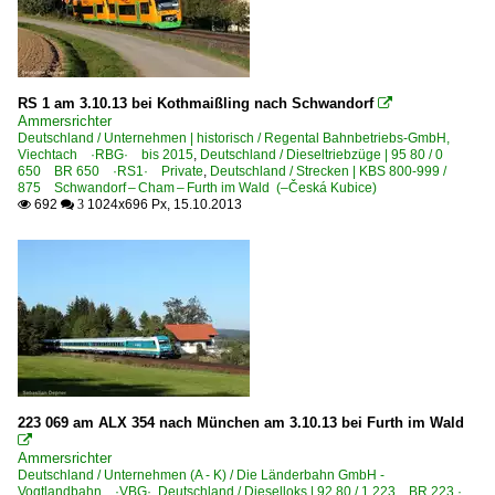
RS 1 am 3.10.13 bei Kothmaißling nach Schwandorf

Ammersrichter
Deutschland / Unternehmen | historisch / Regental Bahnbetriebs-GmbH,
Viechtach ·RBG· bis 2015
,
Deutschland / Dieseltriebzüge | 95 80 / 0
650 BR 650 ·RS1· Private
,
Deutschland / Strecken | KBS 800-999 /
875 Schwandorf – Cham – Furth im Wald (–Česká Kubice)
692
1024x696 Px, 15.10.2013

 3
223 069 am ALX 354 nach München am 3.10.13 bei Furth im Wald

Ammersrichter
Deutschland / Unternehmen (A - K) / Die Länderbahn GmbH -
Vogtlandbahn ·VBG·
,
Deutschland / Dieselloks | 92 80 / 1 223 BR 223 ·