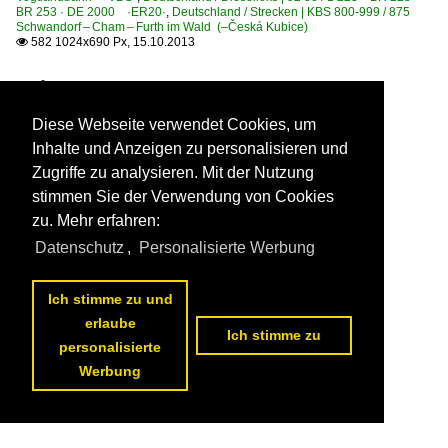
BR 253 · DE 2000 ·ER20·
,
Deutschland / Strecken | KBS 800-999 / 875
Schwandorf – Cham – Furth im Wald (–Česká Kubice)
582 1024x690 Px, 15.10.2013

Diese Webseite verwendet Cookies, um
Inhalte und Anzeigen zu personalisieren und
Zugriffe zu analysieren. Mit der Nutzung
stimmen Sie der Verwendung von Cookies
zu. Mehr erfahren:
Datenschutz
,
Personalisierte Werbung
Ich stimme zu und
erlaube
Ich stimme zu
personalisierte
Werbung