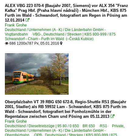
ALEX VBG 223 070-4 (Baujahr 2007, Siemens) vor ALX 354 "Franz
Kafka" Prag Hbf. (Praha hlavní nádraží) - München Hbf., KBS 875
Furth im Wald - Schwandorf, fotografiert am Regen in Pösing am
12.01.2014

Frank Grohe
Deutschland / Unternehmen (A - K) / Die Länderbahn GmbH -
Vogtlandbahn ·VBG·
,
Deutschland / Strecken | KBS 800-999 / 875
Schwandorf – Cham – Furth im Wald (–Česká Kubice)
686 1200x787 Px, 05.01.2016


Oberpfalzbahn VT 39 RBG 650 672-8, Regio-Shuttle RS1 (Baujahr
2001, Stadler) als RB 59932 Lam - Schwandorf, KBS 875 Furth im
Wald - Schwandorf, fotografiert bei Ponholzmühle in der
Regentalaue zwischen Cham und Pösing am 05.11.2013

Frank Grohe
Deutschland / Dieseltriebzüge | 95 80 / 0 650 BR 650 ·RS1· Private
,
Deutschland / Unternehmen (A - K) / Die Länderbahn GmbH -
Oberpfalzbahn ·OPB·
,
Deutschland / Strecken | KBS 800-999 / 875