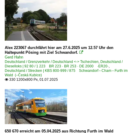
Berühmte Züge | Züge mit Namen
Grenzverkehr
Deutschland <-> Tschechien
Historisches
Alex 223067 durchfährt hier am 27.6.2025 um 12.57 Uhr den
Haltepunkt Pösing mit Ziel Schwandorf.

Historische Bahnbilder 1980 bis 1990 | Die Bundesbahn de
Gerd Hahn
Deutschland / Grenzverkehr / Deutschland <-> Tschechien
,
Deutschland /
Dieselloks | 92 80 / 1 223 BR 223 · BR 253 · DE 2000 ·ER20·
,
Museumsbahnen
Deutschland / Strecken | KBS 800-999 / 875 Schwandorf – Cham – Furth im
Wald (–Česká Kubice)
Fränkische Museums-Eisenbahn, Nürnberg ·FME·
330 1200x800 Px, 01.07.2025

Regionalzüge (Bundesländer)
Bayern
Unternehmen (A - K)
Die Länderbahn GmbH - Arriva-Länderbahn-Express (ale
650 670 erreicht am 05.04.2025 aus Richtung Furth im Wald
Die Länderbahn GmbH - Oberpfalzbahn ·OPB·