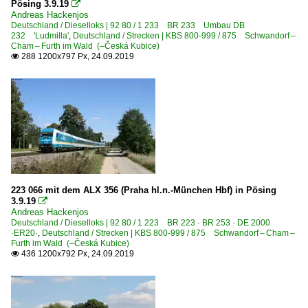
Pösing 3.9.19

Andreas Hackenjos
Deutschland / Dieselloks | 92 80 / 1 233 BR 233 Umbau DB
232 'Ludmilla'
,
Deutschland / Strecken | KBS 800-999 / 875 Schwandorf –
Cham – Furth im Wald (–Česká Kubice)
288 1200x797 Px, 24.09.2019

223 066 mit dem ALX 356 (Praha hl.n.-München Hbf) in Pösing
3.9.19

Andreas Hackenjos
Deutschland / Dieselloks | 92 80 / 1 223 BR 223 · BR 253 · DE 2000
·ER20·
,
Deutschland / Strecken | KBS 800-999 / 875 Schwandorf – Cham –
Furth im Wald (–Česká Kubice)
436 1200x792 Px, 24.09.2019
