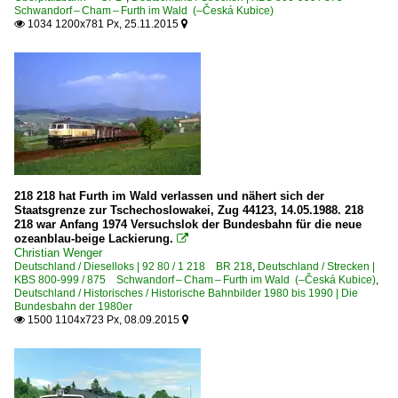
Schwandorf – Cham – Furth im Wald (–Česká Kubice)
1034 1200x781 Px, 25.11.2015


218 218 hat Furth im Wald verlassen und nähert sich der
Staatsgrenze zur Tschechoslowakei, Zug 44123, 14.05.1988. 218
218 war Anfang 1974 Versuchslok der Bundesbahn für die neue
ozeanblau-beige Lackierung.

Christian Wenger
Deutschland / Dieselloks | 92 80 / 1 218 BR 218
,
Deutschland / Strecken |
KBS 800-999 / 875 Schwandorf – Cham – Furth im Wald (–Česká Kubice)
,
Deutschland / Historisches / Historische Bahnbilder 1980 bis 1990 | Die
Bundesbahn der 1980er
1500 1104x723 Px, 08.09.2015

