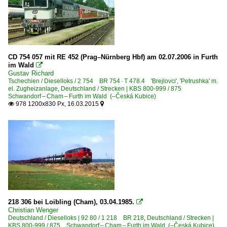
CD 754 057 mit RE 452 (Prag–Nürnberg Hbf) am 02.07.2006 in Furth
im Wald

Gustav Richard
Tschechien / Dieselloks / 2 754 BR 754 · T 478.4 'Brejlovci', 'Petrushka' m.
el. Zugheizanlage
,
Deutschland / Strecken | KBS 800-999 / 875
Schwandorf – Cham – Furth im Wald (–Česká Kubice)
978 1200x830 Px, 16.03.2015


218 306 bei Loibling (Cham), 03.04.1985.

Christian Wenger
Deutschland / Dieselloks | 92 80 / 1 218 BR 218
,
Deutschland / Strecken |
KBS 800-999 / 875 Schwandorf – Cham – Furth im Wald (–Česká Kubice)
,