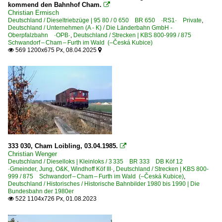
kommend den Bahnhof Cham.

Christian Ermisch
Die Länderbahn GmbH - Vogtlandbahn ·VBG·
Deutschland / Dieseltriebzüge | 95 80 / 0 650 BR 650 ·RS1· Private
,
Deutschland / Unternehmen (A - K) / Die Länderbahn GmbH -
Oberpfalzbahn ·OPB·
,
Deutschland / Strecken | KBS 800-999 / 875
Unternehmen | historisch
Schwandorf – Cham – Furth im Wald (–Česká Kubice)
569 1200x675 Px, 08.04.2025


Regental Bahnbetriebs-GmbH, Viechtach ·RBG· bis 201
Tschechien
Dieselloks
2 754 BR 754 · T 478.4 'Brejlovci', 'Petrushka' m. el. Zu
333 030, Cham Loibling, 03.04.1985.

Christian Wenger
Deutschland / Dieselloks | Kleinloks / 3 335 BR 333 DB Köf 12
·Gmeinder, Jung, O&K, Windhoff Köf III·
,
Deutschland / Strecken | KBS 800-
999 / 875 Schwandorf – Cham – Furth im Wald (–Česká Kubice)
,
Deutschland / Historisches / Historische Bahnbilder 1980 bis 1990 | Die
Bundesbahn der 1980er
522 1104x726 Px, 01.08.2023
