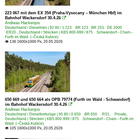
1 217 BR 217 DB V 162
2009
1 218 BR 218
223 067 mit dem EX 354 (Praha-Vysocany – München Hbf) im
Bahnhof Wackersdorf 30.4.26

2010
1 223 BR 223 · BR 253 · DE 2000 ·ER20·
Andreas Hackenjos
Deutschland / Dieselloks | 92 80 / 1 223 BR 223 · BR 253 · DE 2000
2011
1 232 BR 232 DR 132 · DR 130.1 'Ludmilla'
·ER20·
,
Deutschland / Strecken | KBS 800-999 / 875 Schwandorf – Cham –
Furth im Wald (–Česká Kubice)
2012
1 233 BR 233 Umbau DB 232 'Ludmilla'
136 1600x1000 Px, 20.05.2026

2013
Dieselloks | Kleinloks
2014
3 335 BR 333 DB Köf 12 ·Gmeinder, Jung, O&K, Windhof
2015
2016
Dieseltriebzüge | 95 80
2018
0 610 BR 610 'Pendolino'
2019
0 650 BR 650 ·RS1· Private
650 669 und 650 664 als OPB 79774 (Furth im Wald - Schwandorf)
im Bahnhof Wackersdorf 30.4.26

2020
Andreas Hackenjos
Dieseltriebzüge | bis 1970 und Altbautriebzüge
Deutschland / Dieseltriebzüge | 95 80 / 0 650 BR 650 ·RS1· Private
,
2023
Deutschland / Strecken | KBS 800-999 / 875 Schwandorf – Cham – Furth im
DB VT 98 · BR 796/996 · BR 798/998 Uerdinger Schienenb
Wald (–Česká Kubice)
2025
105 1600x1000 Px, 20.05.2026

2026
Galerien