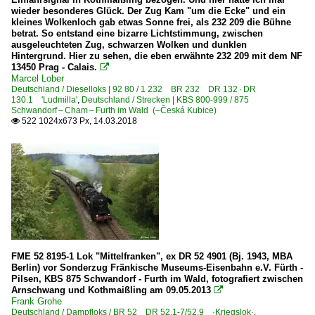
wieder besonderes Glück. Der Zug Kam "um die Ecke" und ein
kleines Wolkenloch gab etwas Sonne frei, als 232 209 die Bühne
betrat. So entstand eine bizarre Lichtstimmung, zwischen
ausgeleuchteten Zug, schwarzen Wolken und dunklen
Hintergrund. Hier zu sehen, die eben erwähnte 232 209 mit dem NF
13450 Prag - Calais.

Marcel Lober
Deutschland / Dieselloks | 92 80 / 1 232 BR 232 DR 132 · DR
130.1 'Ludmilla'
,
Deutschland / Strecken | KBS 800-999 / 875
Schwandorf – Cham – Furth im Wald (–Česká Kubice)
522 1024x673 Px, 14.03.2018

FME 52 8195-1 Lok "Mittelfranken", ex DR 52 4901 (Bj. 1943, MBA
Berlin) vor Sonderzug Fränkische Museums-Eisenbahn e.V. Fürth -
Pilsen, KBS 875 Schwandorf - Furth im Wald, fotografiert zwischen
Arnschwang und Kothmaißling am 09.05.2013

Frank Grohe
Deutschland / Dampfloks / BR 52 DR 52.1-7/52.9 ·Kriegslok·
,