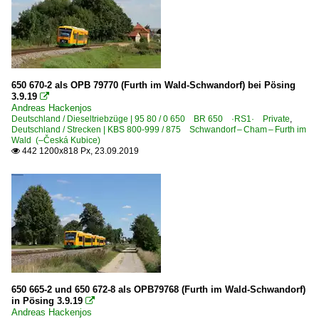
650 670-2 als OPB 79770 (Furth im Wald-Schwandorf) bei Pösing
3.9.19

Andreas Hackenjos
Deutschland / Dieseltriebzüge | 95 80 / 0 650 BR 650 ·RS1· Private
,
Deutschland / Strecken | KBS 800-999 / 875 Schwandorf – Cham – Furth im
Wald (–Česká Kubice)
442 1200x818 Px, 23.09.2019

650 665-2 und 650 672-8 als OPB79768 (Furth im Wald-Schwandorf)
in Pösing 3.9.19

Andreas Hackenjos