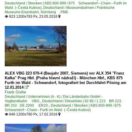
Deutschland / Strecken | KBS 800-999 / 875 Schwandorf – Cham – Furth im
Wald (–Česká Kubice)
,
Deutschland / Museumsbahnen / Fränkische
Museums-Eisenbahn, Nürnberg ·FME·
923 1200x783 Px, 23.05.2016


ALEX VBG 223 070-4 (Baujahr 2007, Siemens) vor ALX 354 "Franz
Kafka" Prag Hbf. (Praha hlavní nádraží) - München Hbf., KBS 875
Furth im Wald - Schwandorf, fotografiert bei Durchfahrt Pösing am
12.01.2014

Frank Grohe
Deutschland / Unternehmen (A - K) / Die Länderbahn GmbH -
Vogtlandbahn ·VBG·
,
Deutschland / Dieselloks | 92 80 / 1 223 BR 223 ·
BR 253 · DE 2000 ·ER20·
,
Deutschland / Strecken | KBS 800-999 / 875
Schwandorf – Cham – Furth im Wald (–Česká Kubice)
846 1200x780 Px, 17.02.2016

