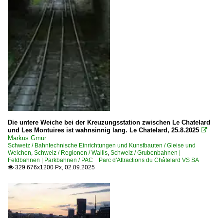
SOB Südostbahn seit 1890
SZU Sihltal Zürich Uetliberg Bahn ab 1973
Privatbahnen | historisch
RHB Rorschach–Heiden–Bergbahn 1875-2005
Privatbahnen | Schmalspur
BRB Brienz–Rothorn–Bahn seit 1892
FB Forchbahn seit 1912
Die untere Weiche bei der Kreuzungsstation zwischen Le Chatelard
und Les Montuires ist wahnsinnig lang. Le Chatelard, 25.8.2025

GGB Gornergrat Bahn seit 1889
Markus Gmür
SPB Schynige-Platte-Bahn seit 1893
Schweiz / Bahntechnische Einrichtungen und Kunstbauten / Gleise und
Weichen
,
Schweiz / Regionen / Wallis
,
Schweiz / Grubenbahnen |
WAB Wengernalpbahn seit 1893
Feldbahnen | Parkbahnen / PAC Parc d'Attractions du Châtelard VS SA
329 676x1200 Px, 02.09.2025

ZB ·SBB· Zentralbahn ab 2004
Regionen
Wallis