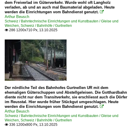
dem Freiverlad im Güterverkehr. Wurde wohl oft Langholz
Basel SBB
verladen, ab und an auch mal Baumaterial abgeladen. Heute
2010
werden die Einrichtungen vom Bahndienst genutzt.

Buchs SG
Arthur Beusch
2010
Schweiz / Bahntechnische Einrichtungen und Kunstbauten / Gleise und
Grindelwald
Weichen
,
Schweiz / Bahnhöfe / Gurtnellen
2011
286 1200x710 Px, 13.10.2025

Gurtnellen
2012
Landquart
2013
Lugano
2014
Meiringen
2015
Spiez
2019
Zürich (sonstige)
Zürich HB
2020
Der nördliche Teil des Bahnhofes Gurtnellen UR mit dem
ehemaligen Güterschuppen und Abstellgeleisen. Die Gotthardbahn
2020
Bahntechnische Einrichtungen und Kunstbauten
diente nicht nur dem Transitverkehr, sie erschliesst auch die Dörfer
2021
im Reusstal. Hier wurde früher Stückgut umgeschlagen. Heute
Fahrleitung
werden die Einrichtungen vom Bahndienst genutzt.

2023
Arthur Beusch
Signale
Schweiz / Bahntechnische Einrichtungen und Kunstbauten / Gleise und
2025
Weichen
,
Schweiz / Bahnhöfe / Gurtnellen
336 1200x800 Px, 13.10.2025

Dampfloks | Schmalspur