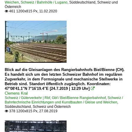
Weichen
,
Schweiz / Bahnhöfe / Lugano
,
Süddeutschland, Schweiz und
Österreich
461 1200x815 Px, 11.02.2020

Blick auf die Gleisanlagen des Rangierbahnhofs Biel/Bienne (CH).
Es handelt sich um den letzten Schweizer Bahnhof im regulären
Zugverkehr, in dem Formsignale und mechanische Stellwerke in
Betrieb sind. Standort öffentlich zugänglich. Koordinaten:
47°08'41.1"N 7°16'19.4"E [24.7.2019 | 12:29 Uhr]

Clemens Kral
Schweiz / Güterverkehr | Rbf, Gbf / Biel/Bienne Rangierbahnhof
,
Schweiz /
Bahntechnische Einrichtungen und Kunstbauten / Gleise und Weichen
,
Süddeutschland, Schweiz und Österreich
378 1200x815 Px, 27.08.2019
