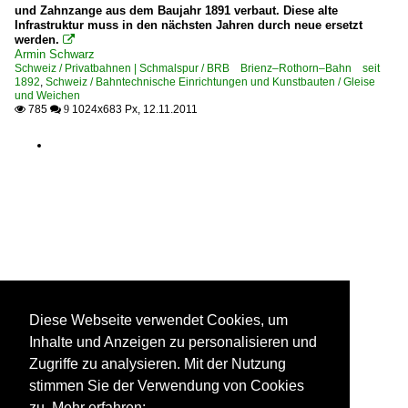
und Zahnzange aus dem Baujahr 1891 verbaut. Diese alte
Infrastruktur muss in den nächsten Jahren durch neue ersetzt
werden.

Armin Schwarz
Schweiz / Privatbahnen | Schmalspur / BRB Brienz–Rothorn–Bahn seit
1892
,
Schweiz / Bahntechnische Einrichtungen und Kunstbauten / Gleise
und Weichen
785
1024x683 Px, 12.11.2011

 9
Diese Webseite verwendet Cookies, um
Inhalte und Anzeigen zu personalisieren und
Zugriffe zu analysieren. Mit der Nutzung
stimmen Sie der Verwendung von Cookies
zu. Mehr erfahren: