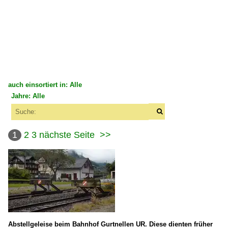
auch einsortiert in: Alle
Jahre: Alle
×
×
Alle Kategorien
Alle Jahre
Bahnbilder-Treffen
1
2
3
nächste Seite
>>
2000
Treffen 2011
2002
2011-10-01 Brienz und BRB
2003
2004
Schweiz
2008
2009
Bahnhöfe
Abstellgeleise beim Bahnhof Gurtnellen UR. Diese dienten früher