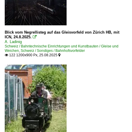
Sonstiges
Bahnhofsvorfelder
Güterverkehr
Blick vom Negrellisteg auf das Gleisvorfeld von Zürich HB, mit
ICN, 24.8.2025.

Strassenbahn
A. Ladinig
Schweiz / Bahntechnische Einrichtungen und Kunstbauten / Gleise und
Weichen
,
Schweiz / Sonstiges / Bahnhofsvorfelder
BVB Basler Verkehrs-Betriebe 'Drämmli'
122 1200x900 Px, 25.08.2025


VBZ Verkehrsbetriebe Zürich
Strecken | Schmalspur
950 St. Moritz – Pontresina – Poschiavo – Campocolog