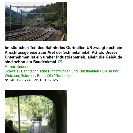
G 4/5
Grubenbahnen | Feldbahnen | Parkbahnen
PAC Parc d'Attractions du Châtelard VS SA
Steiner Liliputbahn Stein am Rhein
Im südlichen Teil des Bahnhofes Gurtnellen UR zweigt noch ein
Güterverkehr | Rbf, Gbf
Anschlussgeleise zum Arel der Schmelzmetall AG ab. Dieses
Unternehmen ist ein uralter Industriebetrieb, allein die Gebäude
Biel/Bienne Rangierbahnhof
sind schon ein Baudenkmal.

Arthur Beusch
Schweiz / Bahntechnische Einrichtungen und Kunstbauten / Gleise und
Güterwagen
Weichen
,
Schweiz / Bahnhöfe / Gurtnellen
240 1200x740 Px, 13.10.2025

5 | Gattung E | Offener Güterwagen der Regelbauart
Museumsbahnen und Vereine
DFB Dampfbahn Furka-Bergstrecke
Privatbahnen
RB ·VRB· Rigi Bahnen seit 1871