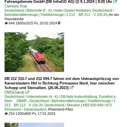
Fahrwegdienste GmbH (DB InfraGO AG) 🕓 9.1.2024 | 8:20 Uhr

Clemens Kral
Deutschland / Bahnhöfe (F - K) / Halle (Saale) Nietleben
,
Deutschland /
Bahndienstfahrzeuge | Triebfahrzeuge / 1 212 BR 212 V 100.20
,
An der
Hausstrecke
644 1600x1015 Px, 20.02.2024


DB 212 310-7 und 212 094-7 fahren mit dem Unkrautspritzzug von
Kaiserslautern Hbf in Richtung Pirmasens Nord, hier zwischen
Schopp und Steinalben. (26.06.2023)

OMSIJakob LP
Deutschland / Unternehmen (A - K) / DB Netz Instandhaltung, Frankfurt a.
Main ·DBMP·
,
Deutschland / Bahndienstfahrzeuge | Triebfahrzeuge / 1
212 BR 212 V 100.20
,
Deutschland / Strecken | KBS 600-699 / 672
Pirmasens – Kaiserslautern
,
Rheinland-Pfalz
254 1200x800 Px, 17.01.2024
