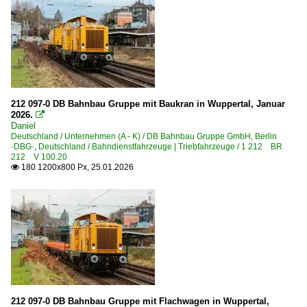
Würzburg
Würzburg Hbf ·NWH·
Dieselloks | 92 80
1 218 BR 218
212 097-0 DB Bahnbau Gruppe mit Baukran in Wuppertal, Januar
Güterverkehr
2026.

Daniel
Güterzüge (sonstige)
Deutschland / Unternehmen (A - K) / DB Bahnbau Gruppe GmbH, Berlin
·DBG·
,
Deutschland / Bahndienstfahrzeuge | Triebfahrzeuge / 1 212 BR
Schotter- und Kieszüge
212 V 100.20
180 1200x800 Px, 25.01.2026

Museen und Ausstellungen
DGEG Eisenbahnmuseum Bochum-Dahlhausen (Stiftung)
Museumsbahnen
Museums Eisenbahn Hamm ·MEH·
Regional- und Fernzüge
212 097-0 DB Bahnbau Gruppe mit Flachwagen in Wuppertal,