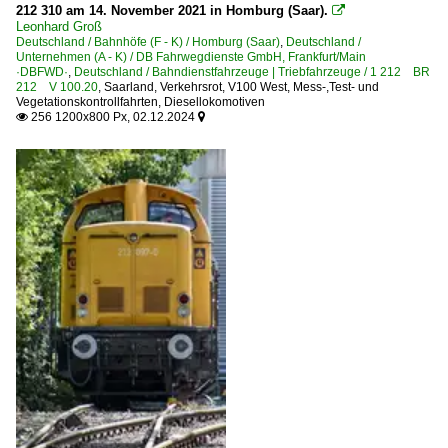
212 310 am 14. November 2021 in Homburg (Saar).

Leonhard Groß
Deutschland / Bahnhöfe (F - K) / Homburg (Saar)
,
Deutschland /
Unternehmen (A - K) / DB Fahrwegdienste GmbH, Frankfurt/Main
·DBFWD·
,
Deutschland / Bahndienstfahrzeuge | Triebfahrzeuge / 1 212 BR
212 V 100.20
,
Saarland
,
Verkehrsrot
,
V100 West
,
Mess-,Test- und
Vegetationskontrollfahrten
,
Diesellokomotiven
256 1200x800 Px, 02.12.2024

