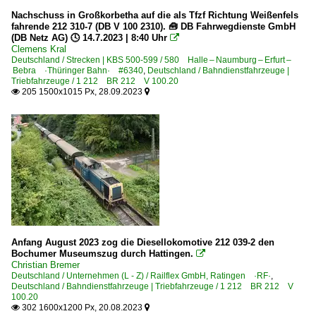
Nachschuss in Großkorbetha auf die als Tfzf Richtung Weißenfels
fahrende 212 310-7 (DB V 100 2310). 🧰 DB Fahrwegdienste GmbH
(DB Netz AG) 🕓 14.7.2023 | 8:40 Uhr

Clemens Kral
Deutschland / Strecken | KBS 500-599 / 580 Halle – Naumburg – Erfurt –
Bebra ·Thüringer Bahn· #6340
,
Deutschland / Bahndienstfahrzeuge |
Triebfahrzeuge / 1 212 BR 212 V 100.20
205 1500x1015 Px, 28.09.2023


Anfang August 2023 zog die Diesellokomotive 212 039-2 den
Bochumer Museumszug durch Hattingen.

Christian Bremer
Deutschland / Unternehmen (L - Z) / Railflex GmbH, Ratingen ·RF·
,
Deutschland / Bahndienstfahrzeuge | Triebfahrzeuge / 1 212 BR 212 V
100.20
302 1600x1200 Px, 20.08.2023

