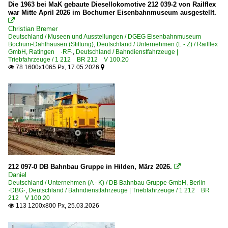
2012
Die 1963 bei MaK gebaute Diesellokomotive 212 039-2 von Railflex
war Mitte April 2026 im Bochumer Eisenbahnmuseum ausgestellt.
1 218 BR 218
2014

1 293 BR 293 · BR 710.9 DR V 100
Christian Bremer
2015
Deutschland / Museen und Ausstellungen / DGEG Eisenbahnmuseum
Bochum-Dahlhausen (Stiftung)
,
Deutschland / Unternehmen (L - Z) / Railflex
2016
Bahnhöfe (A - E)
GmbH, Ratingen ·RF·
,
Deutschland / Bahndienstfahrzeuge |
Triebfahrzeuge / 1 212 BR 212 V 100.20
78 1600x1065 Px, 17.05.2026


Bamberg
2020
Bochum (sonstige)
2021
Essen Hbf ·EE·
2022
2023
Bahnhöfe (F - K)
2024
Halle (Saale) Nietleben
2025
Homburg (Saar)
2026
212 097-0 DB Bahnbau Gruppe in Hilden, März 2026.

Daniel
Bahnhöfe (L - Q)
Deutschland / Unternehmen (A - K) / DB Bahnbau Gruppe GmbH, Berlin
·DBG·
,
Deutschland / Bahndienstfahrzeuge | Triebfahrzeuge / 1 212 BR
Osnabrück
212 V 100.20
113 1200x800 Px, 25.03.2026

Bahnhöfe (R - Z)