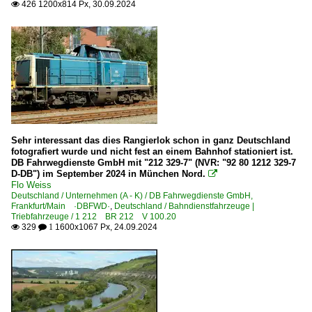
426 1200x814 Px, 30.09.2024

Sehr interessant das dies Rangierlok schon in ganz Deutschland
fotografiert wurde und nicht fest an einem Bahnhof stationiert ist.
DB Fahrwegdienste GmbH mit "212 329-7" (NVR: "92 80 1212 329-7
D-DB") im September 2024 in München Nord.

Flo Weiss
Deutschland / Unternehmen (A - K) / DB Fahrwegdienste GmbH,
Frankfurt/Main ·DBFWD·
,
Deutschland / Bahndienstfahrzeuge |
Triebfahrzeuge / 1 212 BR 212 V 100.20
329
1600x1067 Px, 24.09.2024

 1