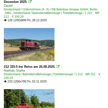
Dezember 2025.

Lz Lokzüge
Daniel
Deutschland / Unternehmen (A - K) / DB Bahnbau Gruppe GmbH, Berlin
·DBG·
,
Deutschland / Bahndienstfahrzeuge | Triebfahrzeuge / 1 212 BR
Strecken | KBS 300-399
212 V 100.20
126 1200x800 Px, 28.12.2025

385 (Wanne-Eickel–) Münster – Bremen (–Hamburg) ·Ro
Strecken | KBS 400-499
465 Köln – Troisdorf – Neuwied – Niederlahnstein ·rechte
485 Aachen – Mönchengladbach – Düsseldorf – Wupperta
Strecken | KBS 500-599
212 325-5 bei Relos am 26.08.2025.

580 Halle – Naumburg – Erfurt – Bebra ·Thüringer Bahn
Mathias Starke
Deutschland / Bahndienstfahrzeuge | Triebfahrzeuge / 1 212 BR 212 V
590 Halle – Nordhausen – Eichenberg (–Kassel) ·Halle-K
100.20
233 1200x780 Px, 02.11.2025

Strecken | KBS 600-699
672 Pirmasens – Kaiserslautern
Strecken | KBS 700-799