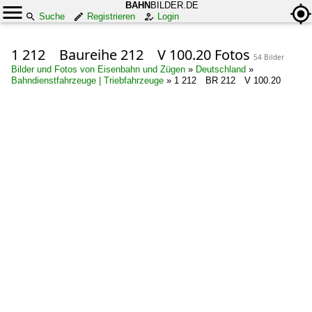
BAHN
BILDER.DE
Suche
Registrieren
Login
1 212 Baureihe 212 V 100.20 Fotos
54 Bilder
Bilder und Fotos von Eisenbahn und Zügen
»
Deutschland
»
Bahndienstfahrzeuge | Triebfahrzeuge
»
1 212 BR 212 V 100.20