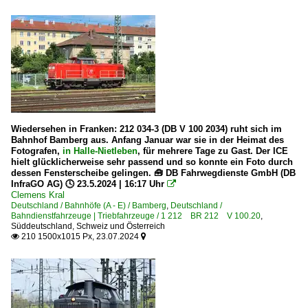
Wiedersehen in Franken: 212 034-3 (DB V 100 2034) ruht sich im
Bahnhof Bamberg aus. Anfang Januar war sie in der Heimat des
Fotografen,
in Halle-Nietleben
, für mehrere Tage zu Gast. Der ICE
hielt glücklicherweise sehr passend und so konnte ein Foto durch
dessen Fensterscheibe gelingen. 🧰 DB Fahrwegdienste GmbH (DB
InfraGO AG) 🕓 23.5.2024 | 16:17 Uhr

Clemens Kral
Deutschland / Bahnhöfe (A - E) / Bamberg
,
Deutschland /
Bahndienstfahrzeuge | Triebfahrzeuge / 1 212 BR 212 V 100.20
,
Süddeutschland, Schweiz und Österreich
210 1500x1015 Px, 23.07.2024

