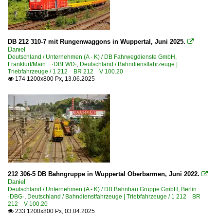
705 Heidelberg – Mosbach-Neckarelz – Bad Friedrichshal
Strecken | KBS 800-999
DB 212 310-7 mit Rungenwaggons in Wuppertal, Juni 2025.

950 München – Rosenheim
Daniel
Deutschland / Unternehmen (A - K) / DB Fahrwegdienste GmbH,
Frankfurt/Main ·DBFWD·
,
Deutschland / Bahndienstfahrzeuge |
Unternehmen (A - K)
Triebfahrzeuge / 1 212 BR 212 V 100.20
174 1200x800 Px, 13.06.2025

BLP Wiebe Logistik GmbH, Achim
DB Bahnbau Gruppe GmbH, Berlin ·DBG·
DB Fahrwegdienste GmbH, Frankfurt/Main ·DBFWD·
DB Netz Instandhaltung, Frankfurt a. Main ·DBMP·
Eisenbahngesellschaft Potsdam ·EGP·
Joseph Hubert Bauunternemung GmbH & Co.KG ·JH·
212 306-5 DB Bahngruppe in Wuppertal Oberbarmen, Juni 2022.

Unternehmen (L - Z)
Daniel
Deutschland / Unternehmen (A - K) / DB Bahnbau Gruppe GmbH, Berlin
Railflex GmbH, Ratingen ·RF·
·DBG·
,
Deutschland / Bahndienstfahrzeuge | Triebfahrzeuge / 1 212 BR
212 V 100.20
Wiebe Gleisbau GmbH, Achim ·HFW·
233 1200x800 Px, 03.04.2025
