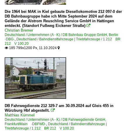
Die 1964 bei MAK in Kiel gebaute Diesellokomotive 212 097-0 der
DB Bahnbaugruppe habe ich Mitte September 2024 auf dem
Gelände der Alstrom Reuschling Service GmbH in Hattingen
entdeckt. (Standort Fußweg Eickener Straße)

Christian Bremer
Deutschland / Unternehmen (A - K) / DB Bahnbau Gruppe GmbH, Berlin
·DBG·
,
Deutschland / Bahndienstfahrzeuge | Triebfahrzeuge / 1 212 BR
212 V 100.20
185 799x1200 Px, 11.10.2024


DB Fahrwegdienste 212 329-7 am 30.09.2024 auf Gleis 455 in
Würzburg Hbf abgestellt.

Matthias Kümmel
Deutschland / Unternehmen (A - K) / DB Fahrwegdienste GmbH,
Frankfurt/Main ·DBFWD·
,
Deutschland / Bahndienstfahrzeuge |
Triebfahrzeuge / 1 212 BR 212 V 100.20