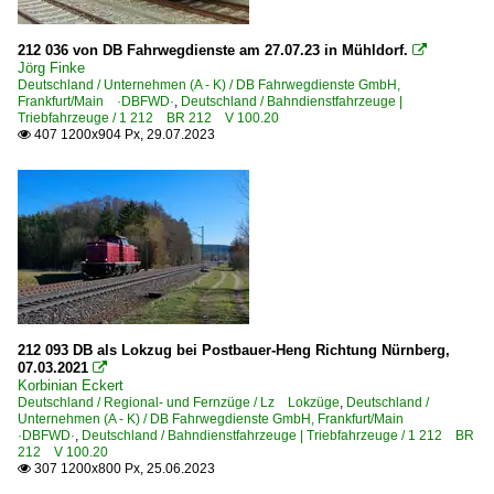
212 036 von DB Fahrwegdienste am 27.07.23 in Mühldorf.

Jörg Finke
Deutschland / Unternehmen (A - K) / DB Fahrwegdienste GmbH,
Frankfurt/Main ·DBFWD·
,
Deutschland / Bahndienstfahrzeuge |
Triebfahrzeuge / 1 212 BR 212 V 100.20
407 1200x904 Px, 29.07.2023

212 093 DB als Lokzug bei Postbauer-Heng Richtung Nürnberg,
07.03.2021

Korbinian Eckert
Deutschland / Regional- und Fernzüge / Lz Lokzüge
,
Deutschland /
Unternehmen (A - K) / DB Fahrwegdienste GmbH, Frankfurt/Main
·DBFWD·
,
Deutschland / Bahndienstfahrzeuge | Triebfahrzeuge / 1 212 BR
212 V 100.20
307 1200x800 Px, 25.06.2023
